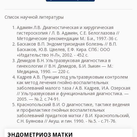
Список научной литературы
Адамян Л.В. Диагностическая и хирургическая
гистероскопия / Л. В. Адамян, С.Е. Белоглазова //
Методические рекомендации М.: Б.и., 1997.-36 с.
Баскаков В.П. Эндометриоидная болезнь // В.П.
Баскаков, Ю.В. Цвелев, Е.Ф. Кира. СПб.: ООО
«Издательство Н-Л», 2002. - 452 с.
Демидов В.Н. Ультразвуковая диагностика в
гинекологии // В.Н. Демидов, Б.И. Зыкин — М.:
Медицина, 1990. — 220 с.
Кадрев A.B. Пункции под ультразвуковым контролем
как метод лечения гнойно-воспалительных
заболеваний малого таза / A.B. Кадрев, И.А. Озерская
// Ультразвуковая и функциональная диагностика. —
2005. — №.2. с.74-91.
Краснопольский В.И. О диагностике, тактике ведения
и профилактике гнойных воспалительных
заболеваний придатков матки / В.И. Краснопольский,
С.Н. Буянова // Акуш. и гин. 1990. - №.5. - с.71-76.
ЭНДОМЕТРИОЗ МАТКИ