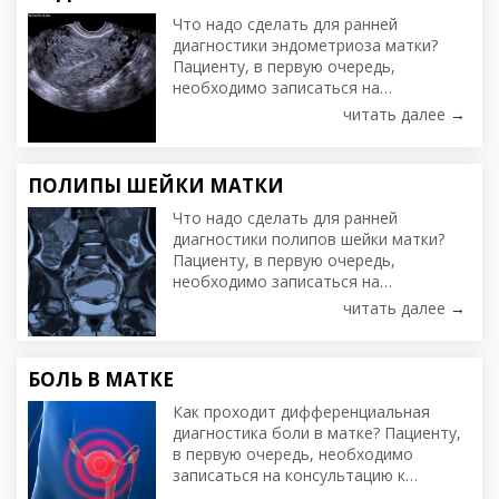
Что надо сделать для ранней
диагностики эндометриоза матки?
Пациенту, в первую очередь,
необходимо записаться на
консультацию к гинекологу и сделать
читать далее
→
УЗИ органов малого таза у женщин.
После первичного приема врач
может назначить дополнительные
ПОЛИПЫ ШЕЙКИ МАТКИ
обследования: МРТ малого таза.
Что надо сделать для ранней
диагностики полипов шейки матки?
Пациенту, в первую очередь,
необходимо записаться на
консультацию к гинекологу и сделать
читать далее
→
УЗИ шейки матки. После первичного
приема врач может назначить
дополнительные обследования:
БОЛЬ В МАТКЕ
Консультацию онколога
Кольпоскопию Биопсию шейки матки.
Как проходит дифференциальная
диагностика боли в матке? Пациенту,
в первую очередь, необходимо
записаться на консультацию к
гинекологу. После первичного