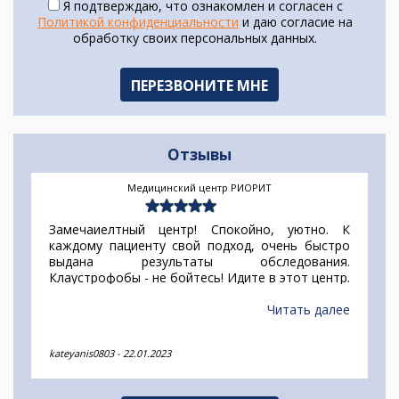
Я подтверждаю, что ознакомлен и согласен с
Политикой конфиденциальности
и даю согласие на
обработку своих персональных данных.
Отзывы
Медицинский центр РИОРИТ
Замечаиелтный центр! Спокойно, уютно. К
каждому пациенту свой подход, очень быстро
выдана результаты обследования.
Клаустрофобы - не бойтесь! Идите в этот центр.
Специалисты максимально кчткт тонкости
Вашей психики и сделают все возможное, чтобы
Читать далее
процти обследовпние без стресса. Спасибо
персоналу !!!!
kateyanis0803
-
22.01.2023