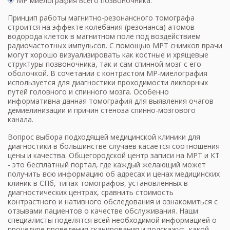
МР миелография всего позвоночника.
Принцип работы магнитно-резонансного томографа
строится на эффекте колебания (резонанса) атомов
водорода клеток в магнитном поле под воздействием
радиочастотных импульсов. С помощью МРТ снимков врачи
могут хорошо визуализировать как костные и хрящевые
структуры позвоночника, так и сам спинной мозг с его
оболочкой. В сочетании с контрастом МР-миелография
используется для диагностики проходимости ликворных
путей головного и спинного мозга. Особенно
информативна данная томография для выявления очагов
демиелинизации и причин стеноза спинно-мозгового
канала.
Вопрос выбора подходящей медицинской клиники для
диагностики в большинстве случаев касается соотношения
цены и качества. Общегородской центр записи на МРТ и КТ
- это бесплатный портал, где каждый желающий может
получить всю информацию об адресах и ценах медицинских
клиник в СПб, типах томографов, установленных в
диагностических центрах, сравнить стоимость
контрастного и нативного обследования и ознакомиться с
отзывами пациентов о качестве обслуживания. Наши
специалисты поделятся всей необходимой информацией о
процедуре проведения сканирования и подскажут, какой