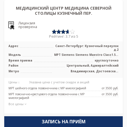
МЕДИЦИНСКИЙ ЦЕНТР МЕДИЦИНА СЕВЕРНОЙ
СТОЛИЦЫ КУЗНЕЧНЫЙ ПЕР.
Лицензия
проверена
Рейтинг: 3.7 из 5
Адрес
Санкт-Петербург: Кузнечный переулок
д.2
Модель
МРТ Siemens Siemens Maestro Class1.5 T
высокопольный закрытый тип
Время приема
круглосуточно
Район
Центральный, Адмиралтейский
Метро
Владимирская, Достоевская,
Звенигородская, Маяковская,
Пушкинская
Цены ↓
Указана цена с учетом скидок и акций
МРТ шейного отдела позвоночника с МР миелографией
от 3500 pуб.
МРТ пояснично-крестцового отдела позвоночника с МР
от 3500 pуб.
миелографией
Все цены
ЗАПИСЬ НА ПРИЁМ