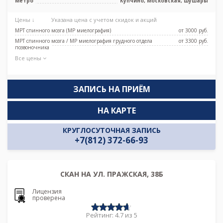
Метро
Купчино, Московская, Шушары
Цены ↓
Указана цена с учетом скидок и акций
МРТ спинного мозга (МР миелография)
от 3000 pуб.
МРТ спинного мозга / МР миелография грудного отдела
от 3300 pуб.
позвоночника
Все цены
ЗАПИСЬ НА ПРИЁМ
НА КАРТЕ
КРУГЛОСУТОЧНАЯ ЗАПИСЬ
+7(812) 372-66-93
СКАН НА УЛ. ПРАЖСКАЯ, 38Б
Лицензия
проверена
Рейтинг: 4.7 из 5