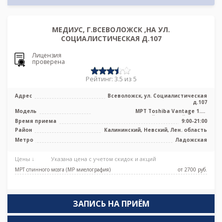
МЕДИУС, Г.ВСЕВОЛОЖСК ,НА УЛ.
СОЦИАЛИСТИЧЕСКАЯ Д.107
Лицензия
проверена
Рейтинг: 3.5 из 5
Адрес
Всеволожск, ул. Социалистическая
д.107
Модель
МРТ Toshiba Vantage 1.5T
высокопольный закрытый тип, КТ
Время приема
9:00-21:00
Toshiba Alexio ...
Район
Калининский, Невский, Лен. область
Метро
Ладожская
Цены ↓
Указана цена с учетом скидок и акций
МРТ спинного мозга (МР миелография)
от 2700 pуб.
ЗАПИСЬ НА ПРИЁМ