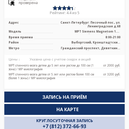
проверена
Рейтинг: 4.4 из 5
Адрес
Санкт-Петербург: Песочный пос., ул.
Ленинградская д.68
Модель
МРТ Siemens Magnetom 1.5T
высокопольный закрытый тип, GE
Время приема
8:00-21:00
Signa Excite ...
Район
Выборгский, Кронштадтский,
Курортный, Приморский, Лен. область
Метро
Гражданский проспект, Девяткино,
Комендантский проспект, Озерки,
Парнас, Проспект Просвещения
Цены ↓
Указана цена с учетом скидок и акций
МРТ спинного мозга детям до 5 лет или ростом до 100 см (1
от 2000 pуб.
зона) / МР миелография
МРТ спинного мозга детям от 5 лет или ростом более 100 см
от 3200 pуб.
(более 1 зоны) / МР миелография
ЗАПИСЬ НА ПРИЁМ
НА КАРТЕ
КРУГЛОСУТОЧНАЯ ЗАПИСЬ
+7 (812) 372-66-93