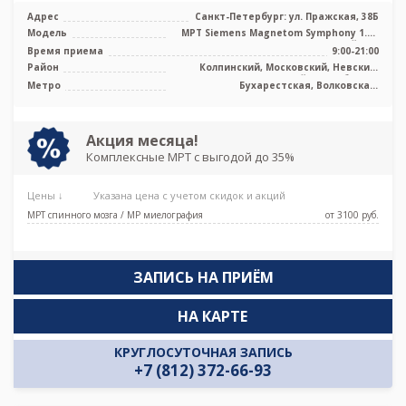
Адрес
Санкт-Петербург: ул. Пражская, 38Б
Модель
МРТ Siemens Magnetom Symphony 1.5T
закрытый тип
Время приема
9:00-21:00
Район
Колпинский, Московский, Невский,
Фрунзенский, Лен. область
Метро
Бухарестская, Волковская,
Елизаровская, Ломоносовская,
Международная, Обухово,
Пролетарская, Рыбацкое, Дунайская,
Проспект Славы
Акция месяца!
Комплексные МРТ с выгодой до 35%
Цены ↓
Указана цена с учетом скидок и акций
МРТ спинного мозга / МР миелография
от 3100 pуб.
ЗАПИСЬ НА ПРИЁМ
НА КАРТЕ
КРУГЛОСУТОЧНАЯ ЗАПИСЬ
+7 (812) 372-66-93