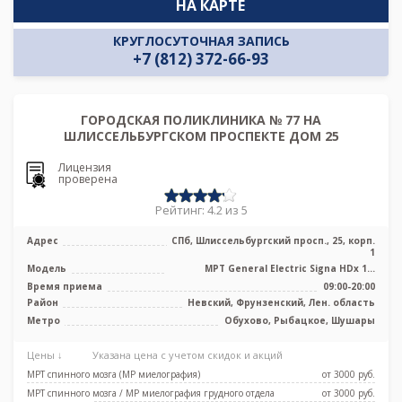
НА КАРТЕ
КРУГЛОСУТОЧНАЯ ЗАПИСЬ
+7 (812) 372-66-93
ГОРОДСКАЯ ПОЛИКЛИНИКА № 77 НА
ШЛИССЕЛЬБУРГСКОМ ПРОСПЕКТЕ ДОМ 25
Лицензия
проверена
Рейтинг: 4.2 из 5
Адрес
СПб, Шлиссельбургский просп., 25, корп.
1
Модель
МРТ General Electric Signa HDх 1.5
Тесла, УЗИ, Рентген
Время приема
09:00-20:00
Район
Невский, Фрунзенский, Лен. область
Метро
Обухово, Рыбацкое, Шушары
Цены ↓
Указана цена с учетом скидок и акций
МРТ спинного мозга (МР миелография)
от 3000 pуб.
МРТ спинного мозга / МР миелография грудного отдела
от 3000 pуб.