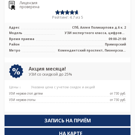
Лицензия
проверена
Рейтинг: 4.7 из 5
Адрес
СПб, Аллея Поликарпова д.6 к. 2
Модель
УЗИ экспертного класса, цифровой
рентген, маммограф
Время приема
09:00-21:00
Район
Приморский
Метро
Комендантский проспект, Пионерская,
Старая Деревня, Беговая
Акция месяца!
УЗИ со скидкой до 25%
Цены ↓
Указана цена с учетом скидок и акций
УЗИ нервов стоп детям
от 730 pуб.
УЗИ нервов стопы
от 730 pуб.
ЗАПИСЬ НА ПРИЁМ
НА КАРТЕ