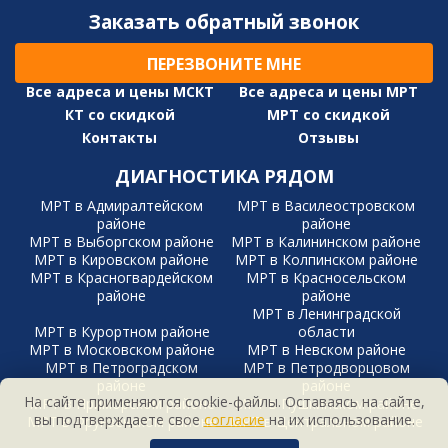
Заказать обратный звонок
ПЕРЕЗВОНИТЕ МНЕ
Все адреса и цены МСКТ
Все адреса и цены МРТ
КТ со скидкой
МРТ со скидкой
Контакты
Отзывы
ДИАГНОСТИКА РЯДОМ
МРТ в Адмиралтейском
МРТ в Василеостровском
районе
районе
МРТ в Выборгском районе
МРТ в Калининском районе
МРТ в Кировском районе
МРТ в Колпинском районе
МРТ в Красногвардейском
МРТ в Красносельском
районе
районе
МРТ в Ленинградской
МРТ в Курортном районе
области
МРТ в Московском районе
МРТ в Невском районе
МРТ в Петроградском
МРТ в Петродворцовом
районе
районе
На сайте применяются cookie-файлы. Оставаясь на сайте,
МРТ в Приморском районе
МРТ в Пушкинском районе
вы подтверждаете свое
согласие
на их использование.
МРТ в Фрунзенском районе
МРТ в Центральном районе