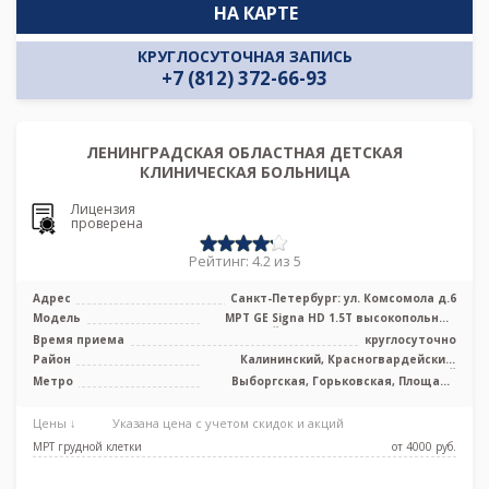
НА КАРТЕ
КРУГЛОСУТОЧНАЯ ЗАПИСЬ
+7 (812) 372-66-93
ЛЕНИНГРАДСКАЯ ОБЛАСТНАЯ ДЕТСКАЯ
КЛИНИЧЕСКАЯ БОЛЬНИЦА
Лицензия
проверена
Рейтинг: 4.2 из 5
Адрес
Санкт-Петербург: ул. Комсомола д.6
Модель
МРТ GE Signa HD 1.5T высокопольный
закрытый тип, КТ GE Lightspeed 32 с ...
Время приема
круглосуточно
Район
Калининский, Красногвардейский,
Центральный
Метро
Выборгская, Горьковская, Площадь
Ленина, Чернышевская
Цены ↓
Указана цена с учетом скидок и акций
МРТ грудной клетки
от 4000 pуб.