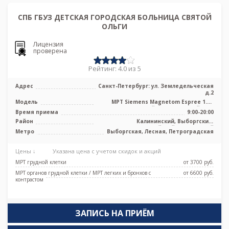
СПБ ГБУЗ ДЕТСКАЯ ГОРОДСКАЯ БОЛЬНИЦА СВЯТОЙ
ОЛЬГИ
Лицензия
проверена
Рейтинг: 4.0 из 5
Адрес
Санкт-Петербург: ул. Земледельческая
д.2
Модель
МРТ Siemens Magnetom Espree 1.5T
высокопольный полуоткрытый тип,
Время приема
9:00-20:00
УЗИ
Район
Калининский, Выборгский,
Красногвардейский, Приморский
Метро
Выборгская, Лесная, Петроградская
Цены ↓
Указана цена с учетом скидок и акций
МРТ грудной клетки
от 3700 pуб.
МРТ органов грудной клетки / МРТ легких и бронхов с
от 6600 pуб.
контрастом
ЗАПИСЬ НА ПРИЁМ