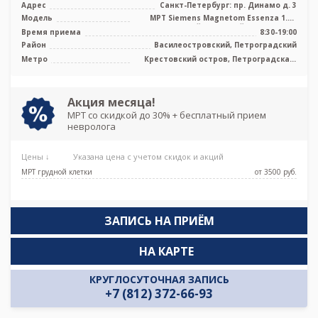
Адрес
Санкт-Петербург: пр. Динамо д. 3
Модель
МРТ Siemens Magnetom Essenza 1.5T
высокопольный закрытый тип, КТ Aquil
Время приема
8:30-19:00
...
Район
Василеостровский, Петроградский
Метро
Крестовский остров, Петроградская,
Спортивная, Старая Деревня,
Чкаловская, Беговая,
Новокрестовская (Зенит)
Акция месяца!
МРТ со скидкой до 30% + бесплатный прием
невролога
Цены ↓
Указана цена с учетом скидок и акций
МРТ грудной клетки
от 3500 pуб.
ЗАПИСЬ НА ПРИЁМ
НА КАРТЕ
КРУГЛОСУТОЧНАЯ ЗАПИСЬ
+7 (812) 372-66-93