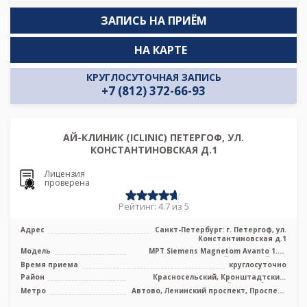
ЗАПИСЬ НА ПРИЁМ
НА КАРТЕ
КРУГЛОСУТОЧНАЯ ЗАПИСЬ
+7 (812) 372-66-93
АЙ-КЛИНИК (ICLINIC) ПЕТЕРГОФ, УЛ.
КОНСТАНТИНОВСКАЯ Д.1
Лицензия
проверена
Рейтинг: 4.7 из 5
Адрес
Санкт-Петербург: г. Петергоф, ул.
Константиновская д.1
Модель
МРТ Siemens Magnetom Avanto 1.5T
высокопольный закрытый тип
Время приема
круглосуточно
Район
Красносельский, Кронштадтский,
Петродворцовый, Лен. область
Метро
Автово, Ленинский проспект, Проспект
Ветеранов, Юго-Западная