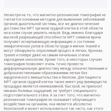
Несмотря на то, что
магнитно-резонансная томография
не
считается основным методом для выявления заболеваний
органов дыхательной системы, все же диагностические
достоинства МРТ органов грудной клетки в этой области
ни в коем случае умалять нельзя. Ведь именно благодаря
высокой разрешающей способности МРТ снимков врачи
получают исчерпывающую информацию о состоянии
лимфатических узлов в области груди и мягких тканей и
могут обнаружить опухолевый процесс в легких, бронхах,
трахее и плевре даже на самым начальных этапах
зарождения онкологии. Кроме того, в некоторых случаях
томография позволяет очень точно провести
дифференциальную диагностику между злокачественными и
доброкачественными образованиями легких без
хирургического вмешательства и биопсии. Для пациента
МРТ органов грудной клетки также имеет ряд преимуществ:
процедура является неинвазивной, быстрой, не приносит
никаких болевых ощущений, не требует специального
подготовительного этапа. А за счет того, что магнитно-
резонансная томография не оказывает облучающего
воздействия на организм, она является абсолютно
безопасной и может использоваться так часто, как этого