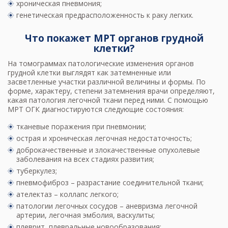
хроническая пневмония;
генетическая предрасположенность к раку легких.
Что покажет МРТ органов грудной
клетки?
На томограммах патологические изменения органов
грудной клетки выглядят как затемненные или
засветленные участки различной величины и формы. По
форме, характеру, степени затемнения врачи определяют,
какая патология легочной ткани перед ними. С помощью
МРТ ОГК диагностируются следующие состояния:
тканевые поражения при пневмонии;
острая и хроническая легочная недостаточность;
доброкачественные и злокачественные опухолевые
заболевания на всех стадиях развития;
туберкулез;
пневмофиброз – разрастание соединительной ткани;
ателектаз – коллапс легкого;
патологии легочных сосудов – аневризма легочной
артерии, легочная эмболия, васкулиты;
плеврит, плевральные новообразования;