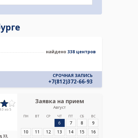
бурге
найдено
338 центров
СРОЧНАЯ ЗАПИСЬ
+7(812)372-66-93
Заявка на прием
Запись
Август
Медицински
.0 из 5
Эн
ПН
ВТ
СР
ЧТ
ПТ
СБ
ВС
6
7
8
9
Адрес:
Санкт-Пет
д 33, корпус 1, л
10
11
12
13
14
15
16
 33,