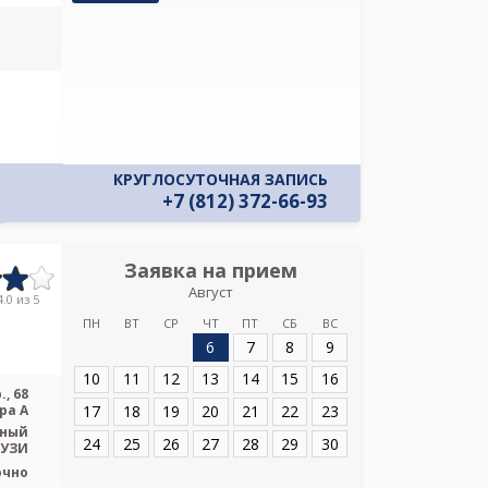
и даю соглас
своих персон
КРУГЛОСУТОЧНАЯ ЗАПИСЬ
+7 (812) 372-66-93
Заявка на прием
Запись
Август
МЦ Мастерска
.0 из 5
ПН
ВТ
СР
ЧТ
ПТ
СБ
ВС
6
7
8
9
Адрес:
Санкт-Пе
пр., 68 литера А
10
11
12
13
14
15
16
, 68
17
18
19
20
21
22
23
ра А
ьный
24
25
26
27
28
29
30
 УЗИ
очно