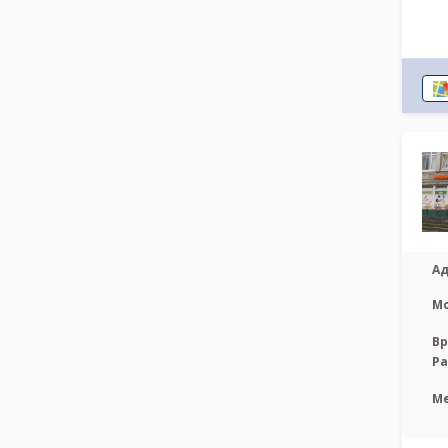
Ад
М
Вр
Р
М