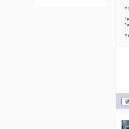
М
Вр
Р
М