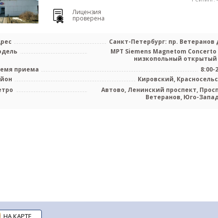
Лицензия
проверена
рес
Санкт-Петербург: пр. Ветеранов д
одель
МРТ Siemens Magnetom Concerto 
низкопольный открытый
емя приема
8:00-
айон
Кировский, Красносель
етро
Автово, Ленинский проспект, Прос
Ветеранов, Юго-Запа
НА КАРТЕ