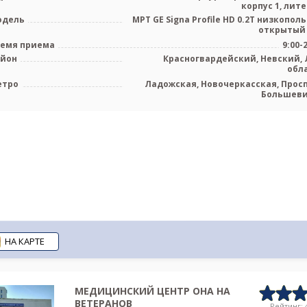
корпус 1, лите
одель
МРТ GE Signa Profile HD 0.2T низкопол
открытый
емя приема
9:00-
айон
Красногвардейский, Невский, 
обл
етро
Ладожская, Новочеркасская, Прос
Большев
НА КАРТЕ
МЕДИЦИНСКИЙ ЦЕНТР ОНА НА
ВЕТЕРАНОВ
Рейтинг: 4