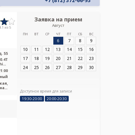
+7 (812) 372-66-93
Заявка на прием
Запись
Август
Медицинский ц
.1 из 5
ПН
ВТ
СР
ЧТ
ПТ
СБ
ВС
6
7
8
9
Адрес:
Санкт-Пет
55
10
11
12
13
14
15
16
. 55
17
18
19
20
21
22
23
 0.4T
hiba
24
25
26
27
28
29
30
...
21:00
ьный
кая,
нал,
Доступное время для записи
Я подтверж
вая,
ознакомлен и 
тная
19:30-20:00
20:00-20:30
Политикой ко
и даю соглас
своих персон