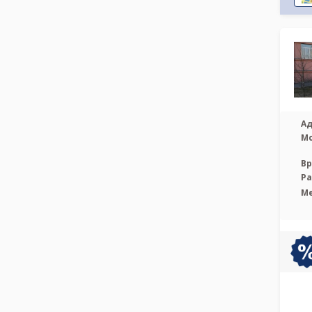
Ад
М
Вр
Р
М