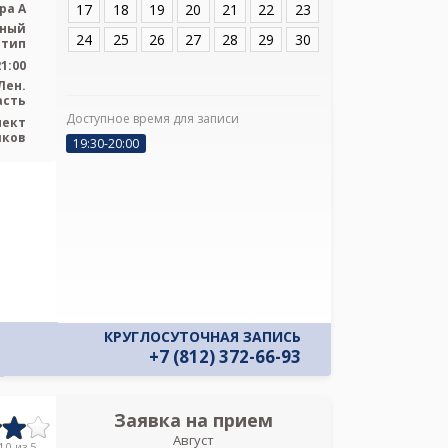
17
18
19
20
21
22
23
ра А
ьный
24
25
26
27
28
29
30
 тип
21:00
Лен.
асть
Доступное время для записи
пект
Я подтверж
иков
19:30-20:00
ознакомлен и 
Политикой ко
и даю соглас
своих персон
КРУГЛОСУТОЧНАЯ ЗАПИСЬ
+7 (812) 372-66-93
Заявка на прием
Запись
Август
Медицинский ц
.0 из 5