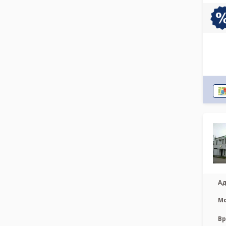
Ад
М
Вр