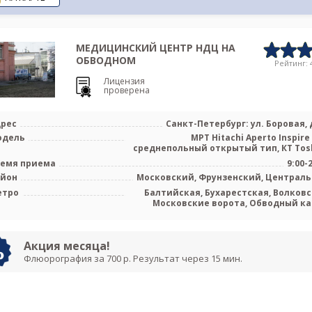
МЕДИЦИНСКИЙ ЦЕНТР НДЦ НА
ОБВОДНОМ
Рейтинг: 4
Лицензия
проверена
рес
Санкт-Петербург: ул. Боровая, д
одель
МРТ Hitachi Aperto Inspire
среднепольный открытый тип, КТ Tos
емя приема
9:00-
айон
Московский, Фрунзенский, Централ
етро
Балтийская, Бухарестская, Волковс
Московские ворота, Обводный ка
Пушкинская, Фрунзенская, Боро
Каре
Акция месяца!
Флюорография за 700 р. Результат через 15 мин.