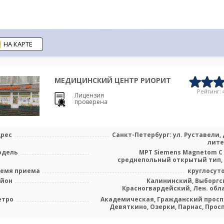
НА КАРТЕ
МЕДИЦИНСКИЙ ЦЕНТР РИОРИТ
Рейтинг: 4
Лицензия
проверена
рес
Санкт-Петербург: ул. Руставели, д
лите
одель
МРТ Siemens Magnetom C 
среднепольный открытый тип,
Sam
емя приема
круглосут
айон
Калининский, Выборгс
Красногвардейский, Лен. обл
етро
Академическая, Гражданский просп
Девяткино, Озерки, Парнас, Прос
Просвещ