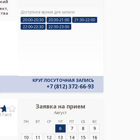
ский
ект,
Доступное время для записи
Я подтверж
ства
ознакомлен и 
20:00-20:30
20:30-21:00
21:30-22:00
Политикой ко
22:00-22:30
22:30-23:00
и даю соглас
своих персон
КРУГЛОСУТОЧНАЯ ЗАПИСЬ
+7 (812) 372-66-93
Заявка на прием
Запись
Август
Медицинс
.7 из 5
ПН
ВТ
СР
ЧТ
ПТ
СБ
ВС
6
7
8
9
Адрес:
Санкт-Пет
пр., д 84
10
11
12
13
14
15
16