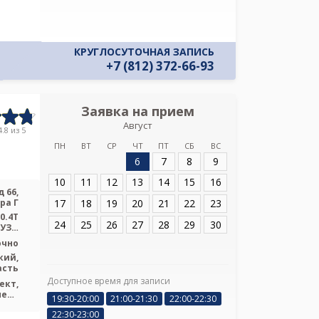
КРУГЛОСУТОЧНАЯ ЗАПИСЬ
+7 (812) 372-66-93
Заявка на прием
Запись
Август
Медицинс
.8 из 5
ПН
ВТ
СР
ЧТ
ПТ
СБ
ВС
6
7
8
9
Адрес:
Санкт-Пет
66, литера Г
10
11
12
13
14
15
16
 66,
17
18
19
20
21
22
23
ра Г
0.4T
24
25
26
27
28
29
30
 УЗИ
sung
очно
кий,
асть
Доступное время для записи
Я подтверж
ект,
ознакомлен и 
пект
19:30-20:00
21:00-21:30
22:00-22:30
ения
Политикой ко
22:30-23:00