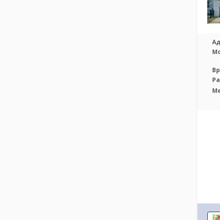
Ад
М
Вр
Р
М