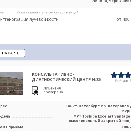
Ленина, Чернышев
ны ↓
Указана цена с учетом скидок и акций
нтгенография лучевой кости
от 400 
НА КАРТЕ
КОНСУЛЬТАТИВНО-
ДИАГНОСТИЧЕСКИЙ ЦЕНТР №85
Рейтинг: 3
Лицензия
проверена
рес
Санкт-Петербург: пр. Ветеранов д
корп
одель
МРТ Toshiba Excelart Vantage 
высокопольный закрытый тип,
емя приема
8:00-