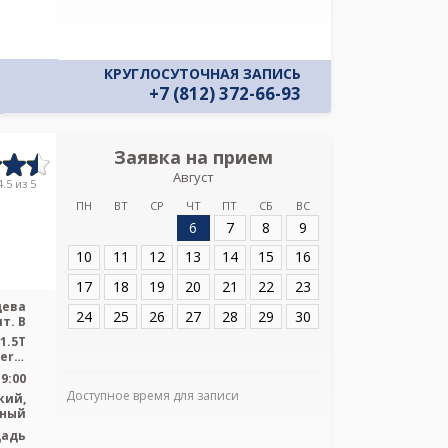
КРУГЛОСУТОЧНАЯ ЗАПИСЬ
+7 (812) 372-66-93
Заявка на прием
Запись
Август
Военно-медицинс
.5 из 5
Кирова на ул.А
ПН
ВТ
СР
ЧТ
ПТ
СБ
ВС
6
7
8
9
Адрес:
Санкт-Пет
10
11
12
13
14
15
16
Лебедева д.6, лит
17
18
19
20
21
22
23
дева
24
25
26
27
28
29
30
ит. В
1.5T
eral
...
19:00
Доступное время для записи
кий,
ьный
Я подтверж
щадь
ознакомлен и 