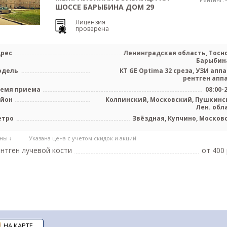
ШОССЕ БАРЫБИНА ДОМ 29
Лицензия
проверена
рес
Ленинградская область, Тосно
Барыбина
одель
КТ GE Optima 32 среза, УЗИ аппа
рентген апп
емя приема
08:00-
айон
Колпинский, Московский, Пушкинс
Лен. обл
етро
Звёздная, Купчино, Москов
ны ↓
Указана цена с учетом скидок и акций
нтген лучевой кости
от 400 
НА КАРТЕ