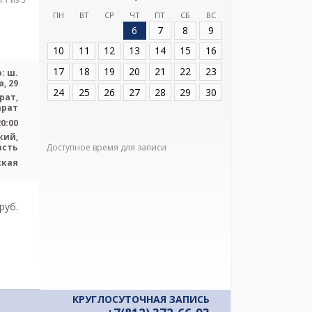
больница на ш
ПН
ВТ
СР
ЧТ
ПТ
СБ
ВС
6
7
8
9
Адрес:
Ленинград
ш. Барыбина, 29
10
11
12
13
14
15
16
17
18
19
20
21
22
23
: ш.
, 29
24
25
26
27
28
29
30
рат,
арат
20:00
кий,
асть
Доступное время для записи
Я подтверж
ская
ознакомлен и 
Политикой ко
и даю соглас
pуб.
своих персон
КРУГЛОСУТОЧНАЯ ЗАПИСЬ