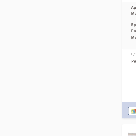
Ад
М
Вр
Р
М
Це
Ре