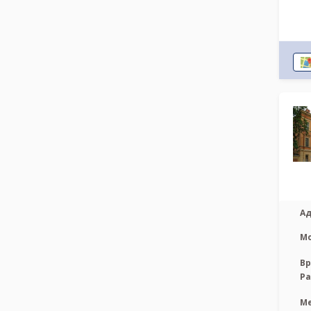
Ад
М
Вр
Р
М