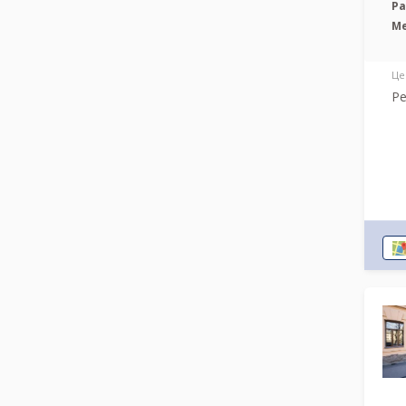
Р
М
Це
Ре