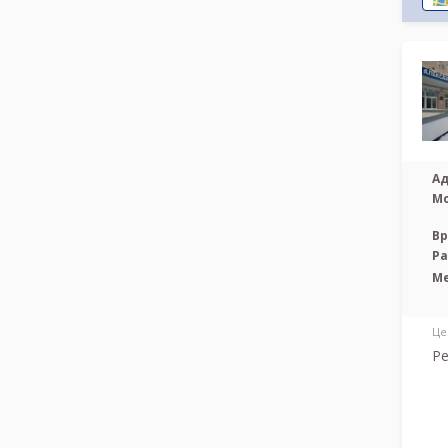
Ад
М
Вр
Р
М
Це
Ре