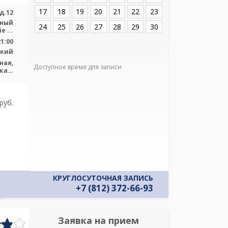
д.12
17
18
19
20
21
22
23
д.12
ьный
24
25
26
27
28
29
30
 ...
21:00
ский
ная,
Доступное время для записи
кая,
нит)
Я подтверж
ознакомлен и 
Политикой ко
pуб.
и даю соглас
своих персон
КРУГЛОСУТОЧНАЯ ЗАПИСЬ
+7 (812) 372-66-93
Заявка на прием
Запись