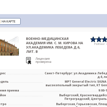
НА КАРТЕ
ВОЕННО-МЕДИЦИНСКАЯ
АКАДЕМИЯ ИМ. С. М. КИРОВА НА
Рейтинг: 4
УЛ.АКАДЕМИКА ЛЕБЕДЕВА Д.6,
ЛИТ. В
Лицензия
проверена
рес
Санкт-Петербург: ул.Академика Лебе
д.6, л
одель
МРТ General Electric SIGNA 
высокопольный закрытый тип, КТ Gen
емя приема
9:00-
айон
Выборгский, Красногвардейс
Петроградский, Централ
етро
Выборгская, Горьковская, Пло