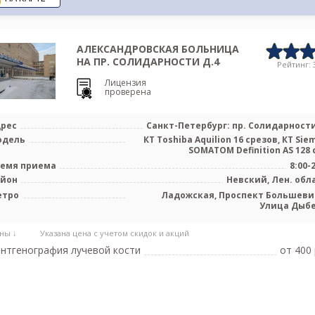
АЛЕКСАНДРОВСКАЯ БОЛЬНИЦА
НА ПР. СОЛИДАРНОСТИ Д.4
Рейтинг: 3
Лицензия
проверена
рес
Санкт-Петербург: пр. Солидарности
одель
КТ Toshiba Aquilion 16 срезов, КТ Sie
SOMATOM Definition AS 128 с
емя приема
8:00-
айон
Невский, Лен. обл
етро
Ладожская, Проспект Большеви
Улица Дыб
ны ↓
Указана цена с учетом скидок и акций
нтгенография лучевой кости
от 400 