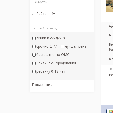
Рейтинг 4+
Ад
Быстрый переход ↓
М
акции и скидки %
Вр
срочно 24/7
лучшая цена!
Р
бесплатно по ОМС
М
Рейтинг оборудования
Це
ребенку 0-18 лет
Ре
Показания