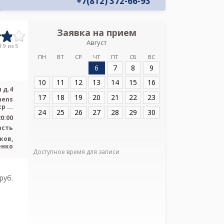
+7(812) 372-66-93
Заявка на прием
Запись
Август
Александровс
.9 из 5
Соли
ПН
ВТ
СР
ЧТ
ПТ
СБ
ВС
6
7
8
9
Адрес:
Санкт-Пет
Солидарности д.
10
11
12
13
14
15
16
 д.4
17
18
19
20
21
22
23
mens
р ...
24
25
26
27
28
29
30
20:00
асть
ков,
енко
Доступное время для записи
Я подтверж
ознакомлен и 
Политикой ко
pуб.
и даю соглас
своих персон