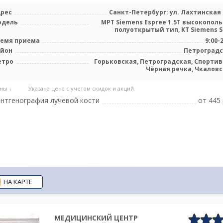
рес
Санкт-Петербург: ул. Лахтинская 
одель
МРТ Siemens Espree 1.5Т высокопол
полуоткрытый тип, КТ Siemens Sie
емя приема
9:00-
айон
Петроград
етро
Горьковская, Петроградская, Спортив
Чёрная речка, Чкаловс
Новокрестовская (Зе
ны ↓
Указана цена с учетом скидок и акций
нтгенография лучевой кости
от 445 
НА КАРТЕ
МЕДИЦИНСКИЙ ЦЕНТР