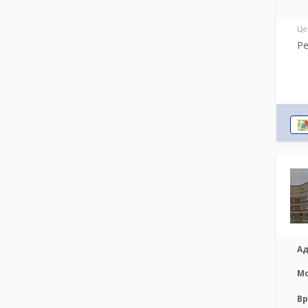
Це
Ре
Ад
М
Вр