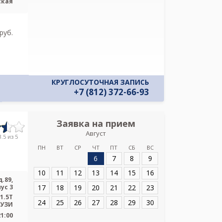
ская
Политикой ко
и даю соглас
своих персон
pуб.
КРУГЛОСУТОЧНАЯ ЗАПИСЬ
+7 (812) 372-66-93
Заявка на прием
Запись
Август
Консультативно
.5 из 5
ПН
ВТ
СР
ЧТ
ПТ
СБ
ВС
6
7
8
9
Адрес:
Санкт-Пет
д.89, корпус 3
10
11
12
13
14
15
16
.89,
17
18
19
20
21
22
23
ус 3
1.5T
24
25
26
27
28
29
30
 УЗИ
21:00