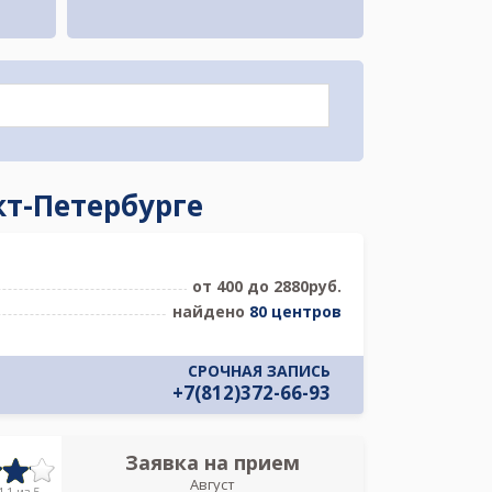
кт-Петербурге
от 400 до 2880руб.
найдено
80 центров
СРОЧНАЯ ЗАПИСЬ
+7(812)372-66-93
Заявка на прием
Запись
Август
Тосненская кл
.1 из 5