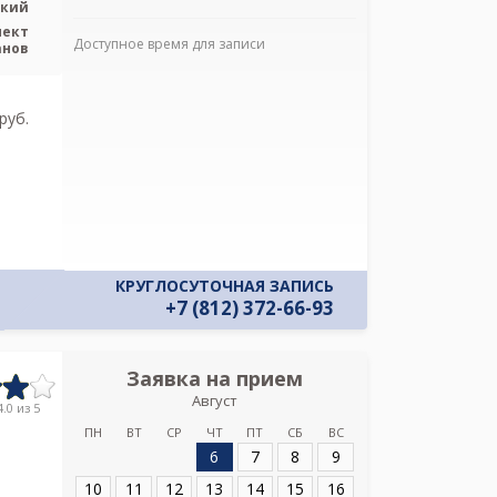
ский
пект
Доступное время для записи
анов
Я подтверж
ознакомлен и 
Политикой ко
pуб.
и даю соглас
своих персон
КРУГЛОСУТОЧНАЯ ЗАПИСЬ
+7 (812) 372-66-93
Заявка на прием
Запись
Август
Научно-иссле
.0 из 5
ортопедическ
ПН
ВТ
СР
ЧТ
ПТ
СБ
ВС
6
7
8
9
Адрес:
Санкт-Пет
10
11
12
13
14
15
16