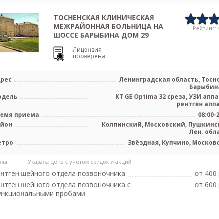
ТОСНЕНСКАЯ КЛИНИЧЕСКАЯ
МЕЖРАЙОННАЯ БОЛЬНИЦА НА
Рейтинг: 4
ШОССЕ БАРЫБИНА ДОМ 29
Лицензия
проверена
рес
Ленинградская область, Тосно
Барыбина
одель
КТ GE Optima 32 среза, УЗИ аппа
рентген апп
емя приема
08:00-
айон
Колпинский, Московский, Пушкинс
Лен. обл
етро
Звёздная, Купчино, Москов
ны ↓
Указана цена с учетом скидок и акций
нтген шейного отдела позвоночника
от 400 
нтген шейного отдела позвоночника с
от 600 
ункциональными пробами