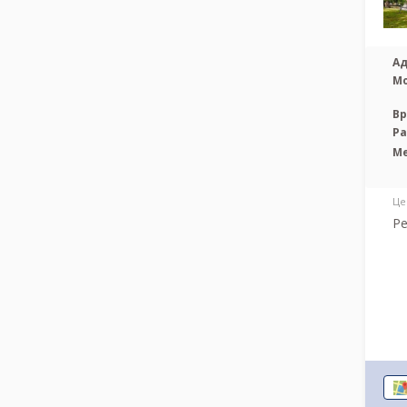
Ад
М
Вр
Р
М
Це
Ре