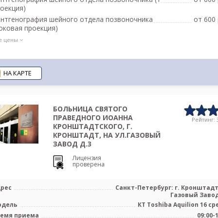
оекция)
нтгенография шейного отдела позвоночника
от 600 
оковая проекция)
е цены
НА КАРТЕ
БОЛЬНИЦА СВЯТОГО
ПРАВЕДНОГО ИОАННА
Рейтинг: 3
КРОНШТАДТСКОГО, Г.
КРОНШТАДТ, НА УЛ.ГАЗОВЫЙ
ЗАВОД Д.3
Лицензия
проверена
рес
Санкт-Петербург: г. Кронштадт,
Газовый Завод
одель
КТ Toshiba Aquilion 16 ср
емя приема
09:00-