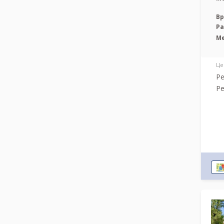
Вр
Р
М
Це
Ре
Ре