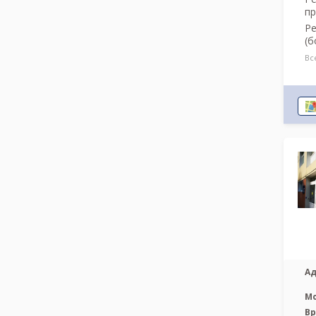
пр
Ре
(б
Вс
Ад
М
Вр