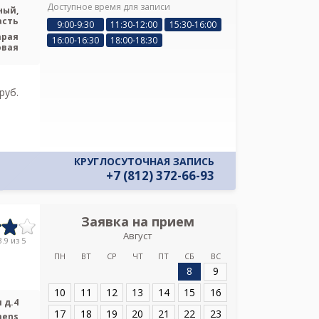
Доступное время для записи
ный,
асть
9:00-9:30
11:30-12:00
15:30-16:00
Я подтверж
арая
ознакомлен и 
16:00-16:30
18:00-18:30
овая
Политикой ко
и даю соглас
своих персон
pуб.
КРУГЛОСУТОЧНАЯ ЗАПИСЬ
+7 (812) 372-66-93
Заявка на прием
Запись
Август
Александровс
.9 из 5
Соли
ПН
ВТ
СР
ЧТ
ПТ
СБ
ВС
8
9
Адрес:
Санкт-Пет
Солидарности д.
10
11
12
13
14
15
16
 д.4
17
18
19
20
21
22
23
mens