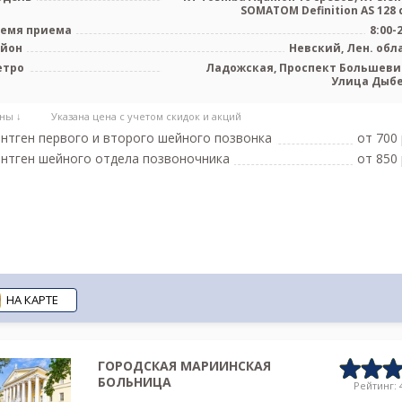
SOMATOM Definition AS 128 с
емя приема
8:00-
айон
Невский, Лен. обл
етро
Ладожская, Проспект Большеви
Улица Дыб
ны ↓
Указана цена с учетом скидок и акций
нтген первого и второго шейного позвонка
от 700 
нтген шейного отдела позвоночника
от 850 
НА КАРТЕ
ГОРОДСКАЯ МАРИИНСКАЯ
БОЛЬНИЦА
Рейтинг: 4