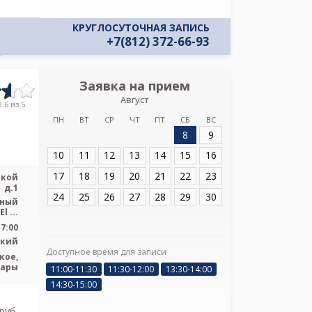
КРУГЛОСУТОЧНАЯ ЗАПИСЬ
+7(812) 372-66-93
Заявка на прием
Запись
Август
Детская горо
.6 из 5
г.Колпино
ПН
ВТ
СР
ЧТ
ПТ
СБ
ВС
8
9
Адрес:
Санкт_Пет
пр.Заводской д.1
10
11
12
13
14
15
16
17
18
19
20
21
22
23
ской
д.1
24
25
26
27
28
29
30
ьный
 ...
17:00
ский
Доступное время для записи
кое,
Я подтверж
ары
11:00-11:30
11:30-12:00
13:30-14:00
ознакомлен и 
14:30-15:00
Политикой ко
и даю соглас
pуб.