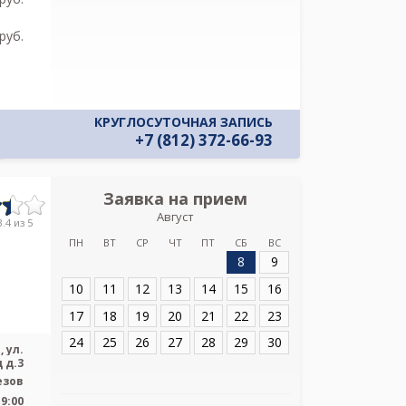
своих персон
pуб.
КРУГЛОСУТОЧНАЯ ЗАПИСЬ
+7 (812) 372-66-93
Заявка на прием
Запись
Август
Больница Свят
.4 из 5
Кронштадтско
ПН
ВТ
СР
ЧТ
ПТ
СБ
ВС
ул.Газ
8
9
Адрес:
Санкт-Пет
10
11
12
13
14
15
16
ул. Газовый Завод
17
18
19
20
21
22
23
24
25
26
27
28
29
30
 ул.
 д.3
езов
19:00