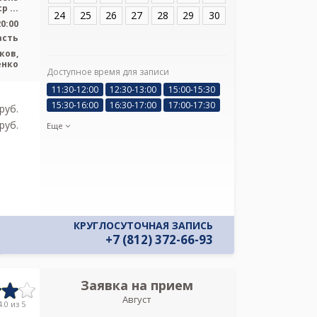
р ...
24
25
26
27
28
29
30
20:00
асть
ков,
енко
Доступное время для записи
Я подтверж
11:30-12:00
12:30-13:00
15:00-15:30
ознакомлен и 
15:30-16:00
16:30-17:00
17:00-17:30
Политикой ко
pуб.
и даю соглас
pуб.
Еще
своих персон
КРУГЛОСУТОЧНАЯ ЗАПИСЬ
+7 (812) 372-66-93
Заявка на прием
Запись
Август
Городская М
.0 из 5