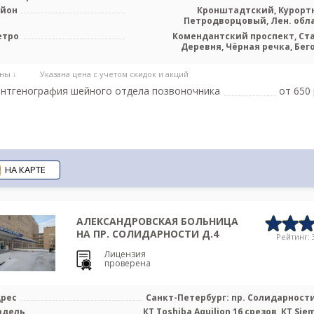
айон
Кронштадтский, Курорт
Петродворцовый, Лен. обл
етро
Комендантский проспект, Ст
Деревня, Чёрная речка, Бег
ны ↓
Указана цена с учетом скидок и акций
нтгенография шейного отдела позвоночника
от 650 
НА КАРТЕ
АЛЕКСАНДРОВСКАЯ БОЛЬНИЦА
НА ПР. СОЛИДАРНОСТИ Д.4
Рейтинг: 3
Лицензия
проверена
рес
Санкт-Петербург: пр. Солидарности
одель
КТ Toshiba Aquilion 16 срезов, КТ Sie