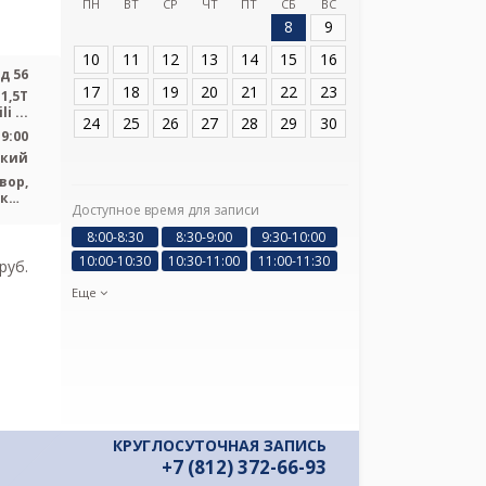
ПН
ВТ
СР
ЧТ
ПТ
СБ
ВС
8
9
Адрес:
Санкт-Пет
56
10
11
12
13
14
15
16
д 56
17
18
19
20
21
22
23
1,5Т
 ...
24
25
26
27
28
29
30
19:00
ский
вор,
ский
Доступное время для записи
Я подтверж
ская
ознакомлен и 
8:00-8:30
8:30-9:00
9:30-10:00
Политикой ко
10:00-10:30
10:30-11:00
11:00-11:30
pуб.
и даю соглас
своих персон
Еще
КРУГЛОСУТОЧНАЯ ЗАПИСЬ
+7 (812) 372-66-93