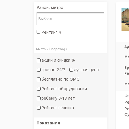
Район, метро
Рейтинг 4+
Ад
Быстрый переход ↓
М
акции и скидки %
Вр
срочно 24/7
лучшая цена!
Р
бесплатно по ОМС
М
Рейтинг оборудования
Це
ребенку 0-18 лет
Ре
Рейтинг сервиса
Ре
ф
Показания