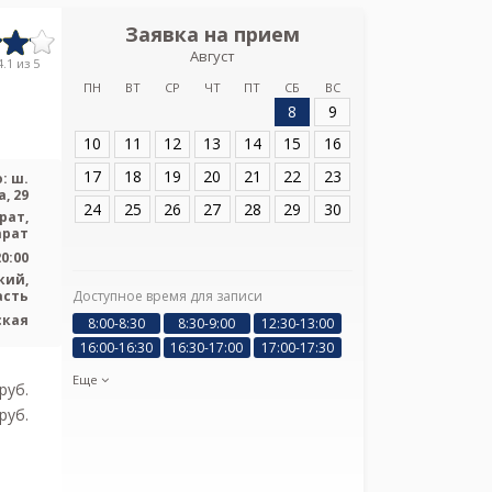
Заявка на прием
Запись
Август
Тосненская кл
.1 из 5
больница на ш
ПН
ВТ
СР
ЧТ
ПТ
СБ
ВС
8
9
Адрес:
Ленинград
ш. Барыбина, 29
10
11
12
13
14
15
16
17
18
19
20
21
22
23
: ш.
, 29
24
25
26
27
28
29
30
рат,
арат
20:00
кий,
асть
Доступное время для записи
Я подтверж
ская
8:00-8:30
8:30-9:00
12:30-13:00
ознакомлен и 
16:00-16:30
16:30-17:00
17:00-17:30
Политикой ко
и даю соглас
Еще
pуб.
своих персон
pуб.