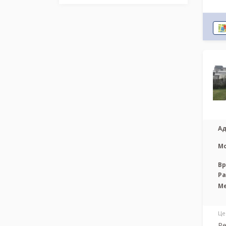
Ад
М
Вр
Р
М
Це
Ре