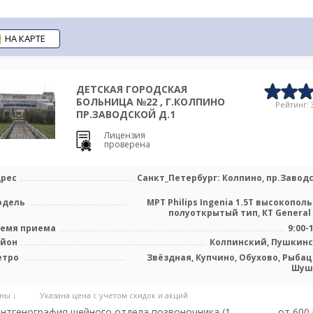
НА КАРТЕ
ДЕТСКАЯ ГОРОДСКАЯ
БОЛЬНИЦА №22 , Г.КОЛПИНО
Рейтинг: 3
ПР.ЗАВОДСКОЙ Д.1
Лицензия
проверена
рес
Санкт_Петербург: Колпино, пр.Завод
одель
МРТ Philips Ingenia 1.5T высокопол
полуоткрытый тип, КТ General El
емя приема
9:00-
айон
Колпинский, Пушкин
етро
Звёздная, Купчино, Обухово, Рыбац
Шуш
ны ↓
Указана цена с учетом скидок и акций
нтгенография шейного отдела позвоночника (1
от 600 