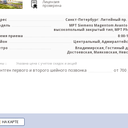
Лицензия
проверена
рес
Санкт-Петербург: Литейный пр. 
одель
МРТ Siemens Magentom Avanto 
высокопольный закрытый тип, МРТ Phili
емя приема
8:00-
айон
Центральный, Адмиралтей
етро
Владимирская, Гостиный д
Достоевская, Маяковская, Нев
проспект, Чернышев
ны ↓
Указана цена с учетом скидок и акций
нтген первого и второго шейного позвонка
от 700 
НА КАРТЕ