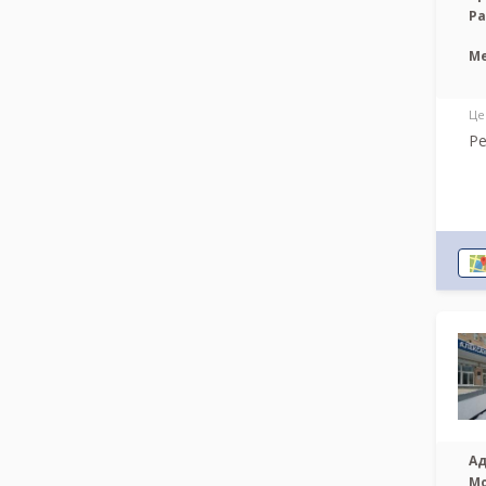
Р
М
Це
Ре
Ад
М