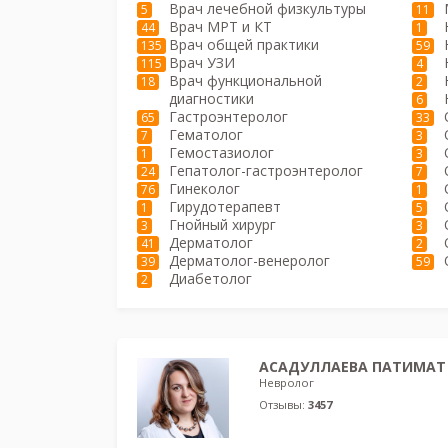
Врач лечебной физкультуры
5
11
Врач МРТ и КТ
44
1
Врач общей практики
135
59
Врач УЗИ
115
4
Врач функциональной
18
2
диагностики
6
Гастроэнтеролог
65
33
Гематолог
7
3
Гемостазиолог
1
3
Гепатолог-гастроэнтеролог
24
7
Гинеколог
76
1
Гирудотерапевт
1
5
Гнойный хирург
3
3
Дерматолог
41
2
Дерматолог-венеролог
39
59
Диабетолог
2
АСАДУЛЛАЕВА ПАТИМАТ
Невролог
Отзывы:
3457