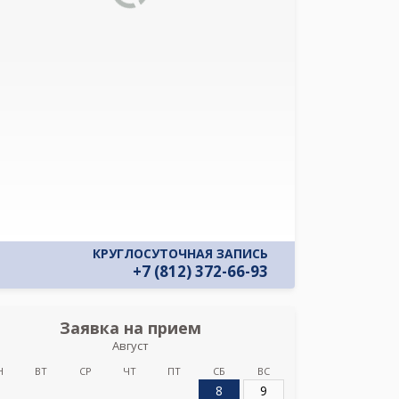
КРУГЛОСУТОЧНАЯ ЗАПИСЬ
+7 (812) 372-66-93
Заявка на прием
Август
Вет
Н
ВТ
СР
ЧТ
ПТ
СБ
ВС
8
9