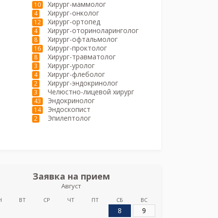
Хирург-маммолог
10
Хирург-онколог
4
Хирург-ортопед
12
Хирург-оториноларинголог
4
Хирург-офтальмолог
8
Хирург-проктолог
16
Хирург-травматолог
8
Хирург-уролог
3
Хирург-флеболог
4
Хирург-эндокринолог
2
Челюстно-лицевой хирург
3
Эндокринолог
43
Эндоскопист
14
Эпилептолог
2
Заявка на прием
Август
Аса
Н
ВТ
СР
ЧТ
ПТ
СБ
ВС
8
9