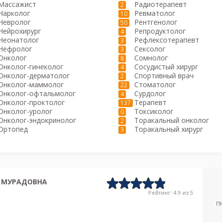
Массажист
Радиотерапевт
2
Нарколог
Ревматолог
10
Невролог
Рентгенолог
50
Нейрохирург
Репродуктолог
4
Неонатолог
Рефлексотерапевт
3
Нефролог
Сексолог
3
Онколог
Сомнолог
8
Онколог-гинеколог
Сосудистый хирург
4
Онколог-дерматолог
Спортивный врач
2
Онколог-маммолог
Стоматолог
22
Онколог-офтальмолог
Сурдолог
4
Онколог-проктолог
Терапевт
137
Онколог-уролог
Токсиколог
0
Онколог-эндокринолог
Торакальный онколог
2
Ортопед
Торакальный хирург
3
 МУРАДОВНА
Рейтинг: 4.9 из 5
П