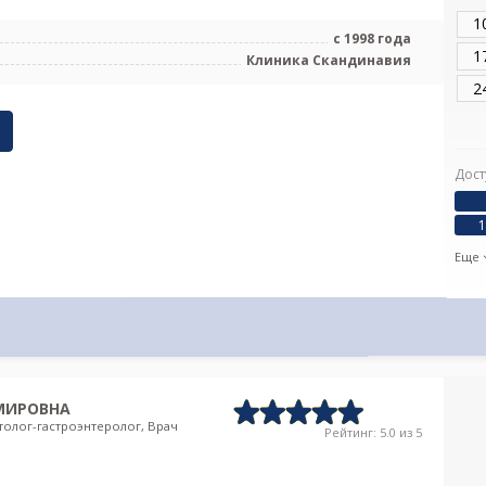
1
с 1998 года
1
Клиника Скандинавия
2
Дост
1
Еще
МИРОВНА
толог-гастроэнтеролог, Врач
Рейтинг: 5.0 из 5