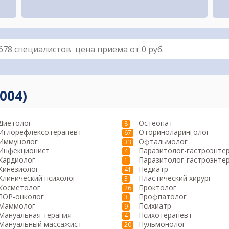
004)
Диетолог
Остеопат
8
Иглорефлексотерапевт
Оториноларинголог
67
Иммунолог
Офтальмолог
33
Инфекционист
Паразитолог-гастроэнте
4
Кардиолог
Паразитолог-гастроэнте
1
Кинезиолог
Педиатр
41
Клинический психолог
Пластический хирург
3
Косметолог
Проктолог
26
ЛОР-онколог
Профпатолог
3
Маммолог
Психиатр
9
Мануальная терапия
Психотерапевт
4
Мануальный массажист
Пульмонолог
20