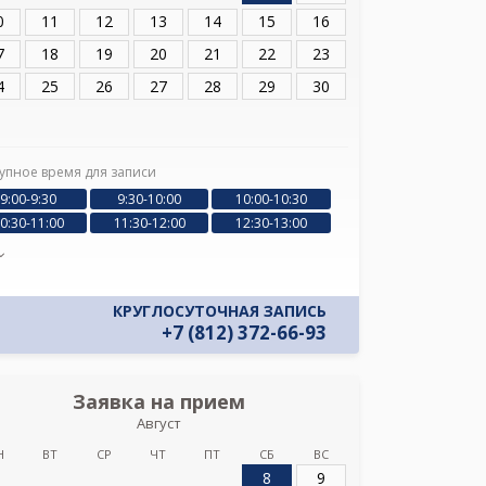
0
11
12
13
14
15
16
7
18
19
20
21
22
23
4
25
26
27
28
29
30
упное время для записи
9:00-9:30
9:30-10:00
10:00-10:30
0:30-11:00
11:30-12:00
12:30-13:00
КРУГЛОСУТОЧНАЯ ЗАПИСЬ
+7 (812) 372-66-93
Заявка на прием
Август
Вин
Н
ВТ
СР
ЧТ
ПТ
СБ
ВС
8
9