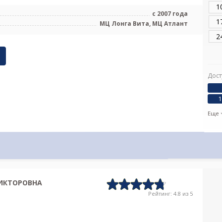
1
с 2007 года
1
МЦ Лонга Вита, МЦ Атлант
2
Дост
1
Еще
ИКТОРОВНА
Рейтинг: 4.8 из 5