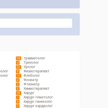
травматолог
58
Трихолог
4
Уролог
37
ролог
Физиотерапевт
8
ролог
Флеболог
17
Фониатр
2
Фтизиатр
2
Химиотерапевт
3
Хирург
65
Хирург-гематолог
1
Хирург-гинеколог
3
Хирург-кардиолог
2