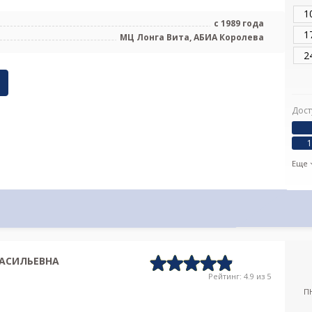
1
с 1989 года
1
МЦ Лонга Вита, АБИА Королева
2
Дост
1
Еще
АСИЛЬЕВНА
Рейтинг: 4.9 из 5
П