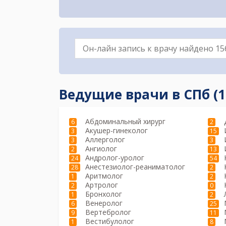
Ведущие врачи в СПб (1
Абдоминальный хирург
6
2
Акушер-гинеколог
3
15
Аллерголог
3
3
Ангиолог
2
13
Андролог-уролог
24
54
Анестезиолог-реаниматолог
28
2
Аритмолог
1
2
Артролог
2
0
Бронхолог
1
2
Венеролог
6
25
Вертебролог
9
11
Вестибулолог
1
8