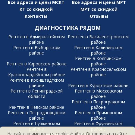
Все адреса и цены МСКТ
Все адреса и цены МРТ
КТ со скидкой
МРТ со скидкой
Контакты
Отзывы
ДИАГНОСТИКА РЯДОМ
Рентген в Адмиралтейском
Рентген в Василеостровском
районе
районе
Рентген в Выборгском
Рентген в Калининском
районе
районе
Рентген в Колпинском
Рентген в Кировском районе
районе
Рентген в
Рентген в Красносельском
Красногвардейском районе
районе
Рентген в Кронштадтском
районе
Рентген в Курортном районе
Рентген в Ленинградской
Рентген в Московском
области
районе
Рентген в Петроградском
Рентген в Невском районе
районе
Рентген в Петродворцовом
Рентген в Приморском
районе
районе
Рентген в Пушкинском
Рентген в Фрунзенском
районе
районе
На сайте применяются cookie-файлы. Оставаясь на сайте,
Рентген в Центральном