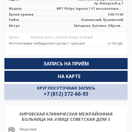
пр.Заводской д.1
Модель
МРТ Philips Ingenia 1.5T высокопольный
полуоткрытый тип, КТ General El ...
Время приема
9:00-17:00
Район
Колпинский, Пушкинский
Метро
Звёздная, Купчино, Обухово,
Рыбацкое, Шушары
Цены ↓
Указана цена с учетом скидок и акций
Рентгенография тазобедренного сустава (1 проекция)
от 550 pуб.
ЗАПИСЬ НА ПРИЁМ
НА КАРТЕ
КРУГЛОСУТОЧНАЯ ЗАПИСЬ
+7 (812) 372-66-93
КИРОВСКАЯ КЛИНИЧЕСКАЯ МЕЖРАЙОННАЯ
БОЛЬНИЦА НА УЛИЦЕ СОВЕТСКАЯ ДОМ 3
Лицензия