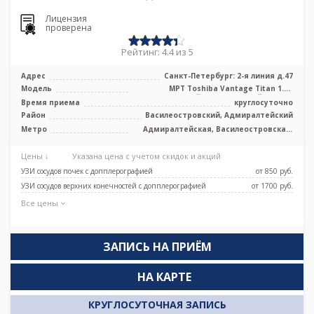
Лицензия
проверена
Рейтинг: 4.4 из 5
Адрес
Санкт-Петербург: 2-я линия д.47
Модель
МРТ Toshiba Vantage Titan 1.5T
высокопольный полуоткрытый тип, КТ
Время приема
круглосуточно
Siem ...
Район
Василеостровский, Адмиралтейский
Метро
Адмиралтейская, Василеостровская,
Приморская, Спортивная, Чкаловская,
Горный институт
Цены ↓
Указана цена с учетом скидок и акций
УЗИ сосудов почек с допплерографией
от 850 pуб.
УЗИ сосудов верхних конечностей с допплерографией
от 1700 pуб.
Все цены
ЗАПИСЬ НА ПРИЁМ
НА КАРТЕ
КРУГЛОСУТОЧНАЯ ЗАПИСЬ