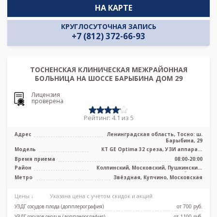
НА КАРТЕ
КРУГЛОСУТОЧНАЯ ЗАПИСЬ
+7 (812) 372-66-93
ТОСНЕНСКАЯ КЛИНИЧЕСКАЯ МЕЖРАЙОННАЯ
БОЛЬНИЦА НА ШОССЕ БАРЫБИНА ДОМ 29
Лицензия
проверена
Рейтинг: 4.1 из 5
Адрес
Ленинградская область, Тосно: ш.
Барыбина, 29
Модель
КТ GE Optima 32 среза, УЗИ аппарат,
рентген аппарат
Время приема
08:00-20:00
Район
Колпинский, Московский, Пушкинский,
Лен. область
Метро
Звёздная, Купчино, Московская
Цены ↓
Указана цена с учетом скидок и акций
УЗДГ сосудов плода (допплерография)
от 700 pуб.
УЗДГ сосудов сердца (допплерография)
от 1100 pуб.