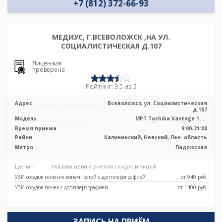
+7 (812) 372-66-93
МЕДИУС, Г.ВСЕВОЛОЖСК ,НА УЛ.
СОЦИАЛИСТИЧЕСКАЯ Д.107
Лицензия
проверена
Рейтинг: 3.5 из 5
Адрес
Всеволожск, ул. Социалистическая
д.107
Модель
МРТ Toshiba Vantage 1.5T
высокопольный закрытый тип, КТ
Время приема
9:00-21:00
Toshiba Alexio ...
Район
Калининский, Невский, Лен. область
Метро
Ладожская
Цены ↓
Указана цена с учетом скидок и акций
УЗИ сосудов нижних конечностей с допплерографией
от 940 pуб.
УЗИ сосудов почек с допплерографией
от 1400 pуб.
ЗАПИСЬ НА ПРИЁМ