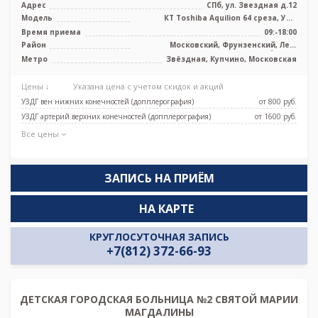
Адрес
СПб, ул. Звездная д.12
Модель
КТ Toshiba Aquilion 64 среза, УЗИ
аппарат, Рентген
Время приема
09:-18:00
Район
Московский, Фрунзенский, Лен.
область
Метро
Звёздная, Купчино, Московская
Цены ↓
Указана цена с учетом скидок и акций
УЗДГ вен нижних конечностей (допплерография)
от 800 pуб.
УЗДГ артерий верхних конечностей (допплерография)
от 1600 pуб.
Все цены
ЗАПИСЬ НА ПРИЁМ
НА КАРТЕ
КРУГЛОСУТОЧНАЯ ЗАПИСЬ
+7(812) 372-66-93
ДЕТСКАЯ ГОРОДСКАЯ БОЛЬНИЦА №2 СВЯТОЙ МАРИИ
МАГДАЛИНЫ