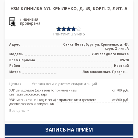
УЗИ КЛИНИКА УЛ. КРЫЛЕНКО, Д. 43, КОРП. 2, ЛИТ. А
Лицензия
проверена
Рейтинг: 3.9 из 5
Адрес
Санкт-Петербург: ул. Крыленко, д. 43,
корп. 2, лит. А
Модель
УЗИ среднего класса
Время приема
09-20
Район
Невский
Метро
Ломоносовская, Проспект
Большевиков, Улица Дыбенко
Цены ↓
Указана цена с учетом скидок и акций
УЗИ лимфоузлов (одна зона) с применением
от 700 pуб.
цвет.допплеровского карт.
УЗИ мягких тканей (одна зона) с применением цветового
от 800 pуб.
допплеровского картирования
Все цены
ЗАПИСЬ НА ПРИЁМ