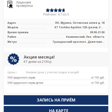
Лицензия
проверена
Рейтинг: 4.7 из 5
Адрес
ЛО, Мурино, Охтинская аллея д. 18
Модель
КТ Toshiba Aquilion 128 срезов, УЗИ
экспертного класса, Цифровой рентг ...
Время приема
09:00-21:00
Район
Калининский, Лен. область
Метро
Гражданский проспект, Девяткино,
Парнас
Акция месяца!
КТ днем за 2130 р.
Цены ↓
Указана цена с учетом скидок и акций
УЗИ срединного нерва
от 730 pуб.
УЗИ срединного нерва детям
от 730 pуб.
ЗАПИСЬ НА ПРИЁМ
НА КАРТЕ