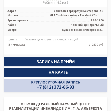
Рейтинг: 4.2 из 5
Адрес
Санкт-Петербург: ул.Бехтерева д.3
Модель
МРТ Toshiba Vantage Excelart XGV 1.5T
высокопольный закрытый тип, КТ P ...
Время приема
9:00-19:00
Район
Невский, Центральный
Метро
Бухарестская, Елизаровская,
Ломоносовская, Обводный канал,
Площадь Александра Невского,
Цены ↓
Указана цена с учетом скидок и акций
Пролетарская, Боровая, Каретная
КТ лимфоузлов
от 2500 pуб.
ЗАПИСЬ НА ПРИЁМ
НА КАРТЕ
КРУГЛОСУТОЧНАЯ ЗАПИСЬ
+7 (812) 372-66-93
ФГБУ ФЕДЕРАЛЬНЫЙ НАУЧНЫЙ ЦЕНТР
РЕАБИЛИТАЦИИ ИНВАЛИДОВ ИМ. Г. А. АЛЬБРЕХТА