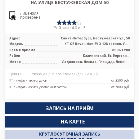
НА УЛИЦЕ БЕСТУЖЕВСКАЯ ДОМ 50
Лицензия
проверена
Рейтинг: 4.0 из 5
Адрес
Санкт-Петербург, Бестужевская ул., 50
Модель
КТ GE Revolution EVO 128 срезов, УЗИ
экспертного класса
Время приема
09:00-17:00
Район
Калининский, Выборгский,
Красногвардейский
Метро
Ладожская, Лесная, Площадь Ленина,
Площадь Мужества
Цены ↓
Указана цена с учетом скидок и акций
КТ лимфатических узлов
от 2500 pуб.
КТ лимфатических узлов с контрастом
от 7000 pуб.
ЗАПИСЬ НА ПРИЁМ
НА КАРТЕ
КРУГЛОСУТОЧНАЯ ЗАПИСЬ