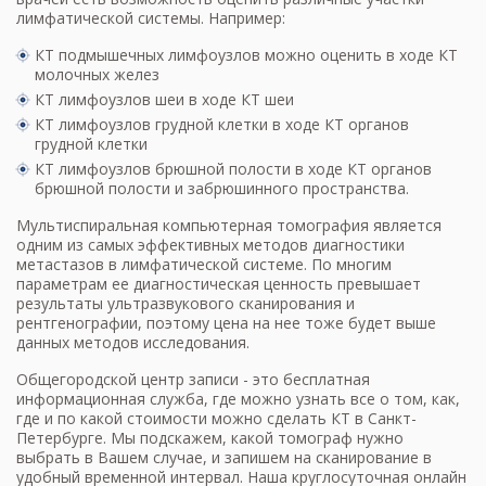
лимфатической системы. Например:
КТ подмышечных лимфоузлов можно оценить в ходе
КТ
молочных желез
КТ лимфоузлов шеи в ходе
КТ шеи
КТ лимфоузлов грудной клетки в ходе
КТ органов
грудной клетки
КТ лимфоузлов брюшной полости в ходе
КТ органов
брюшной полости и забрюшинного пространства
.
Мультиспиральная компьютерная томография является
одним из самых эффективных методов диагностики
метастазов в лимфатической системе. По многим
параметрам ее диагностическая ценность превышает
результаты ультразвукового сканирования и
рентгенографии, поэтому цена на нее тоже будет выше
данных методов исследования.
Общегородской центр записи - это бесплатная
информационная служба, где можно узнать все о том, как,
где и по какой
стоимости можно сделать КТ в Санкт-
Петербурге
. Мы подскажем, какой томограф нужно
выбрать в Вашем случае, и запишем на сканирование в
удобный временной интервал. Наша круглосуточная онлайн