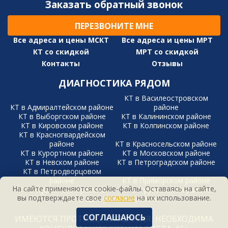
Заказать обратный звонок
ПЕРЕЗВОНИТЕ МНЕ
Все адреса и цены МСКТ
Все адреса и цены МРТ
КТ со скидкой
МРТ со скидкой
Контакты
Отзывы
ДИАГНОСТИКА РЯДОМ
КТ в Василеостровском
КТ в Адмиралтейском районе
районе
КТ в Выборгском районе
КТ в Калининском районе
КТ в Кировском районе
КТ в Колпинском районе
КТ в Красногвардейском
районе
КТ в Красносельском районе
КТ в Курортном районе
КТ в Московском районе
КТ в Невском районе
КТ в Петроградском районе
КТ в Петродворцовом
районе
КТ в Приморском районе
На сайте применяются cookie-файлы. Оставаясь на сайте,
КТ в Пушкинском районе
КТ в Фрунзенском районе
вы подтверждаете свое
согласие
на их использование.
КТ в Центральном районе
СОГЛАШАЮСЬ
ИМЕЮТСЯ ПРОТИВОПОКАЗАНИЯ, НЕОБХОДИМА