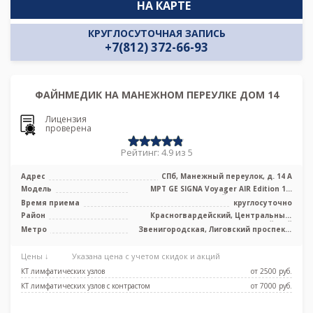
НА КАРТЕ
КРУГЛОСУТОЧНАЯ ЗАПИСЬ
+7(812) 372-66-93
ФАЙНМЕДИК НА МАНЕЖНОМ ПЕРЕУЛКЕ ДОМ 14
Лицензия
проверена
Рейтинг: 4.9 из 5
Адрес
СПб, Манежный переулок, д. 14 А
Модель
МРТ GE SIGNA Voyager AIR Edition 1.5
Тесла полуоткрытый, КТ GE Revolut ...
Время приема
круглосуточно
Район
Красногвардейский, Центральный,
Адмиралтейский
Метро
Звенигородская, Лиговский проспект,
Маяковская, Площадь Александра
Невского, Площадь Восстания,
Цены ↓
Указана цена с учетом скидок и акций
Площадь Ленина, Чернышевская
КТ лимфатических узлов
от 2500 pуб.
КТ лимфатических узлов с контрастом
от 7000 pуб.