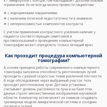
КТ лимфоузлов с контрастом накладывает дополнительные
ограничения. Ее не всегда можно провести пациентам:
с эндокринными нарушениями;
с наличием почечной недостаточности в анамнезе;
с непереносимостью компонентов контраста.
С учетом применения контрастного усиления наличие у
пациента соответствующих симптомов и
противопоказаний к проведению компьютерной
томографии может определить только лечащий врач.
Как проходит процедура компьютерной
томографии?
В основе принципа работы современного компьютерного
томографа заложена способность рентгеновских лучей
проходить с разной скоростью ткани различной плотности.
В ходе обследования через выбранный участок тела
проходят рентгеновские лучи. Датчики установки
считывают уровень рассеянности луча и на базе этих
данных строят множественные изображения изучаемой
области. Компьютер затем может из снимков создавать
трехмерные модели лимфатической системы и соседних
органов и тканей.