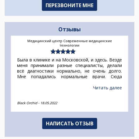
Отзывы
Медицинский центр Современные медицинские
технологии
Была в клинике и на Московской, и здесь. Везде
меня принимали разные специалисты, делали
всё диагностики нормально, не очень долго.
Мне попадались нормальные врачи. Сюда
обратилась за КТ. Да, результат на следующие
сутки, но администратор об этом предупредила.
Читать далее
Цены в принципе не сильно разнятся с другими
платными клиниками, но у них есть МРТ тех
Black Orchid
-
18.05.2022
областей, которых нет у большинства клиник.
НАПИСАТЬ ОТЗЫВ