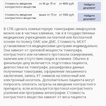
Стоимость введения
от 60 до 70 кг
от 4000 руб.
Найдите
контрастного вещества
дешевле!
Стоимость введения
выше от 75 кг
от 5500 руб.
Найдите
контрастного вещества
дешевле!
В СПб сделать компьютерную томографию лимфоузлов
можно как в частных клиниках, так и в государственных
медицинских учреждениях на платной или бесплатной
основе по полису ОМС или ДМС.
Стоимость МСКТ
устанавливается медицинскими центрами индивидуально.
Она зависит от срезовой мощности томографа,
контрастного или нативного протокола сканирования,
наличия или отсутствия скидок в клинике. Обычно в
финальную цену включается: подготовка пациента,
диагностика на томографе, расшифровка данных
полученных томограмм, оформление письменного
заключения, запись КТ снимков на пленочный или
электронный носитель. Дополнительно пациента могут
попросить оплатить затраты на введение контрастного
препарата, если используется протокол контрастного
усиления или программа ангиографии. Стоимость
контрастного вещества зависит от веса пациента.