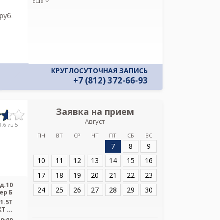
Еще
и даю соглас
своих персон
pуб.
КРУГЛОСУТОЧНАЯ ЗАПИСЬ
+7 (812) 372-66-93
Заявка на прием
Запись
Август
Городской
.6 из 5
диагностичес
ПН
ВТ
СР
ЧТ
ПТ
СБ
ВС
Сикейро
7
8
9
Адрес:
Санкт-Пет
10
11
12
13
14
15
16
д.10 литер Б
17
18
19
20
21
22
23
д.10
24
25
26
27
28
29
30
ер Б
1.5T
 ...