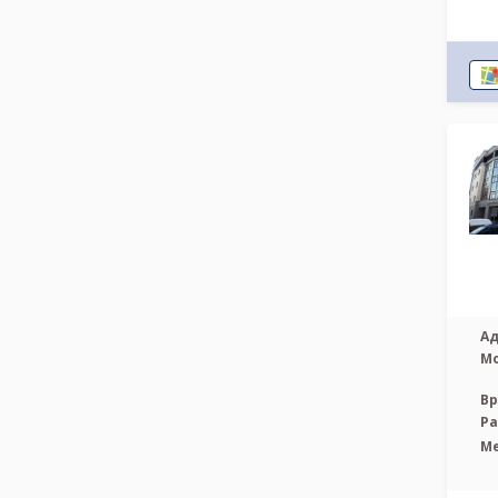
Ад
М
Вр
Р
М