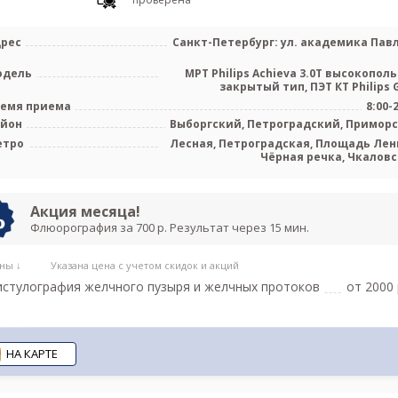
рес
Санкт-Петербург: ул. академика Пав
одель
МРТ Philips Achieva 3.0T высокопол
закрытый тип, ПЭТ КТ Philips G
емя приема
8:00-
айон
Выборгский, Петроградский, Примор
етро
Лесная, Петроградская, Площадь Лен
Чёрная речка, Чкаловс
Новокрестовская (Зе
Акция месяца!
Флюорография за 700 р. Результат через 15 мин.
ны ↓
Указана цена с учетом скидок и акций
стулография желчного пузыря и желчных протоков
от 2000 
НА КАРТЕ