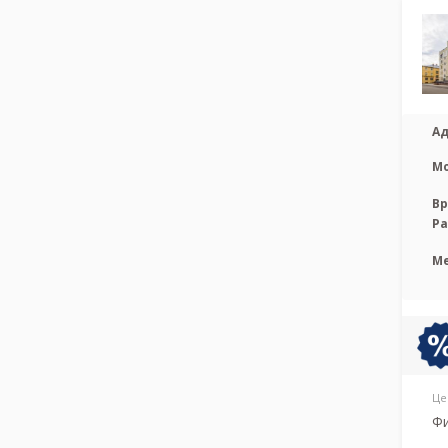
Ад
М
Вр
Р
М
Це
Фи