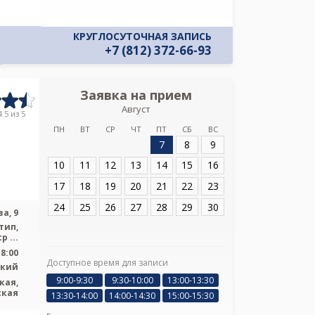
КРУГЛОСУТОЧНАЯ ЗАПИСЬ
+7 (812) 372-66-93
Заявка на прием
Запись
Август
Детский науч
.5 из 5
инфекционных бо
ПН
ВТ
СР
ЧТ
ПТ
СБ
ВС
профес
7
8
9
Адрес:
Санкт-Пет
10
11
12
13
14
15
16
Попова, 9
17
18
19
20
21
22
23
24
25
26
27
28
29
30
а, 9
тип,
р ...
18:00
Доступное время для записи
ский
9:00-9:30
9:30-10:00
13:00-13:30
кая,
Я подтверж
ская
ознакомлен и 
13:30-14:00
14:00-14:30
15:00-15:30
Политикой ко