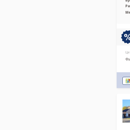
Вр
Р
М
Це
Фи