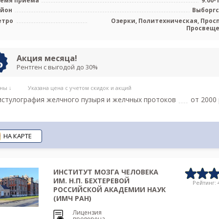
емя приема
9:00-
айон
Выборг
етро
Озерки, Политехническая, Прос
Просвещ
Акция месяца!
Рентген с выгодой до 30%
ны ↓
Указана цена с учетом скидок и акций
стулография желчного пузыря и желчных протоков
от 2000 
НА КАРТЕ
ИНСТИТУТ МОЗГА ЧЕЛОВЕКА
ИМ. Н.П. БЕХТЕРЕВОЙ
Рейтинг: 4
РОССИЙСКОЙ АКАДЕМИИ НАУК
(ИМЧ РАН)
Лицензия
проверена