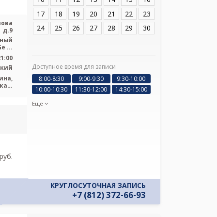
Павлова д.9
17
18
19
20
21
22
23
лова
24
25
26
27
28
29
30
д.9
ьный
e ...
21:00
Доступное время для записи
ский
ина,
8:00-8:30
9:00-9:30
9:30-10:00
Я подтверж
кая,
ознакомлен и 
10:00-10:30
11:30-12:00
14:30-15:00
нит)
Политикой ко
Еще
и даю соглас
своих персон
pуб.
КРУГЛОСУТОЧНАЯ ЗАПИСЬ
+7 (812) 372-66-93