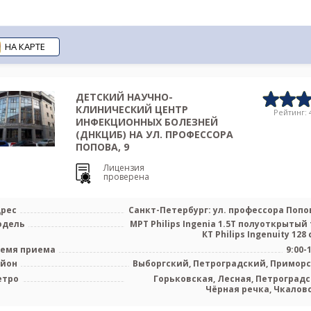
НА КАРТЕ
ДЕТСКИЙ НАУЧНО-
КЛИНИЧЕСКИЙ ЦЕНТР
Рейтинг: 4
ИНФЕКЦИОННЫХ БОЛЕЗНЕЙ
(ДНКЦИБ) НА УЛ. ПРОФЕССОРА
ПОПОВА, 9
Лицензия
проверена
рес
Санкт-Петербург: ул. профессора Попов
одель
МРТ Philips Ingenia 1.5Т полуоткрытый 
КТ Philips Ingenuity 128 с
емя приема
9:00-
айон
Выборгский, Петроградский, Примор
етро
Горьковская, Лесная, Петроградс
Чёрная речка, Чкалов