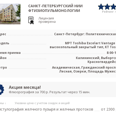
САНКТ-ПЕТЕРБУРГСКИЙ НИИ
ФТИЗИОПУЛЬМОНОЛОГИИ
Рейтинг: 4
Лицензия
проверена
рес
Санкт-Петербург: Политехническая
одель
МРТ Toshiba Excelart Vantage 
высокопольный закрытый тип, КТ Toshi
емя приема
8:00-
айон
Калининский, Выборгс
Красногвардей
етро
Академическая, Гражданский просп
Лесная, Озерки, Площадь Мужес
Политехническая, Удел
Акция месяца!
Флюорография за 700 р. Результат через 15 мин.
ны ↓
Указана цена с учетом скидок и акций
стулография желчного пузыря и желчных протоков
от 2300 