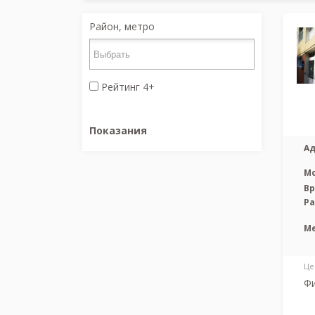
Район, метро
Рейтинг 4+
Показания
Ад
М
Вр
Р
М
Це
Фи