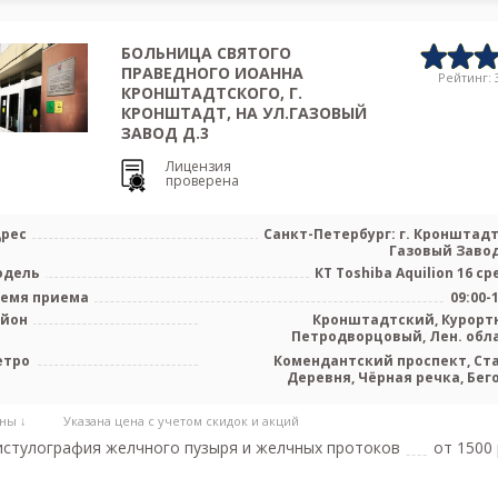
БОЛЬНИЦА СВЯТОГО
ПРАВЕДНОГО ИОАННА
Рейтинг: 3
КРОНШТАДТСКОГО, Г.
КРОНШТАДТ, НА УЛ.ГАЗОВЫЙ
ЗАВОД Д.3
Лицензия
проверена
рес
Санкт-Петербург: г. Кронштадт,
Газовый Завод
одель
КТ Toshiba Aquilion 16 ср
емя приема
09:00-
айон
Кронштадтский, Курорт
Петродворцовый, Лен. обл
етро
Комендантский проспект, Ст
Деревня, Чёрная речка, Бег
ны ↓
Указана цена с учетом скидок и акций
стулография желчного пузыря и желчных протоков
от 1500 