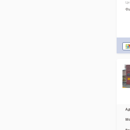
Це
Фи
Ад
М