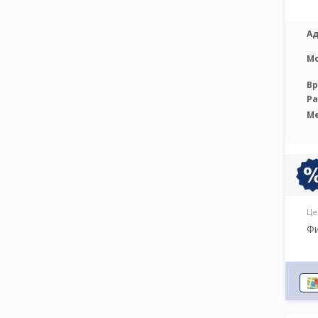
Ад
М
Вр
Р
М
Це
Фи