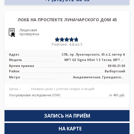
ЛОКБ НА ПРОСПЕКТЕ ЛУНАЧАРСКОГО ДОМ 45
Лицензия
проверена
Рейтинг: 4.8 из 5
Адрес
СПБ, пр. Луначарского, 45 к.2, литер А
Модель
МРТ GE Signa HDxt 1.5 Тесла, МРТ GE
Optima MR 360 1.5 Тесла, KT GE Opt ...
Время приема
09:00-21:00
Район
Выборгский
Метро
Академическая, Гражданский
проспект, Озерки, Площадь Мужества,
Проспект Просвещения
Цены ↓
Указана цена с учетом скидок и акций
Ультразвуковое исследование (УЗИ)
от 480 pуб.
ЗАПИСЬ НА ПРИЁМ
НА КАРТЕ