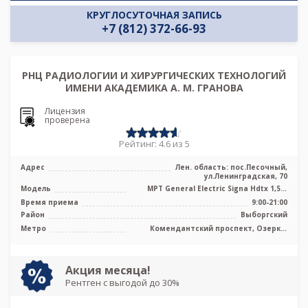
КРУГЛОСУТОЧНАЯ ЗАПИСЬ
+7 (812) 372-66-93
РНЦ РАДИОЛОГИИ И ХИРУРГИЧЕСКИХ ТЕХНОЛОГИЙ
ИМЕНИ АКАДЕМИКА А. М. ГРАНОВА
Лицензия
проверена
Рейтинг: 4.6 из 5
Адрес
Лен. область: пос.Песочный,
ул.Ленинградская, 70
Модель
МРТ General Electric Signa Hdtx 1,5T,
МРТ Toshiba Titan Vantage 1.5T в ...
Время приема
9:00-21:00
Район
Выборгский
Метро
Комендантский проспект, Озерки,
Парнас, Проспект Просвещения
Акция месяца!
Рентген с выгодой до 30%