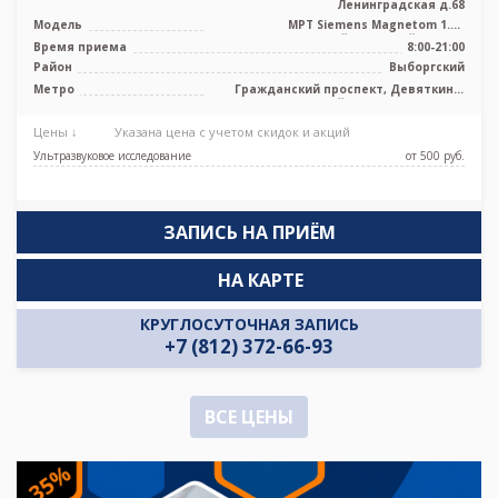
Ленинградская д.68
Модель
МРТ Siemens Magnetom 1.5T
высокопольный закрытый тип, GE
Время приема
8:00-21:00
Signa Excite ...
Район
Выборгский
Метро
Гражданский проспект, Девяткино,
Комендантский проспект, Озерки,
Парнас, Проспект Просвещения
Цены ↓
Указана цена с учетом скидок и акций
Ультразвуковое исследование
от 500 pуб.
ЗАПИСЬ НА ПРИЁМ
НА КАРТЕ
КРУГЛОСУТОЧНАЯ ЗАПИСЬ
+7 (812) 372-66-93
ВСЕ ЦЕНЫ