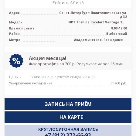
Рейтинг: 4.0 из 5
Адрес
Санкт-Петербург: Политехническая ул.
д.32
Модель
МРТ Toshiba Excelart Vantage 1.5T
высокопольный закрытый тип, КТ
Время приема
8:00-19:00
Toshi ...
Район
Выборгский
Метро
Академическая, Гражданский
проспект, Лесная, Озерки, Площадь
Мужества, Политехническая, Удельная
Акция месяца!
Флюорография за 700 р. Результат через 15 мин.
Цены ↓
Указана цена с учетом скидок и акций
Ультразвуковое исследование
от 400 pуб.
ЗАПИСЬ НА ПРИЁМ
НА КАРТЕ
КРУГЛОСУТОЧНАЯ ЗАПИСЬ
+7 (812) 372-66-93