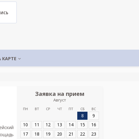
ПИСЬ
А КАРТЕ
Заявка на прием
Запис
Август
Санкт-Пе
фтизио
ПН
ВТ
СР
ЧТ
ПТ
СБ
ВС
8
9
Адрес:
Санкт-Пет
Политехническая 
10
11
12
13
14
15
16
ейский
17
18
19
20
21
22
23
лощадь