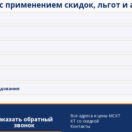
 с применением скидок, льгот и
едования
Все адреса и цены МСКТ
аказать обратный
КТ со скидкой
звонок
Контакты