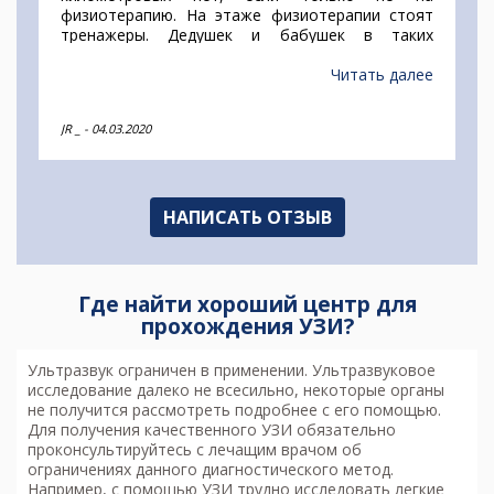
физиотерапию. На этаже физиотерапии стоят
тренажеры. Дедушек и бабушек в таких
отделениях очень много. Могу сказать за
Урологическое отделение. Маленькое, но очень
Читать далее
уютное. Душевые находятся в одной кабине
вместе с туалетом,что очень удобно, их около
JR _
-
04.03.2020
3 штук. Доктора очень дружелюбные. В палатах
тоже все отлично. Похоже немного на
санаторий. Не могу сказать по поводу лечения
как, но УЗИ, цистоскопию там делают не так
болезненно. Очень понравилась молодо врач
НАПИСАТЬ ОТЗЫВ
Алина Сергеевна.
Где найти хороший центр для
прохождения УЗИ?
Ультразвук ограничен в применении.
Ультразвуковое
исследование
далеко не всесильно, некоторые органы
не получится рассмотреть подробнее с его помощью.
Для получения качественного УЗИ обязательно
проконсультируйтесь с лечащим врачом об
ограничениях данного диагностического метод.
Например, с помощью УЗИ трудно исследовать легкие