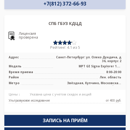
+7(812) 372-66-93
СПБ ГБУЗ КДЦД
Лицензия
проверена
Рейтинг: 4.1 из 5
Адрес
Санкт-Петербург: ул. Олеко Дундича, д
36, корпус 2
Модель
МРТ GE Signa Explorer 1.5T
высокопольный полуоткрытый тип, КТ
Время приема
8:00-20:00
Toshiba ...
Район
Лен. область
Метро
Звёздная, Купчино, Московская,
Шушары, Дунайская
Цены ↓
Указана цена с учетом скидок и акций
Ультразвуковое исследование
от 400 pуб.
ЗАПИСЬ НА ПРИЁМ