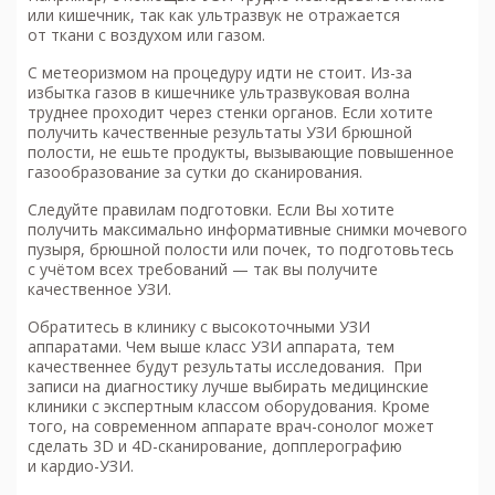
или кишечник, так как ультразвук не отражается
от ткани с воздухом или газом.
С метеоризмом на процедуру идти не стоит. Из-за
избытка газов в кишечнике ультразвуковая волна
труднее проходит через стенки органов. Если хотите
получить качественные результаты
УЗИ брюшной
полости
, не ешьте продукты, вызывающие повышенное
газообразование за сутки до сканирования.
Следуйте правилам подготовки. Если Вы хотите
получить максимально информативные снимки мочевого
пузыря, брюшной полости или почек, то подготовьтесь
с учётом всех требований — так вы получите
качественное УЗИ.
Обратитесь в клинику с высокоточными УЗИ
аппаратами. Чем выше класс УЗИ аппарата, тем
качественнее будут результаты исследования. При
записи на диагностику лучше выбирать медицинские
клиники с экспертным классом оборудования. Кроме
того, на современном аппарате врач-сонолог может
сделать 3D и 4D-сканирование, допплерографию
и кардио-УЗИ. ⠀