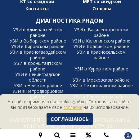
КТ со скидкой
МРТ со скидкой
Контакты
Отзывы
ДИАГНОСТИКА РЯДОМ
УЗИ в Адмиралтейском
УЗИ в Василеостровском
районе
районе
УЗИ в Выборгском районе
УЗИ в Калининском районе
УЗИ в Кировском районе
УЗИ в Колпинском районе
УЗИ в Красногвардейском
УЗИ в Красносельском
районе
районе
УЗИ в Кронштадтском
районе
УЗИ в Курортном районе
УЗИ в Ленинградской
области
УЗИ в Московском районе
УЗИ в Невском районе
УЗИ в Петроградском районе
УЗИ в Петродворцовом
районе
УЗИ в Приморском районе
На сайте применяются cookie-файлы. Оставаясь на сайте,
УЗИ в Пушкинском районе
УЗИ в Фрунзенском районе
вы подтверждаете свое
согласие
на их использование.
УЗИ в Центральном районе
СОГЛАШАЮСЬ
ИМЕЮТСЯ ПРОТИВОПОКАЗАНИЯ, НЕОБХОДИМА
КОНСУЛЬТАЦИЯ СПЕЦИАЛИСТА. 16+