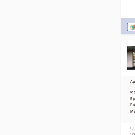
Ад
М
Вр
Р
М
Це
УЗ