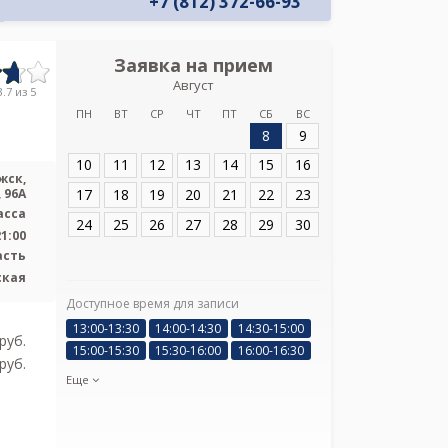
+7 (812) 372-66-93
Заявка на прием
Запись
Август
УЗИ клиника В
.7 из 5
ПН
ВТ
СР
ЧТ
ПТ
СБ
ВС
8
9
Адрес:
Ленинград
Всеволожск, Октя
10
11
12
13
14
15
16
жск,
17
18
19
20
21
22
23
 96А
асса
24
25
26
27
28
29
30
21:00
асть
ская
Доступное время для записи
Я подтверж
13:00-13:30
14:00-14:30
14:30-15:00
ознакомлен и 
pуб.
15:00-15:30
15:30-16:00
16:00-16:30
Политикой ко
pуб.
и даю соглас
Еще
своих персон