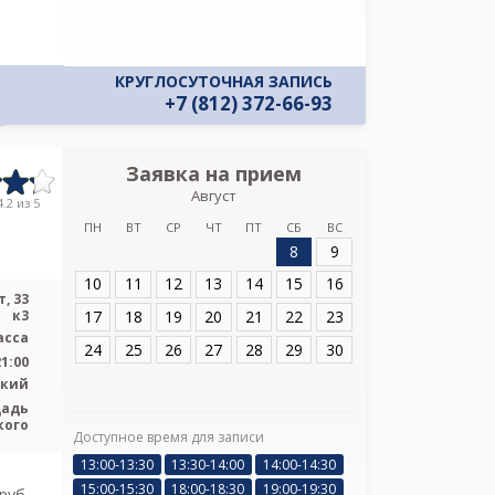
КРУГЛОСУТОЧНАЯ ЗАПИСЬ
+7 (812) 372-66-93
Заявка на прием
Запись
Август
УЗИ клиника пр
.2 из 5
ПН
ВТ
СР
ЧТ
ПТ
СБ
ВС
8
9
Адрес:
Санкт-Пет
Новочеркасский п
10
11
12
13
14
15
16
, 33
17
18
19
20
21
22
23
к3
асса
24
25
26
27
28
29
30
21:00
ский
щадь
кого
Доступное время для записи
Я подтверж
13:00-13:30
13:30-14:00
14:00-14:30
ознакомлен и 
15:00-15:30
18:00-18:30
19:00-19:30
Политикой ко
pуб.