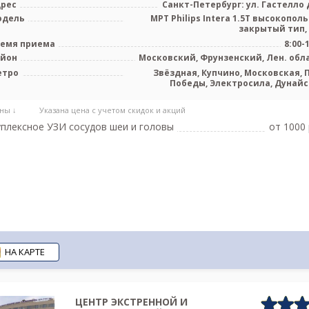
рес
Санкт-Петербург: ул. Гастелло д
одель
МРТ Philips Intera 1.5T высокопол
закрытый тип,
емя приема
8:00-
айон
Московский, Фрунзенский, Лен. обл
етро
Звёздная, Купчино, Московская, 
Победы, Электросила, Дунайс
Проспект С
ны ↓
Указана цена с учетом скидок и акций
плексное УЗИ сосудов шеи и головы
от 1000 
НА КАРТЕ
ЦЕНТР ЭКСТРЕННОЙ И