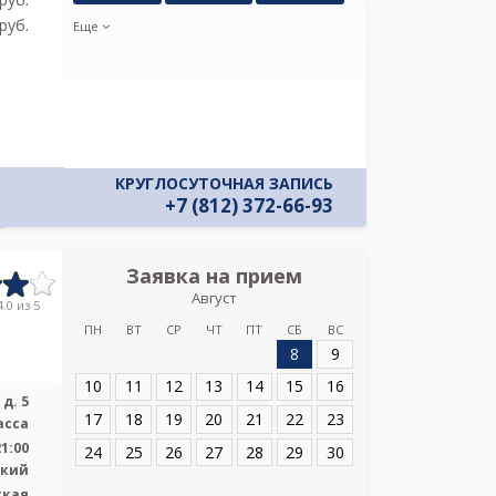
и даю соглас
pуб.
Еще
своих персон
КРУГЛОСУТОЧНАЯ ЗАПИСЬ
+7 (812) 372-66-93
Заявка на прием
Запись
Август
УЗИ клини
.0 из 5
ПН
ВТ
СР
ЧТ
ПТ
СБ
ВС
8
9
Адрес:
Санкт-Пет
10
11
12
13
14
15
16
д. 5
17
18
19
20
21
22
23
асса
21:00
24
25
26
27
28
29
30
ский
ская