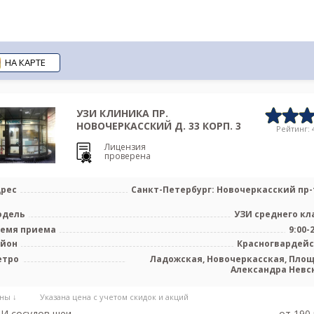
НА КАРТЕ
УЗИ КЛИНИКА ПР.
НОВОЧЕРКАССКИЙ Д. 33 КОРП. 3
Рейтинг: 4
Лицензия
проверена
рес
Санкт-Петербург: Новочеркасский пр-т
одель
УЗИ среднего кл
емя приема
9:00-
айон
Красногвардей
етро
Ладожская, Новочеркасская, Пло
Александра Невс
ны ↓
Указана цена с учетом скидок и акций
И сосудов шеи
от 190 