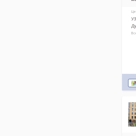
Це
УЗ
Ду
Вс