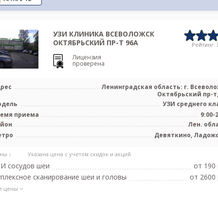
УЗИ КЛИНИКА ВСЕВОЛОЖСК
ОКТЯБРЬСКИЙ ПР-Т 96А
Рейтинг: 3
Лицензия
проверена
рес
Ленинградская область: г. Всеволо
Октябрьский пр-т,
одель
УЗИ среднего кл
емя приема
9:00-
айон
Лен. обл
етро
Девяткино, Ладож
ны ↓
Указана цена с учетом скидок и акций
И сосудов шеи
от 190 
плексное сканирование шеи и головы
от 2600 
е цены