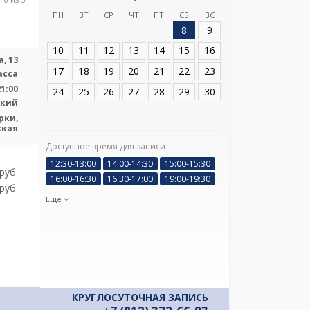
ПН
ВТ
СР
ЧТ
ПТ
СБ
ВС
8
9
Адрес:
Санкт-Пет
13
10
11
12
13
14
15
16
, 13
17
18
19
20
21
22
23
асса
21:00
24
25
26
27
28
29
30
ский
рки,
ская
Доступное время для записи
Я подтверж
ознакомлен и 
12:30-13:00
14:00-14:30
15:00-15:30
pуб.
Политикой ко
16:00-16:30
16:30-17:00
19:00-19:30
и даю соглас
pуб.
своих персон
Еще
КРУГЛОСУТОЧНАЯ ЗАПИСЬ