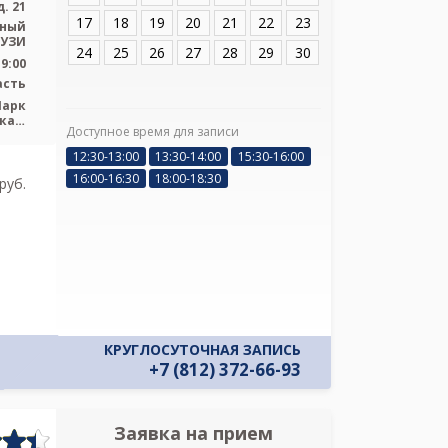
. 21
17
18
19
20
21
22
23
ьный
 УЗИ
24
25
26
27
28
29
30
19:00
асть
Парк
кая,
Доступное время для записи
Я подтверж
лавы
ознакомлен и 
12:30-13:00
13:30-14:00
15:30-16:00
Политикой ко
16:00-16:30
18:00-18:30
pуб.
и даю соглас
своих персон
КРУГЛОСУТОЧНАЯ ЗАПИСЬ
+7 (812) 372-66-93
Заявка на прием
Запись