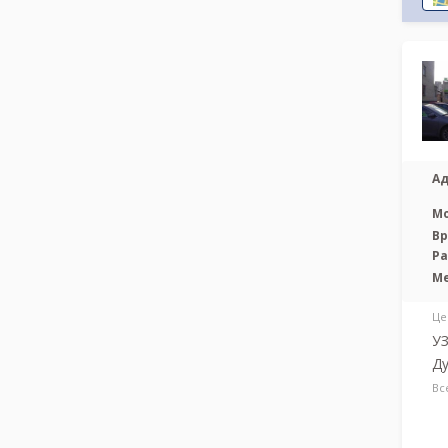
Ад
М
Вр
Р
М
Це
УЗ
Ду
Вс