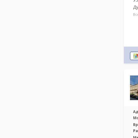
Ду
Вс
Ад
М
Вр
Р
М