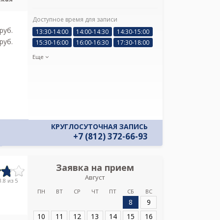
Я подтверж
Доступное время для записи
ознакомлен и 
pуб.
Политикой ко
13:30-14:00
14:00-14:30
14:30-15:00
и даю соглас
pуб.
15:30-16:00
16:00-16:30
17:30-18:00
своих персон
Еще
КРУГЛОСУТОЧНАЯ ЗАПИСЬ
+7 (812) 372-66-93
Заявка на прием
Запись
Август
Городская боль
.8 из 5
ПН
ВТ
СР
ЧТ
ПТ
СБ
ВС
8
9
Адрес:
Санкт-Пет
21
10
11
12
13
14
15
16