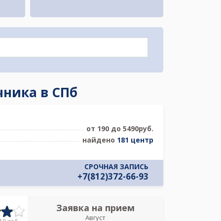
чника в СПб
от 190 до 5490руб.
найдено
181 центр
СРОЧНАЯ ЗАПИСЬ
+7(812)372-66-93
Заявка на прием
Запись
Август
УЗИ клиник
.0 из 5