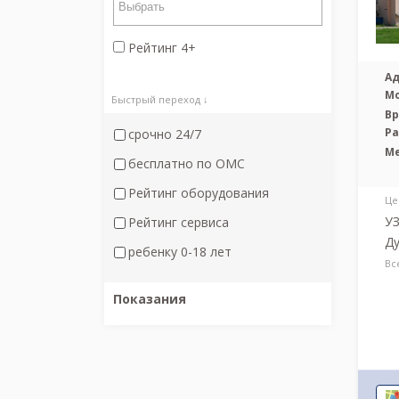
Рейтинг 4+
Ад
М
Быстрый переход ↓
Вр
Р
срочно 24/7
М
бесплатно по ОМС
Рейтинг оборудования
Це
УЗ
Рейтинг сервиса
Ду
ребенку 0-18 лет
Вс
Показания