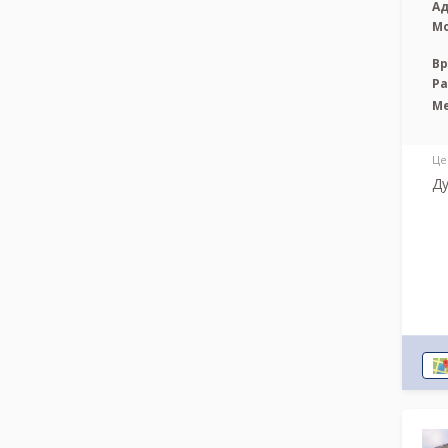
Ад
М
Вр
Р
М
Це
Ду