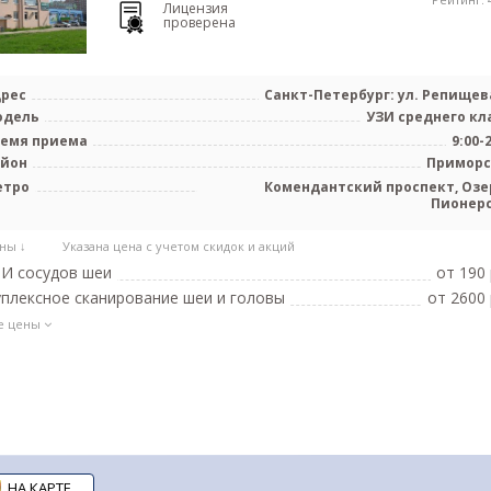
Лицензия
проверена
рес
Санкт-Петербург: ул. Репищева
одель
УЗИ среднего кл
емя приема
9:00-
айон
Примор
етро
Комендантский проспект, Озе
Пионер
ны ↓
Указана цена с учетом скидок и акций
И сосудов шеи
от 190 
плексное сканирование шеи и головы
от 2600 
е цены
НА КАРТЕ