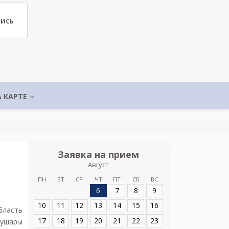
ПИСЬ
А КАРТЕ
Заявка на прием
Запис
Август
УЗИ клиника п
Шко
ПН
ВТ
СР
ЧТ
ПТ
СБ
ВС
6
7
8
9
Адрес:
Санкт-Пет
Металлострой, ул
10
11
12
13
14
15
16
бласть
17
18
19
20
21
22
23
Шушары