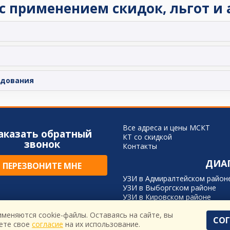
 с применением скидок, льгот и
едования
Все адреса и цены МСКТ
аказать обратный
КТ со скидкой
звонок
Контакты
ДИА
ПЕРЕЗВОНИТЕ МНЕ
УЗИ в Адмиралтейском район
УЗИ в Выборгском районе
УЗИ в Кировском районе
УЗИ в Красногвардейском ра
именяются cookie-файлы. Оставаясь на сайте, вы
УЗИ в Кронштадтском районе
СО
ете свое
согласие
на их использование.
УЗИ в Ленинградской области