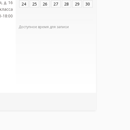
, д. 16
24
25
26
27
28
29
30
класса
0-18:00
Доступное время для записи
Я подтверж
ознакомлен и 
Политикой ко
и даю соглас
своих персон