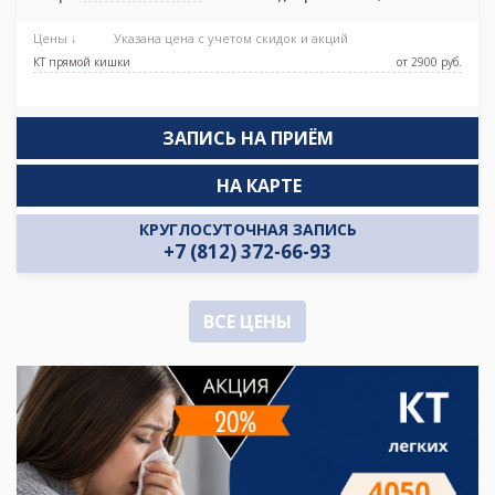
Звенигородская, Пушкинская,
Садовая, Спасская, Технологический
Цены ↓
Указана цена с учетом скидок и акций
институт, Фрунзенская
КТ прямой кишки
от 2900 pуб.
ЗАПИСЬ НА ПРИЁМ
НА КАРТЕ
КРУГЛОСУТОЧНАЯ ЗАПИСЬ
+7 (812) 372-66-93
ВСЕ ЦЕНЫ