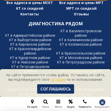
Все адреса и цены МСКТ
Все адреса и цены МРТ
КТ со скидкой
МРТ со скидкой
Контакты
Отзывы
ДИАГНОСТИКА РЯДОМ
КТ в Василеостровском
КТ в Адмиралтейском районе
районе
КТ в Выборгском районе
КТ в Калининском районе
КТ в Кировском районе
КТ в Колпинском районе
КТ в Красногвардейском
районе
КТ в Красносельском районе
КТ в Курортном районе
КТ в Московском районе
КТ в Невском районе
КТ в Петроградском районе
КТ в Петродворцовом
районе
КТ в Приморском районе
На сайте применяются cookie-файлы. Оставаясь на сайте,
КТ в Пушкинском районе
КТ в Фрунзенском районе
вы подтверждаете свое
согласие
на их использование.
КТ в Центральном районе
СОГЛАШАЮСЬ
ИМЕЮТСЯ ПРОТИВОПОКАЗАНИЯ, НЕОБХОДИМА
КОНСУЛЬТАЦИЯ СПЕЦИАЛИСТА. 16+
На карте
Поиск
Меню
Акции
Позвонить
Консультант