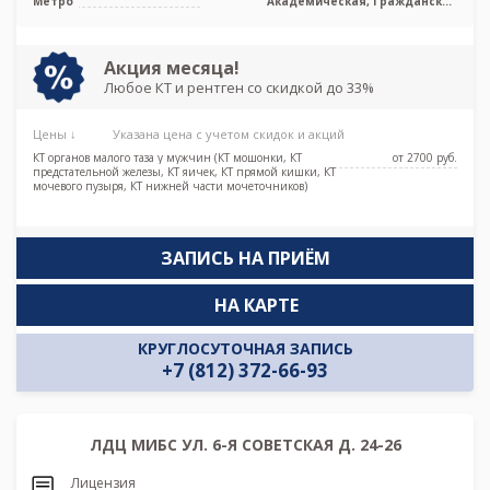
Метро
Академическая, Гражданский
проспект, Девяткино, Озерки, Парнас,
Проспект Просвещения, Удельная
Акция месяца!
Любое КТ и рентген со скидкой до 33%
Цены ↓
Указана цена с учетом скидок и акций
КТ органов малого таза у мужчин (КТ мошонки, КТ
от 2700 pуб.
предстательной железы, КТ яичек, КТ прямой кишки, КТ
мочевого пузыря, КТ нижней части мочеточников)
ЗАПИСЬ НА ПРИЁМ
НА КАРТЕ
КРУГЛОСУТОЧНАЯ ЗАПИСЬ
+7 (812) 372-66-93
ЛДЦ МИБС УЛ. 6-Я СОВЕТСКАЯ Д. 24-26
Лицензия