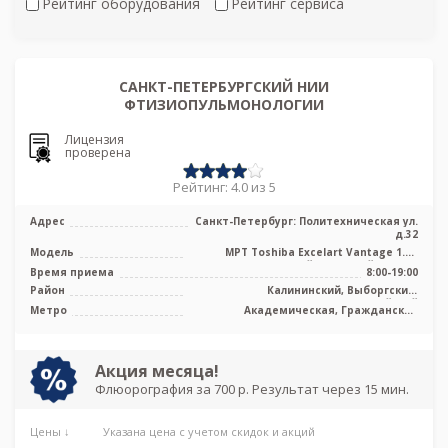
Рейтинг оборудования
Рейтинг сервиса
САНКТ-ПЕТЕРБУРГСКИЙ НИИ
ФТИЗИОПУЛЬМОНОЛОГИИ
Лицензия
проверена
Рейтинг: 4.0 из 5
Адрес
Санкт-Петербург: Политехническая ул.
д.32
Модель
МРТ Toshiba Excelart Vantage 1.5T
высокопольный закрытый тип, КТ
Время приема
8:00-19:00
Toshi ...
Район
Калининский, Выборгский,
Красногвардейский
Метро
Академическая, Гражданский
проспект, Лесная, Озерки, Площадь
Мужества, Политехническая, Удельная
Акция месяца!
Флюорография за 700 р. Результат через 15 мин.
Цены ↓
Указана цена с учетом скидок и акций