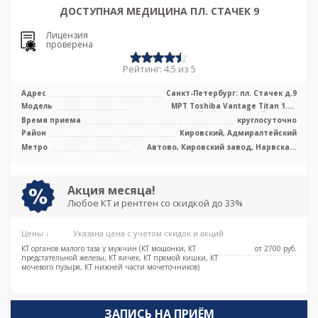
ДОСТУПНАЯ МЕДИЦИНА ПЛ. СТАЧЕК 9
Лицензия
проверена
Рейтинг: 4.5 из 5
Адрес
Санкт-Петербург: пл. Стачек д.9
Модель
МРТ Toshiba Vantage Titan 1.5T
высокопольный полуоткрытый тип, КТ
Время приема
круглосуточно
Tosh ...
Район
Кировский, Адмиралтейский
Метро
Автово, Кировский завод, Нарвская,
Путиловская, Юго-Западная, Броневая
Акция месяца!
Любое КТ и рентген со скидкой до 33%
Цены ↓
Указана цена с учетом скидок и акций
КТ органов малого таза у мужчин (КТ мошонки, КТ
от 2700 pуб.
предстательной железы, КТ яичек, КТ прямой кишки, КТ
мочевого пузыря, КТ нижней части мочеточников)
ЗАПИСЬ НА ПРИЁМ