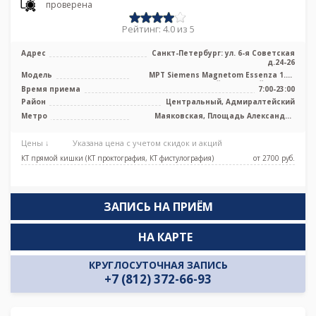
проверена
Рейтинг: 4.0 из 5
Адрес
Санкт-Петербург: ул. 6-я Советская
д.24-26
Модель
МРТ Siemens Magnetom Essenza 1.5T
высокопольный закрытый тип, КТ
Время приема
7:00-23:00
Sieme ...
Район
Центральный, Адмиралтейский
Метро
Маяковская, Площадь Александра
Невского, Площадь Восстания,
Чернышевская, Боровая, Каретная
Цены ↓
Указана цена с учетом скидок и акций
КТ прямой кишки (КТ проктография, КТ фистулография)
от 2700 pуб.
ЗАПИСЬ НА ПРИЁМ
НА КАРТЕ
КРУГЛОСУТОЧНАЯ ЗАПИСЬ
+7 (812) 372-66-93