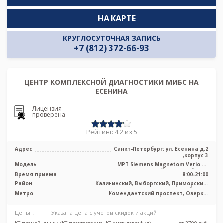
НА КАРТЕ
КРУГЛОСУТОЧНАЯ ЗАПИСЬ
+7 (812) 372-66-93
ЦЕНТР КОМПЛЕКСНОЙ ДИАГНОСТИКИ МИБС НА
ЕСЕНИНА
Лицензия
проверена
Рейтинг: 4.2 из 5
Адрес
Санкт-Петербург: ул. Есенина д.2
,корпус 3
Модель
МРТ Siemens Magnetom Verio 3T
сверхвысокопольный закрытый тип,
Время приема
8:00-21:00
КТ Siem ...
Район
Калининский, Выборгский, Приморский,
Лен. область
Метро
Комендантский проспект, Озерки,
Пионерская, Удельная
Цены ↓
Указана цена с учетом скидок и акций
КТ прямой кишки (КТ проктография, КТ фистулография)
от 2700 pуб.