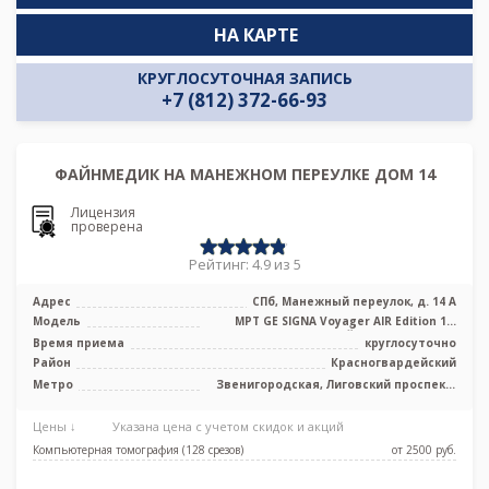
НА КАРТЕ
КРУГЛОСУТОЧНАЯ ЗАПИСЬ
+7 (812) 372-66-93
ФАЙНМЕДИК НА МАНЕЖНОМ ПЕРЕУЛКЕ ДОМ 14
Лицензия
проверена
Рейтинг: 4.9 из 5
Адрес
СПб, Манежный переулок, д. 14 А
Модель
МРТ GE SIGNA Voyager AIR Edition 1.5
Тесла полуоткрытый, КТ GE Revolut ...
Время приема
круглосуточно
Район
Красногвардейский
Метро
Звенигородская, Лиговский проспект,
Маяковская, Площадь Александра
Невского, Площадь Восстания,
Цены ↓
Указана цена с учетом скидок и акций
Площадь Ленина, Чернышевская
Компьютерная томография (128 срезов)
от 2500 pуб.