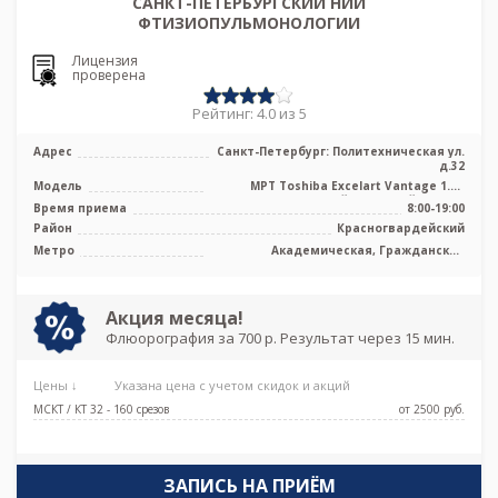
САНКТ-ПЕТЕРБУРГСКИЙ НИИ
ФТИЗИОПУЛЬМОНОЛОГИИ
Лицензия
проверена
Рейтинг: 4.0 из 5
Адрес
Санкт-Петербург: Политехническая ул.
д.32
Модель
МРТ Toshiba Excelart Vantage 1.5T
высокопольный закрытый тип, КТ
Время приема
8:00-19:00
Toshi ...
Район
Красногвардейский
Метро
Академическая, Гражданский
проспект, Лесная, Озерки, Площадь
Мужества, Политехническая, Удельная
Акция месяца!
Флюорография за 700 р. Результат через 15 мин.
Цены ↓
Указана цена с учетом скидок и акций
МСКТ / КТ 32 - 160 срезов
от 2500 pуб.
ЗАПИСЬ НА ПРИЁМ