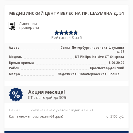
МЕДИЦИНСКИЙ ЦЕНТР ВЕЛЕС НА ПР. ШАУМЯНА Д. 51
Лицензия
проверена
Рейтинг: 4.8 из 5
Адрес
Санкт-Петербург: проспект Шаумяна
д. 51
Модель
КТ Philips Incisive CT 64 среза
Время приема
8:00-20:00
Район
Красногвардейский
Метро
Ладожская, Новочеркасская, Площадь
Александра Невского, Проспект
Большевиков, Улица Дыбенко
Акция месяца!
КТ с выгодой до 30%
Цены ↓
Указана цена с учетом скидок и акций
Компьютерная томография (64 среза)
от 3100 pуб.