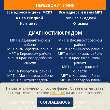
ПЕРЕЗВОНИТЕ МНЕ
Все адреса и цены МСКТ
Все адреса и цены МРТ
КТ со скидкой
МРТ со скидкой
Контакты
Отзывы
ДИАГНОСТИКА РЯДОМ
МРТ в Адмиралтейском
МРТ в Василеостровском
районе
районе
МРТ в Выборгском районе
МРТ в Калининском районе
МРТ в Кировском районе
МРТ в Колпинском районе
МРТ в Красногвардейском
МРТ в Красносельском
районе
районе
МРТ в Ленинградской
МРТ в Курортном районе
области
МРТ в Московском районе
МРТ в Невском районе
МРТ в Петроградском
МРТ в Петродворцовом
районе
районе
На сайте применяются cookie-файлы. Оставаясь на сайте,
МРТ в Приморском районе
МРТ в Пушкинском районе
вы подтверждаете свое
согласие
на их использование.
МРТ в Фрунзенском районе
МРТ в Центральном районе
СОГЛАШАЮСЬ
ИМЕЮТСЯ ПРОТИВОПОКАЗАНИЯ, НЕОБХОДИМА
КОНСУЛЬТАЦИЯ СПЕЦИАЛИСТА. 16+