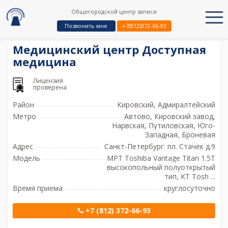
Общегородской центр записи
Позвонить мне
+7(812)372-66-93
Медицинский центр Доступная
медицина
Лицензия
проверена
Район
Кировский, Адмиралтейский
Метро
Автово, Кировский завод,
Нарвская, Путиловская, Юго-
Западная, Броневая
Адрес
Санкт-Петербург: пл. Стачек д.9
Модель
МРТ Toshiba Vantage Titan 1.5T
высокопольный полуоткрытый
тип, КТ Tosh ...
Время приема
круглосуточно
+7 (812) 372-66-93