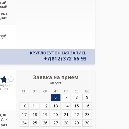
кий,
овый
пект
дная
pуб.
КРУГЛОСУТОЧНАЯ ЗАПИСЬ
+7(812) 372-66-93
Заявка на прием
Запись
Август
ГБУЗ ЛО Лу
родный
больница на Ле
.8 из 5
ПН
ВТ
СР
ЧТ
ПТ
СБ
ВС
6
7
8
9
Адрес:
Ленинград
10
11
12
13
14
15
16
ш. Ленинградское
17
18
19
20
21
22
23
, ш.
д. 7
24
25
26
27
28
29
30
арат