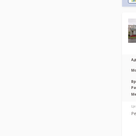
Ад
М
Вр
Р
М
Це
Ре