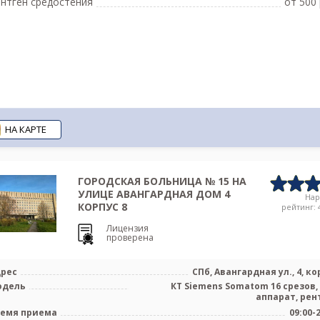
нтген средостения
от 500 
НА КАРТЕ
ГОРОДСКАЯ БОЛЬНИЦА № 15 НА
УЛИЦЕ АВАНГАРДНАЯ ДОМ 4
На
КОРПУС 8
рейтинг: 4
Лицензия
проверена
рес
СПб, Авангардная ул., 4, ко
одель
КТ Siemens Somatom 16 срезов,
аппарат, рен
емя приема
09:00-