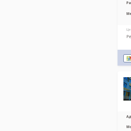
Р
М
Це
Ре
Ад
М