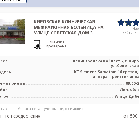
КИРОВСКАЯ КЛИНИЧЕСКАЯ
МЕЖРАЙОННАЯ БОЛЬНИЦА НА
На
УЛИЦЕ СОВЕТСКАЯ ДОМ 3
рейтинг: 3
Лицензия
проверена
рес
Ленинградская область, г. Киро
ул.Советская,
одель
КТ Siemens Somatom 16 срезов,
аппарат, рентген апп
емя приема
09:00-
айон
Лен. обл
етро
Улица Дыб
ны ↓
Указана цена с учетом скидок и акций
нтген средостения
от 500 