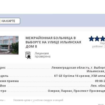
НА КАРТЕ
МЕЖРАЙОННАЯ БОЛЬНИЦА В
ВЫБОРГЕ НА УЛИЦЕ ИЛЬИНСКАЯ
На
ДОМ 8
рейтинг: 3
Лицензия
проверена
рес
Ленинградская область, г. Выборг,
Ильинская, 
одель
КТ GE Optima 16 срезов, УЗИ апп
емя приема
09:00-
айон
Лен. обл
етро
Озерки, Парнас, Проспект Просвещ
ны ↓
Указана цена с учетом скидок и акций