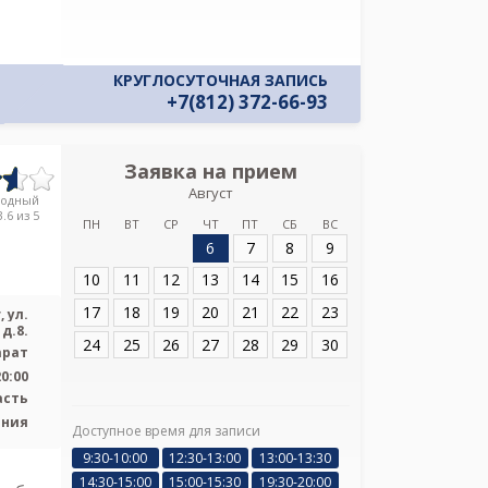
КРУГЛОСУТОЧНАЯ ЗАПИСЬ
+7(812) 372-66-93
Заявка на прием
Запись
Август
Межрайонная б
родный
улице И
.6 из 5
ПН
ВТ
СР
ЧТ
ПТ
СБ
ВС
6
7
8
9
Адрес:
Ленинград
Выборг, ул. Ильин
10
11
12
13
14
15
16
17
18
19
20
21
22
23
 ул.
д.8.
24
25
26
27
28
29
30
арат
20:00
асть
ения
Доступное время для записи
Я подтверж
9:30-10:00
12:30-13:00
13:00-13:30
ознакомлен и 
14:30-15:00
15:00-15:30
19:30-20:00
Политикой ко