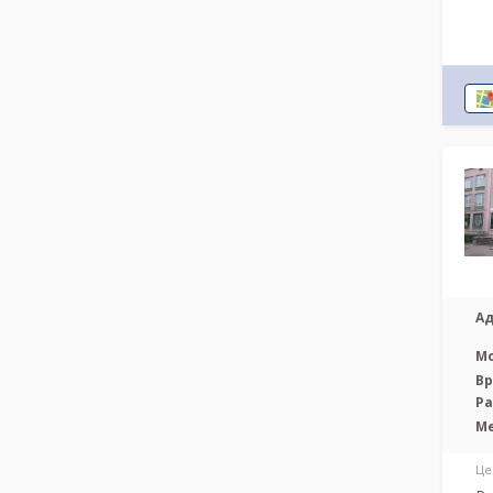
Ад
М
Вр
Р
М
Це