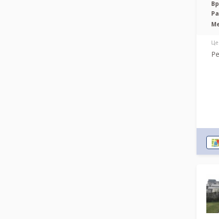
Вр
Р
М
Це
Ре