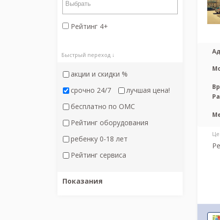
Рейтинг 4+
Ад
Быстрый переход ↓
М
акции и скидки %
Вр
срочно 24/7
лучшая цена!
Р
бесплатно по ОМС
М
Рейтинг оборудования
Це
ребенку 0-18 лет
Ре
Рейтинг сервиса
Показания