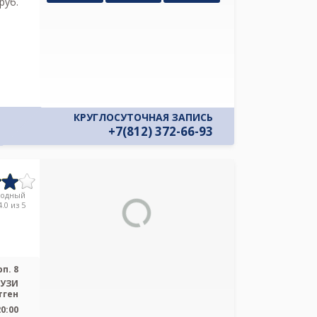
pуб.
и даю соглас
своих персон
КРУГЛОСУТОЧНАЯ ЗАПИСЬ
+7(812) 372-66-93
родный
.0 из 5
рп. 8
 УЗИ
тген
20:00