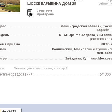
ШОССЕ БАРЫБИНА ДОМ 29
рейтинг: 4
Лицензия
проверена
рес
Ленинградская область, Тосно
Барыбина
одель
КТ GE Optima 32 среза, УЗИ аппа
рентген апп
емя приема
08:00-
айон
Колпинский, Московский, Пушкинс
Лен. обл
етро
Звёздная, Купчино, Москов
ны ↓
Указана цена с учетом скидок и акций
нтген средостения
от 300 
НА КАРТЕ