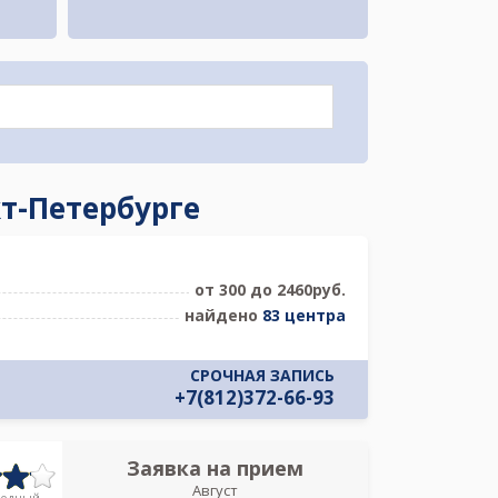
кт-Петербурге
от 300 до 2460руб.
найдено
83 центра
СРОЧНАЯ ЗАПИСЬ
+7(812)372-66-93
Заявка на прием
Запись
Август
Тосненская кл
родный