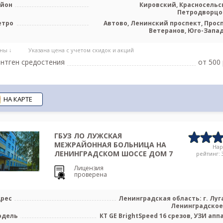
айон
Кировский, Красносельс
Петродворц
етро
Автово, Ленинский проспект, Прос
Ветеранов, Юго-Запа
ны ↓
Указана цена с учетом скидок и акций
нтген средостения
от 500 
НА КАРТЕ
ГБУЗ ЛО ЛУЖСКАЯ
МЕЖРАЙОННАЯ БОЛЬНИЦА НА
На
ЛЕНИНГРАДСКОМ ШОССЕ ДОМ 7
рейтинг: 3
Лицензия
проверена
рес
Ленинградская область: г. Луга
Ленинградское 
одель
КТ GE BrightSpeed 16 срезов, УЗИ апп