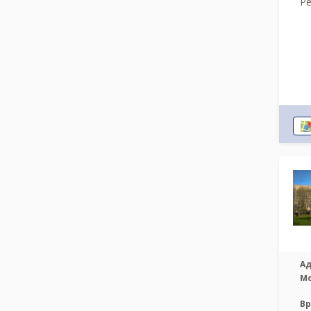
Ре
Ад
М
Вр