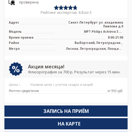
проверена
Рейтинг экспертов: 4.8 из 5
Адрес
Санкт-Петербург: ул. академика
Павлова д.9
Модель
МРТ Philips Achieva 3.0T
высокопольный закрытый тип, ПЭТ КТ
Время приема
8:00-21:00
Philips Ge ...
Район
Выборгский, Петроградский,
Приморский
Метро
Лесная, Петроградская, Площадь
Ленина, Чёрная речка, Чкаловская,
Новокрестовская (Зенит)
Акция месяца!
Флюорография за 700 р. Результат через 15 мин.
Цены ↓
Указана цена с учетом скидок и акций
Рентген средостения
от 950 pуб.
ЗАПИСЬ НА ПРИЁМ
НА КАРТЕ