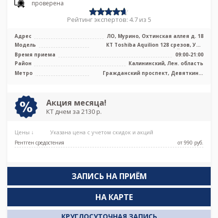
проверена
Рейтинг экспертов: 4.7 из 5
Адрес
ЛО, Мурино, Охтинская аллея д. 18
Модель
КТ Toshiba Aquilion 128 срезов, УЗИ
экспертного класса, Цифровой рентг ...
Время приема
09:00-21:00
Район
Калининский, Лен. область
Метро
Гражданский проспект, Девяткино,
Парнас
Акция месяца!
КТ днем за 2130 р.
Цены ↓
Указана цена с учетом скидок и акций
Рентген средостения
от 990 pуб.
ЗАПИСЬ НА ПРИЁМ
НА КАРТЕ
КРУГЛОСУТОЧНАЯ ЗАПИСЬ