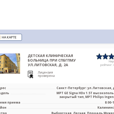
НА КАРТЕ
ДЕТСКАЯ КЛИНИЧЕСКАЯ
БОЛЬНИЦА ПРИ СПБГПМУ
На
УЛ.ЛИТОВСКАЯ, Д. 2А
рейтинг: 4
Лицензия
проверена
рес
Санкт-Петербург: ул.Литовская, д
одель
МРТ GЕ Signa HDx 1.5Т высокопол
емя приема
8:00-
айон
Калинин
етро
Выборгская, Лесная, Площадь Муже