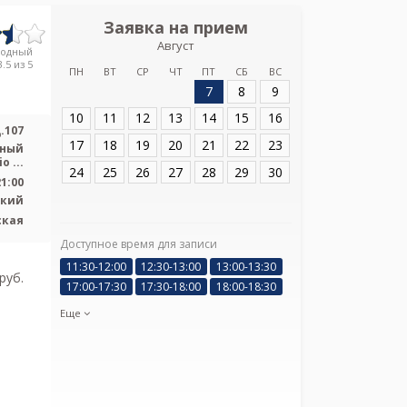
Заявка на прием
Запись
Август
Медиус, г.
родный
Социали
.5 из 5
ПН
ВТ
СР
ЧТ
ПТ
СБ
ВС
7
8
9
Адрес:
Всеволожс
Социалистическа
10
11
12
13
14
15
16
.107
17
18
19
20
21
22
23
ьный
 ...
24
25
26
27
28
29
30
21:00
ский
ская
Доступное время для записи
Я подтверж
11:30-12:00
12:30-13:00
13:00-13:30
ознакомлен и 
pуб.
17:00-17:30
17:30-18:00
18:00-18:30
Политикой ко
и даю соглас
Еще
своих персон