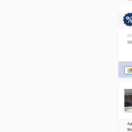
Це
МР
Ад
М