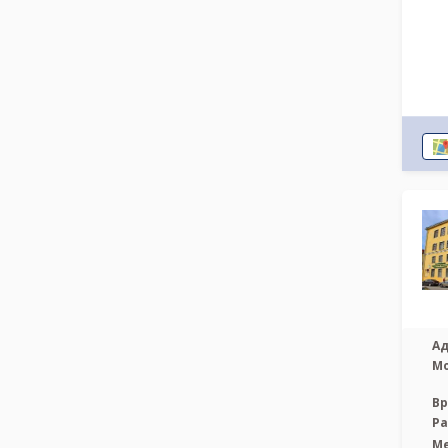
Ад
М
Вр
Р
М