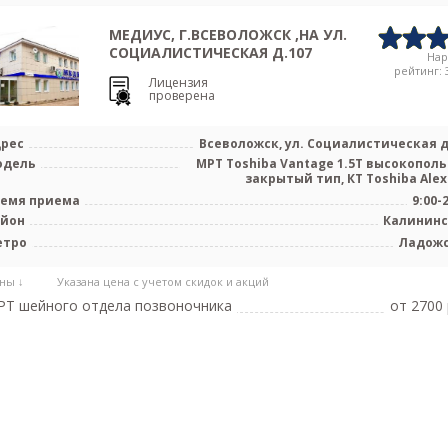
МЕДИУС, Г.ВСЕВОЛОЖСК ,НА УЛ.
СОЦИАЛИСТИЧЕСКАЯ Д.107
На
рейтинг: 3
Лицензия
проверена
рес
Всеволожск, ул. Социалистическая д
одель
МРТ Toshiba Vantage 1.5T высокопол
закрытый тип, КТ Toshiba Alexio
емя приема
9:00-
айон
Калинин
етро
Ладож
ны ↓
Указана цена с учетом скидок и акций
Т шейного отдела позвоночника
от 2700 