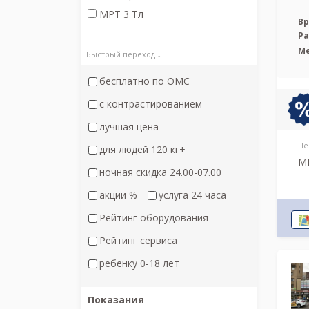
МРТ 3 Тл
Вр
Р
М
Быстрый переход ↓
бесплатно по ОМС
с контрастированием
лучшая цена
Це
для людей 120 кг+
МР
ночная скидка 24.00-07.00
акции %
услуга 24 часа
Рейтинг оборудования
Рейтинг сервиса
ребенку 0-18 лет
Показания