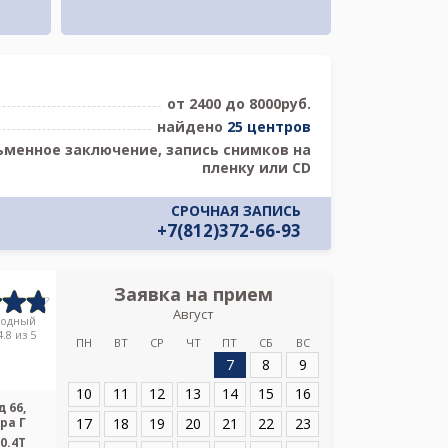
от 2400 до 8000руб.
найдено
25 центров
ьменное заключение, запись снимков на
пленку или CD
СРОЧНАЯ ЗАПИСЬ
+7(812)372-66-93
Заявка на прием
Запись
Август
Медицинс
родный
.8 из 5
ПН
ВТ
СР
ЧТ
ПТ
СБ
ВС
7
8
9
Адрес:
Санкт-Пет
66, литера Г
10
11
12
13
14
15
16
 66,
17
18
19
20
21
22
23
ра Г
0.4T