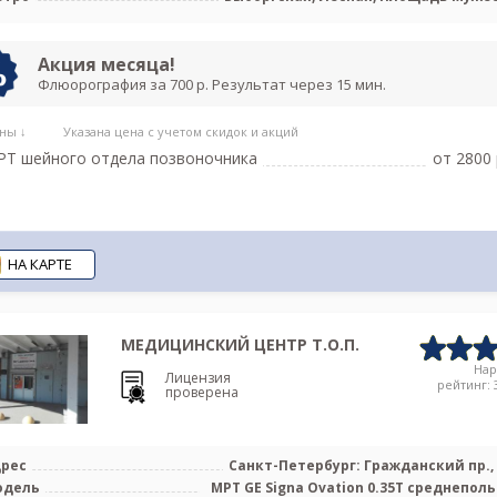
Акция месяца!
Флюорография за 700 р. Результат через 15 мин.
ны ↓
Указана цена с учетом скидок и акций
Т шейного отдела позвоночника
от 2800 
НА КАРТЕ
МЕДИЦИНСКИЙ ЦЕНТР Т.О.П.
На
Лицензия
рейтинг: 3
проверена
рес
Санкт-Петербург: Гражданский пр., 
одель
МРТ GЕ Signa Ovation 0.35T среднепол