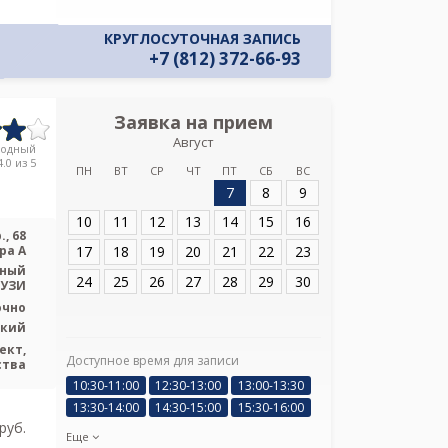
КРУГЛОСУТОЧНАЯ ЗАПИСЬ
+7 (812) 372-66-93
Заявка на прием
Запись
Август
МЦ Мастерска
родный
.0 из 5
ПН
ВТ
СР
ЧТ
ПТ
СБ
ВС
7
8
9
Адрес:
Санкт-Пе
пр., 68 литера А
10
11
12
13
14
15
16
, 68
17
18
19
20
21
22
23
ра А
ьный
24
25
26
27
28
29
30
 УЗИ
очно
ский
ект,
Доступное время для записи
Я подтверж
ства
ознакомлен и 
10:30-11:00
12:30-13:00
13:00-13:30
Политикой ко
13:30-14:00
14:30-15:00
15:30-16:00
и даю соглас
pуб.
своих персон
Еще