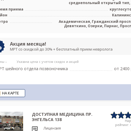
среднепольный открытый тип,
Sam
емя приема
круглосут
айон
Калинин
етро
Академическая, Гражданский просп
Девяткино, Озерки, Парнас, Прос
Просвещ
Акция месяца!
МРТ со скидкой до 30% + бесплатный прием невролога
ны ↓
Указана цена с учетом скидок и акций
Т шейного отдела позвоночника
от 2400 
НА КАРТЕ
ДОСТУПНАЯ МЕДИЦИНА ПР.
ЭНГЕЛЬСА 138
На
рейтинг: 4
Лицензия