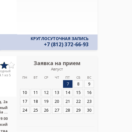
КРУГЛОСУТОЧНАЯ ЗАПИСЬ
+7 (812) 372-66-93
Заявка на прием
Запись
Август
Детская клин
родный
СПбГПМУ ул
.1 из 5
ПН
ВТ
СР
ЧТ
ПТ
СБ
ВС
7
8
9
Адрес:
Санкт-Пет
2а
10
11
12
13
14
15
16
17
18
19
20
21
22
23
. 2а
ьный
24
25
26
27
28
29
30
закрытый тип, МРТ Philips Ingenia ...
19:00
ский
ства