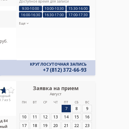
Доступное время для записи
Я подтверж
9:30-10:00
10:00-10:30
15:30-16:00
ознакомлен и 
16:00-16:30
16:30-17:00
17:00-17:30
Политикой ко
и даю соглас
Еще
своих персон
pуб.
КРУГЛОСУТОЧНАЯ ЗАПИСЬ
+7 (812) 372-66-93
Заявка на прием
Запись
Август
Медицинс
родный
.7 из 5
ПН
ВТ
СР
ЧТ
ПТ
СБ
ВС
7
8
9
Адрес:
Санкт-Пет
пр., д 84
10
11
12
13
14
15
16
д 84
17
18
19
20
21
22
23
ьный