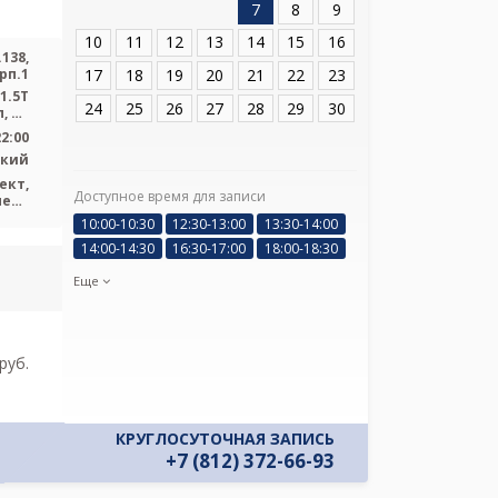
7
8
9
Адрес:
Санкт-Пет
д.138, корп.1
10
11
12
13
14
15
16
138,
17
18
19
20
21
22
23
рп.1
1.5T
24
25
26
27
28
29
30
, КТ
h ...
22:00
ский
ект,
Доступное время для записи
Я подтверж
пект
ознакомлен и 
ьная
10:00-10:30
12:30-13:00
13:30-14:00
Политикой ко
14:00-14:30
16:30-17:00
18:00-18:30
и даю соглас
своих персон
Еще
pуб.
КРУГЛОСУТОЧНАЯ ЗАПИСЬ
+7 (812) 372-66-93