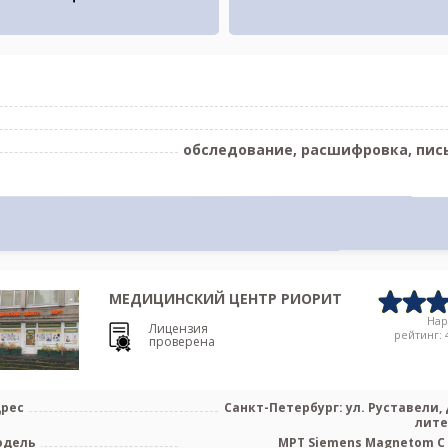
обследование, расшифровка, пис
МЕДИЦИНСКИЙ ЦЕНТР РИОРИТ
На
Лицензия
рейтинг: 4
проверена
рес
Санкт-Петербург: ул. Руставели, д
лите
одель
МРТ Siemens Magnetom C 