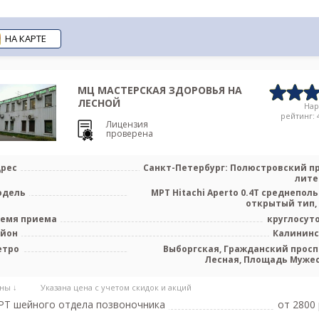
НА КАРТЕ
МЦ МАСТЕРСКАЯ ЗДОРОВЬЯ НА
ЛЕСНОЙ
На
рейтинг: 4
Лицензия
проверена
рес
Санкт-Петербург: Полюстровский пр.
лите
одель
МРТ Hitachi Aperto 0.4T среднепол
открытый тип,
емя приема
круглосут
айон
Калинин
етро
Выборгская, Гражданский просп
Лесная, Площадь Муже
ны ↓
Указана цена с учетом скидок и акций
Т шейного отдела позвоночника
от 2800 