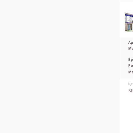
Ад
М
Вр
Р
М
Це
МР