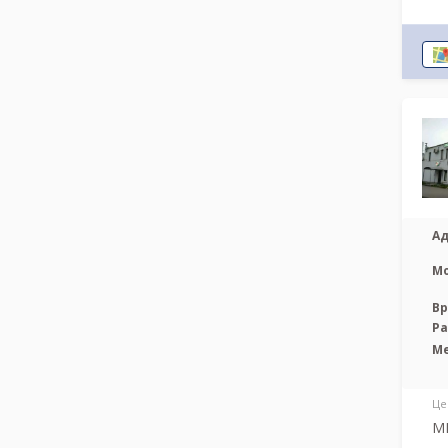
Ад
М
Вр
Р
М
Це
МР