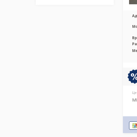
Ад
М
Вр
Р
М
Це
МР