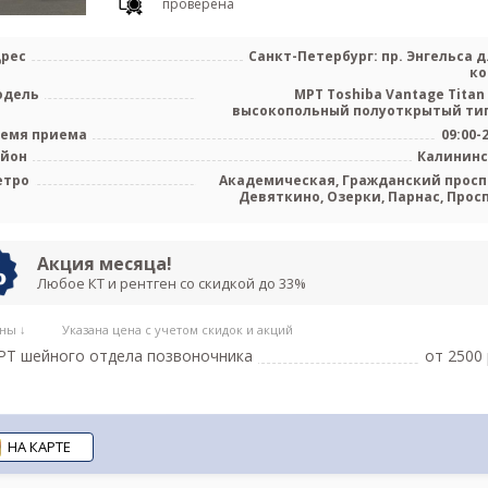
проверена
рес
Санкт-Петербург: пр. Энгельса д.
ко
одель
МРТ Toshiba Vantage Titan 
высокопольный полуоткрытый тип
Tos
емя приема
09:00-
айон
Калинин
етро
Академическая, Гражданский просп
Девяткино, Озерки, Парнас, Прос
Просвещения, Удел
Акция месяца!
Любое КТ и рентген со скидкой до 33%
ны ↓
Указана цена с учетом скидок и акций
Т шейного отдела позвоночника
от 2500 
НА КАРТЕ