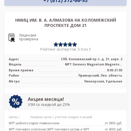
+7 (812) 372-66-93
НМИЦ ИМ. В. А. АЛМАЗОВА НА КОЛОМЯЖСКИЙ
ПРОСПЕКТЕ ДОМ 21
Лицензия
проверена
Рейтинг экспертов: 5.0 из 5
Адрес
СПб, Коломяжский пр-т, д. 21, корп. 2
Модель
МРТ Siemens Magnetom Magnetom
Espree 1.5 Тесла, КТ Philips Ingenuity E ...
Время приема
8:00-21:00
Район
Приморский, Лен. область
Метро
Пионерская, Удельная
Акция месяца!
УЗИ со скидкой до 25%
Цены ↓
Указана цена с учетом скидок и акций
МРТ шейного отдела позвоночника
от 3800 pуб.
МРТ плечевого сплетения (МРТ плечевого сустава и МРТ
от 4000 pуб.