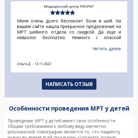
Медицинский центр РИОРИТ
Меня очень долго беспокоят боли в шей. На
вашем сайте нашла прекрасное предложение на
МРТ шейного отдела со скидкой. Да еще и
невролог бесплатно. Немного с опаской
отнесла к такой щедрости, но как потом
оказалась напрасно. Врач Бабинцева -
Читать далее
прекрасный специалист, принимает в клинике на
Руставели. Советую к ней сходить каждому!
Ольга Д.
-
13.11.2022
НАПИСАТЬ ОТЗЫВ
Особенности проведения МРТ у детей
Проведение МРТ у детей имеет свои особенности.
Общим требованием к любому виду магнитно-
резонансной томографии является то, что пациенту
нужно во время всей процедуры сохранять полную