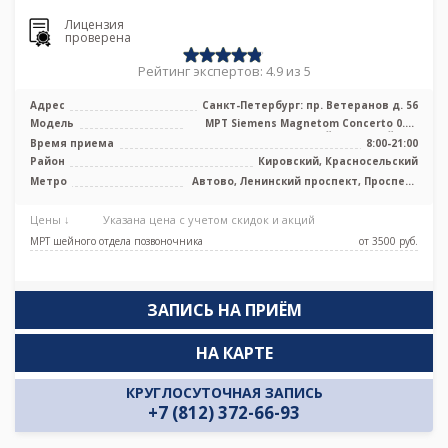
Лицензия
проверена
Рейтинг экспертов: 4.9 из 5
Адрес
Санкт-Петербург: пр. Ветеранов д. 56
Модель
МРТ Siemens Magnetom Concerto 0.2T
низкопольный открытый тип
Время приема
8:00-21:00
Район
Кировский, Красносельский
Метро
Автово, Ленинский проспект, Проспект
Ветеранов, Юго-Западная
Цены ↓
Указана цена с учетом скидок и акций
МРТ шейного отдела позвоночника
от 3500 pуб.
ЗАПИСЬ НА ПРИЁМ
НА КАРТЕ
КРУГЛОСУТОЧНАЯ ЗАПИСЬ
+7 (812) 372-66-93