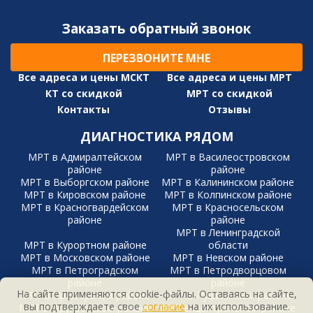
Заказать обратный звонок
ПЕРЕЗВОНИТЕ МНЕ
Все адреса и цены МСКТ
Все адреса и цены МРТ
КТ со скидкой
МРТ со скидкой
Контакты
Отзывы
ДИАГНОСТИКА РЯДОМ
МРТ в Адмиралтейском
МРТ в Василеостровском
районе
районе
МРТ в Выборгском районе
МРТ в Калининском районе
МРТ в Кировском районе
МРТ в Колпинском районе
МРТ в Красногвардейском
МРТ в Красносельском
районе
районе
МРТ в Ленинградской
МРТ в Курортном районе
области
МРТ в Московском районе
МРТ в Невском районе
МРТ в Петроградском
МРТ в Петродворцовом
районе
районе
На сайте применяются cookie-файлы. Оставаясь на сайте,
МРТ в Приморском районе
МРТ в Пушкинском районе
вы подтверждаете свое
согласие
на их использование.
МРТ в Фрунзенском районе
МРТ в Центральном районе