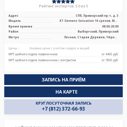
Рейтинг экспертов: 5.0 из 5
Адрес
СПб, Приморский пр-т, д. 3
Модель
КТ Siemens Sensation 16 срезов, МРТ
Siemens Magnetom Avanto 1.5 Тесла
Время приема
08:00-20:00
Район
Выборгский, Приморский
Метро
Лесная, Старая Деревня, Чёрная
речка
Цены ↓
Указана цена с учетом скидок и акций
МРТ шейного отдела позвоночника
от 4400 pуб.
МРТ шейного отдела позвоночника с контрастом
от 7800 pуб.
ЗАПИСЬ НА ПРИЁМ
НА КАРТЕ
КРУГЛОСУТОЧНАЯ ЗАПИСЬ
+7 (812) 372-66-93