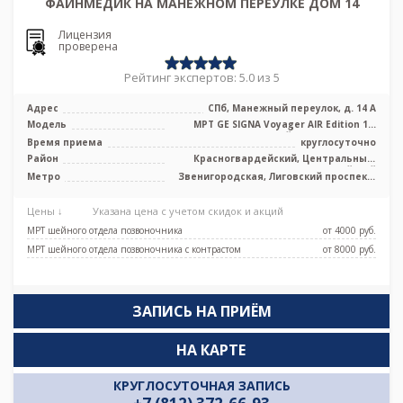
ФАЙНМЕДИК НА МАНЕЖНОМ ПЕРЕУЛКЕ ДОМ 14
Лицензия
проверена
Рейтинг экспертов: 5.0 из 5
Адрес
СПб, Манежный переулок, д. 14 А
Модель
МРТ GE SIGNA Voyager AIR Edition 1.5
Тесла полуоткрытый, КТ GE Revolut ...
Время приема
круглосуточно
Район
Красногвардейский, Центральный,
Адмиралтейский
Метро
Звенигородская, Лиговский проспект,
Маяковская, Площадь Александра
Невского, Площадь Восстания,
Цены ↓
Указана цена с учетом скидок и акций
Площадь Ленина, Чернышевская
МРТ шейного отдела позвоночника
от 4000 pуб.
МРТ шейного отдела позвоночника с контрастом
от 8000 pуб.
ЗАПИСЬ НА ПРИЁМ
НА КАРТЕ
КРУГЛОСУТОЧНАЯ ЗАПИСЬ