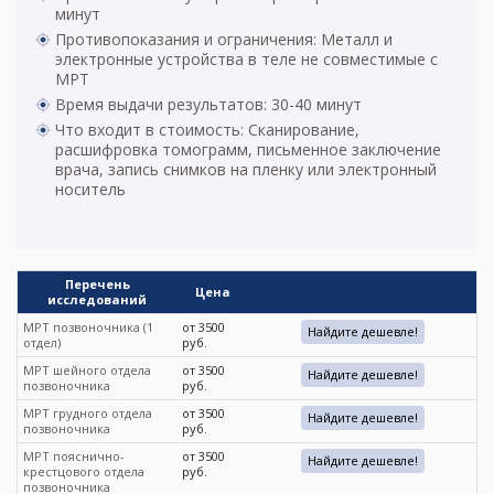
минут
Противопоказания и ограничения: Металл и
электронные устройства в теле не совместимые с
МРТ
Время выдачи результатов: 30-40 минут
Что входит в стоимость: Сканирование,
расшифровка томограмм, письменное заключение
врача, запись снимков на пленку или электронный
носитель
Перечень
Цена
исследований
МРТ позвоночника (1
от 3500
Найдите дешевле!
отдел)
руб.
МРТ шейного отдела
от 3500
Найдите дешевле!
позвоночника
руб.
МРТ грудного отдела
от 3500
Найдите дешевле!
позвоночника
руб.
МРТ пояснично-
от 3500
Найдите дешевле!
крестцового отдела
руб.
позвоночника