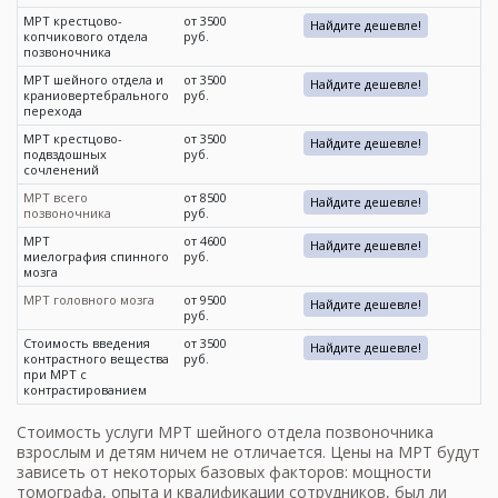
МРТ крестцово-
от 3500
Найдите дешевле!
копчикового отдела
руб.
позвоночника
МРТ шейного отдела и
от 3500
Найдите дешевле!
краниовертебрального
руб.
перехода
МРТ крестцово-
от 3500
Найдите дешевле!
подвздошных
руб.
сочленений
МРТ всего
от 8500
Найдите дешевле!
позвоночника
руб.
МРТ
от 4600
Найдите дешевле!
миелография спинного
руб.
мозга
МРТ головного мозга
от 9500
Найдите дешевле!
руб.
Стоимость введения
от 3500
Найдите дешевле!
контрастного вещества
руб.
при МРТ с
контрастированием
Стоимость услуги
МРТ шейного отдела
позвоночника
взрослым и детям ничем не отличается.
Цены на МРТ
будут
зависеть от некоторых базовых факторов: мощности
томографа, опыта и квалификации сотрудников, был ли