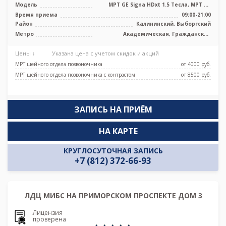
Модель
МРТ GE Signa HDxt 1.5 Тесла, МРТ GE
Optima MR 360 1.5 Тесла, KT GE Opt ...
Время приема
09:00-21:00
Район
Калининский, Выборгский
Метро
Академическая, Гражданский
проспект, Озерки, Площадь Мужества,
Проспект Просвещения
Цены ↓
Указана цена с учетом скидок и акций
МРТ шейного отдела позвоночника
от 4000 pуб.
МРТ шейного отдела позвоночника с контрастом
от 8500 pуб.
ЗАПИСЬ НА ПРИЁМ
НА КАРТЕ
КРУГЛОСУТОЧНАЯ ЗАПИСЬ
+7 (812) 372-66-93
ЛДЦ МИБС НА ПРИМОРСКОМ ПРОСПЕКТЕ ДОМ 3
Лицензия
проверена