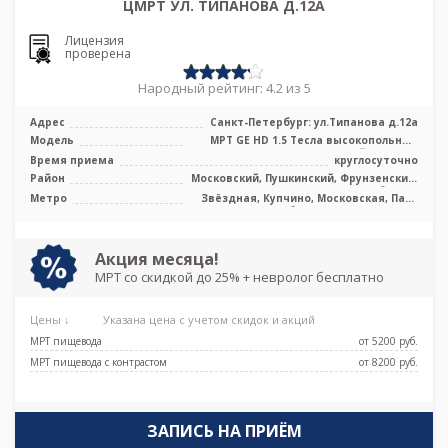
ЦМРТ УЛ. ТИПАНОВА Д.12А
Лицензия
проверена
Народный рейтинг: 4.2 из 5
Адрес
Санкт-Петербург: ул.Типанова д.12а
Модель
МРТ GE HD 1.5 Тесла высокопольный
закрытый тип, УЗИ
Время приема
круглосуточно
Район
Московский, Пушкинский, Фрунзенский,
Лен. область
Метро
Звёздная, Купчино, Московская, Парк
Победы, Проспект Славы
Акция месяца!
МРТ со скидкой до 25% + невролог бесплатно
Цены ↓
Указана цена с учетом скидок и акций
МРТ пищевода
от 5200 pуб.
МРТ пищевода с контрастом
от 8200 pуб.
ЗАПИСЬ НА ПРИЁМ