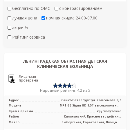
бесплатно по ОМС
с контрастированием
лучшая цена
ночная скидка 24.00-07.00
акции %
Рейтинг сервиса
ЛЕНИНГРАДСКАЯ ОБЛАСТНАЯ ДЕТСКАЯ
КЛИНИЧЕСКАЯ БОЛЬНИЦА
Лицензия
проверена
Народный рейтинг: 4.2 из 5
Адрес
Санкт-Петербург: ул. Комсомола д.6
Модель
МРТ GE Signa HD 1.5T высокопольный
закрытый тип, КТ GE Lightspeed 32 с ...
Время приема
круглосуточно
Район
Калининский, Красногвардейский,
Центральный
Метро
Выборгская, Горьковская, Площадь
Ленина, Чернышевская