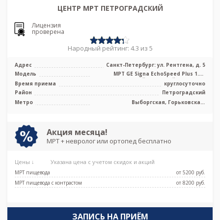
ЦЕНТР МРТ ПЕТРОГРАДСКИЙ
Лицензия
проверена
Народный рейтинг: 4.3 из 5
Адрес
Санкт-Петербург: ул. Рентгена, д. 5
Модель
МРТ GE Signa EchoSpeed Plus 1.5T
высокопольный закрытый тип, КТ GE
Время приема
круглосуточно
lig ...
Район
Петроградский
Метро
Выборгская, Горьковская,
Петроградская, Чёрная речка,
Чкаловская
Акция месяца!
МРТ + невролог или ортопед бесплатно
Цены ↓
Указана цена с учетом скидок и акций
МРТ пищевода
от 5200 pуб.
МРТ пищевода с контрастом
от 8200 pуб.
ЗАПИСЬ НА ПРИЁМ