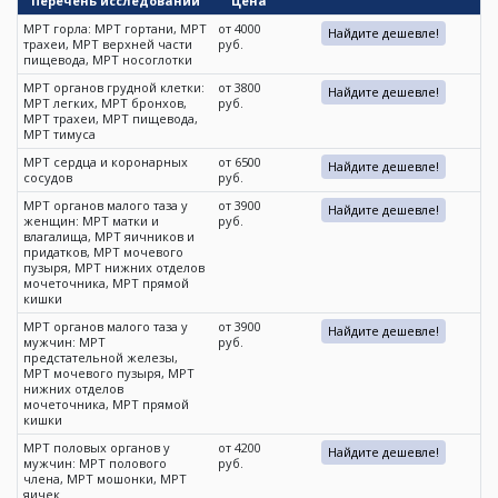
Перечень исследований
Цена
МРТ горла: МРТ гортани, МРТ
от 4000
Найдите дешевле!
трахеи, МРТ верхней части
руб.
пищевода, МРТ носоглотки
МРТ органов грудной клетки:
от 3800
Найдите дешевле!
МРТ легких, МРТ бронхов,
руб.
МРТ трахеи, МРТ пищевода,
МРТ тимуса
МРТ сердца и коронарных
от 6500
Найдите дешевле!
сосудов
руб.
МРТ органов малого таза у
от 3900
Найдите дешевле!
женщин: МРТ матки и
руб.
влагалища, МРТ яичников и
придатков, МРТ мочевого
пузыря, МРТ нижних отделов
мочеточника, МРТ прямой
кишки
МРТ органов малого таза у
от 3900
Найдите дешевле!
мужчин: МРТ
руб.
предстательной железы,
МРТ мочевого пузыря, МРТ
нижних отделов
мочеточника, МРТ прямой
кишки
МРТ половых органов у
от 4200
Найдите дешевле!
мужчин: МРТ полового
руб.
члена, МРТ мошонки, МРТ
яичек