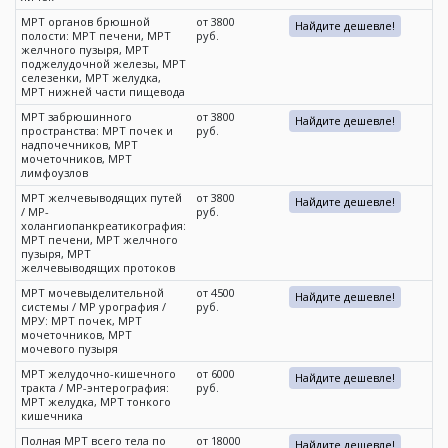
МРТ органов брюшной
от 3800
Найдите дешевле!
полости: МРТ печени, МРТ
руб.
желчного пузыря, МРТ
поджелудочной железы, МРТ
селезенки, МРТ желудка,
МРТ нижней части пищевода
МРТ забрюшинного
от 3800
Найдите дешевле!
пространства: МРТ почек и
руб.
надпочечников, МРТ
мочеточников, МРТ
лимфоузлов
МРТ желчевыводящих путей
от 3800
Найдите дешевле!
/ МР-
руб.
холангиопанкреатикография:
МРТ печени, МРТ желчного
пузыря, МРТ
желчевыводящих протоков
МРТ мочевыделительной
от 4500
Найдите дешевле!
системы / МР урография /
руб.
МРУ: МРТ почек, МРТ
мочеточников, МРТ
мочевого пузыря
МРТ желудочно-кишечного
от 6000
Найдите дешевле!
тракта / МР-энтерография:
руб.
МРТ желудка, МРТ тонкого
кишечника
Полная МРТ всего тела по
от 18000
Найдите дешевле!