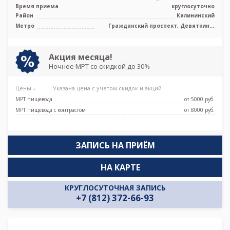
полуоткрытый тип, КТ Philips In ...
Время приема
круглосуточно
Район
Калининский
Метро
Гражданский проспект, Девяткино,
Парнас, Проспект Просвещения
Акция месяца!
Ночное МРТ со скидкой до 30%
Цены ↓
Указана цена с учетом скидок и акций
МРТ пищевода
от 5000 pуб.
МРТ пищевода с контрастом
от 8000 pуб.
ЗАПИСЬ НА ПРИЁМ
НА КАРТЕ
КРУГЛОСУТОЧНАЯ ЗАПИСЬ
+7 (812) 372-66-93