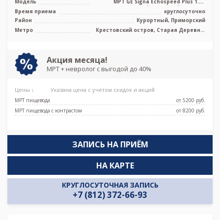
Модель
МРТ GE Signa Echospeed Plus 1.5T
высокопольный закрытый тип, УЗИ
Время приема
круглосуточно
Район
Курортный, Приморский
Метро
Крестовский остров, Старая Деревня,
Чёрная речка, Беговая
Акция месяца!
МРТ + невролог с выгодой до 40%
Цены ↓
Указана цена с учетом скидок и акций
МРТ пищевода
от 5200 pуб.
МРТ пищевода с контрастом
от 8200 pуб.
ЗАПИСЬ НА ПРИЁМ
НА КАРТЕ
КРУГЛОСУТОЧНАЯ ЗАПИСЬ
+7 (812) 372-66-93