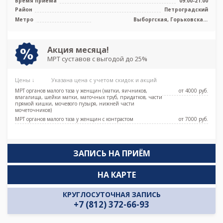
Время приема
09:00-21:00
Район
Петроградский
Метро
Выборгская, Горьковская,
Петроградская, Площадь Ленина,
Чёрная речка, Чкаловская
Акция месяца!
МРТ суставов с выгодой до 25%
Цены ↓
Указана цена с учетом скидок и акций
МРТ органов малого таза у женщин (матки, яичников,
от 4000 pуб.
влагалища, шейки матки, маточных труб, придатков, части
прямой кишки, мочевого пузыря, нижней части
мочеточников)
МРТ органов малого таза у женщин с контрастом
от 7000 pуб.
ЗАПИСЬ НА ПРИЁМ
НА КАРТЕ
КРУГЛОСУТОЧНАЯ ЗАПИСЬ
+7 (812) 372-66-93