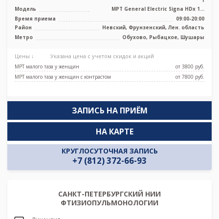
1
Модель
МРТ General Electric Signa HDх 1.5
Тесла, УЗИ, Рентген
Время приема
09:00-20:00
Район
Невский, Фрунзенский, Лен. область
Метро
Обухово, Рыбацкое, Шушары
Цены ↓
Указана цена с учетом скидок и акций
МРТ малого таза у женщин
от 3800 pуб.
МРТ малого таза у женщин с контрастом
от 7800 pуб.
ЗАПИСЬ НА ПРИЁМ
НА КАРТЕ
КРУГЛОСУТОЧНАЯ ЗАПИСЬ
+7 (812) 372-66-93
САНКТ-ПЕТЕРБУРГСКИЙ НИИ
ФТИЗИОПУЛЬМОНОЛОГИИ