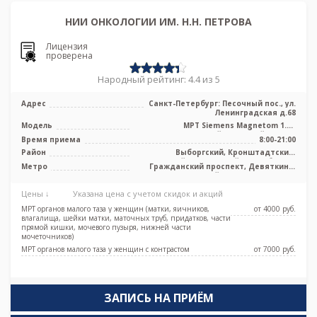
НИИ ОНКОЛОГИИ ИМ. Н.Н. ПЕТРОВА
Лицензия
проверена
Народный рейтинг: 4.4 из 5
Адрес
Санкт-Петербург: Песочный пос., ул.
Ленинградская д.68
Модель
МРТ Siemens Magnetom 1.5T
высокопольный закрытый тип, GE
Время приема
8:00-21:00
Signa Excite ...
Район
Выборгский, Кронштадтский,
Курортный, Приморский, Лен. область
Метро
Гражданский проспект, Девяткино,
Комендантский проспект, Озерки,
Парнас, Проспект Просвещения
Цены ↓
Указана цена с учетом скидок и акций
МРТ органов малого таза у женщин (матки, яичников,
от 4000 pуб.
влагалища, шейки матки, маточных труб, придатков, части
прямой кишки, мочевого пузыря, нижней части
мочеточников)
МРТ органов малого таза у женщин с контрастом
от 7000 pуб.
ЗАПИСЬ НА ПРИЁМ