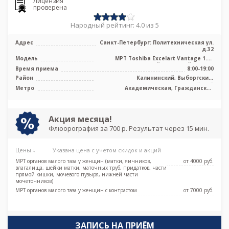
Лицензия
проверена
Народный рейтинг: 4.0 из 5
Адрес
Санкт-Петербург: Политехническая ул.
д.32
Модель
МРТ Toshiba Excelart Vantage 1.5T
высокопольный закрытый тип, КТ
Время приема
8:00-19:00
Toshi ...
Район
Калининский, Выборгский,
Красногвардейский
Метро
Академическая, Гражданский
проспект, Лесная, Озерки, Площадь
Мужества, Политехническая, Удельная
Акция месяца!
Флюорография за 700 р. Результат через 15 мин.
Цены ↓
Указана цена с учетом скидок и акций
МРТ органов малого таза у женщин (матки, яичников,
от 4000 pуб.
влагалища, шейки матки, маточных труб, придатков, части
прямой кишки, мочевого пузыря, нижней части
мочеточников)
МРТ органов малого таза у женщин с контрастом
от 7000 pуб.
ЗАПИСЬ НА ПРИЁМ