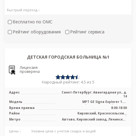
Быстрый переход ↓
бесплатно по ОМС
Рейтинг оборудования
Рейтинг сервиса
ДЕТСКАЯ ГОРОДСКАЯ БОЛЬНИЦА №1
Лицензия
проверена
Народный рейтинг: 4.5 из 5
Адрес
Санкт-Петербург: Авангардная ул., д.
14
Модель
МРТ GE Signa Explorer 1.5T
высокопольный полуоткрытый тип, КТ
Время приема
8:00-18:00
Siemens ...
Район
Кировский, Красносельский,
Петродворцовый
Метро
Автово, Кировский завод, Ленинский
проспект, Проспект Ветеранов
Цены ↓
Указана цена с учетом скидок и акций