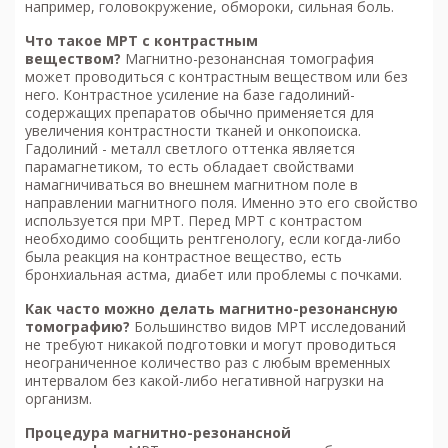
например, головокружение, обмороки, сильная боль.
Что такое МРТ с контрастным
веществом?
Магнитно-резонансная томография
может проводиться с контрастным веществом или без
него. Контрастное усиление на базе гадолиний-
содержащих препаратов обычно применяется для
увеличения контрастности тканей и онкопоиска.
Гадолиний - металл светлого оттенка является
парамагнетиком, то есть обладает свойствами
намагничиваться во внешнем магнитном поле в
направлении магнитного поля. Именно это его свойство
используется при МРТ. Перед МРТ с контрастом
необходимо сообщить рентгенологу, если когда-либо
была реакция на контрастное вещество, есть
бронхиальная астма, диабет или проблемы с почками.
Как часто можно делать м
агнитно-резонансную
томографию
?
Большинство видов МРТ исследований
не требуют никакой подготовки и могут проводиться
неограниченное количество раз с любым временных
интервалом без какой-либо негативной нагрузки на
организм.
Процедура м
агнитно-резонансной