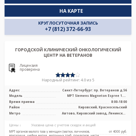
НА КАРТЕ
КРУГЛОСУТОЧНАЯ ЗАПИСЬ
+7 (812) 372-66-93
ГОРОДСКОЙ КЛИНИЧЕСКИЙ ОНКОЛОГИЧЕСКИЙ
ЦЕНТР НА ВЕТЕРАНОВ
Лицензия
проверена
Народный рейтинг: 4.0 из 5
Адрес
Санкт-Петербург: пр. Ветеранов д.56
Модель
МРТ Siemens Magneton Espree 1.5T
высокопольный закрытый тип, КТ
Время приема
8:00-18:00
Siemen ...
Район
Кировский, Красносельский
Метро
Автово, Кировский завод, Ленинский
проспект, Проспект Ветеранов, Юго-
Западная
Цены ↓
Указана цена с учетом скидок и акций
МРТ органов малого таза у женщин (матки, яичников,
от 4000 pуб.
влагалища, шейки матки, маточных труб, придатков, части