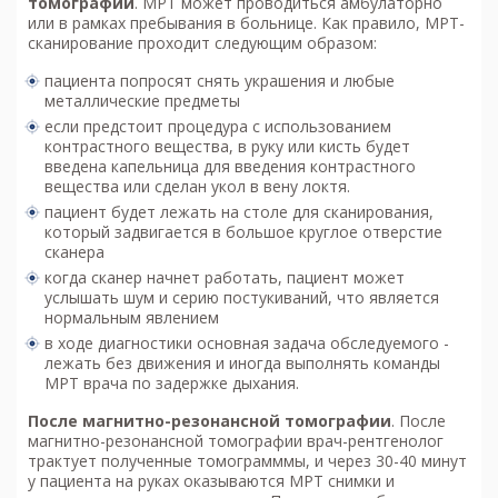
томографии
. МРТ может проводиться амбулаторно
или в рамках пребывания в больнице. Как правило, МРТ-
сканирование проходит следующим образом:
пациента попросят снять украшения и любые
металлические предметы
если предстоит процедура с использованием
контрастного вещества, в руку или кисть будет
введена капельница для введения контрастного
вещества или сделан укол в вену локтя.
пациент будет лежать на столе для сканирования,
который задвигается в большое круглое отверстие
сканера
когда сканер начнет работать, пациент может
услышать шум и серию постукиваний, что является
нормальным явлением
в ходе диагностики основная задача обследуемого -
лежать без движения и иногда выполнять команды
МРТ врача по задержке дыхания.
После м
агнитно-резонансной томографии
. После
магнитно-резонансной томографии врач-рентгенолог
трактует полученные томограмммы, и через 30-40 минут
у пациента на руках оказываются МРТ снимки и