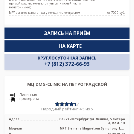
прямой кишки, мочевого пузыря, нижней части
мочеточников)
МРТ органов малого таза у женщин с контрастом
от 7000 pуб.
ЗАПИСЬ НА ПРИЁМ
НА КАРТЕ
КРУГЛОСУТОЧНАЯ ЗАПИСЬ
+7 (812) 372-66-93
МЦ DMG-CLINIC НА ПЕТРОГРАДСКОЙ
Лицензия
проверена
Народный рейтинг: 4.5 из 5
Адрес
Санкт-Петербург: ул. Ленина, 5 литера
А, пом. 1Н
Модель
МРТ Siemens Magnetom Symphony 1,5T
высокопольный закрытый тип