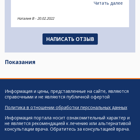
не могли до них дозвониться. Однако,
Читать далее
обратившись в вашу службу выяснили по каким
дням есть места к ней на диагностику и сразу
Наталия В
-
20.02.2022
записалась. Отличный и нужный сервис.
Спасибо.
НАПИСАТЬ ОТЗЫВ
Показания
Информация и цены, представленные на сайте, являются
справочными и не являются публичной офертой
Политика в отношении обработки персональных данных
Информация портала носит ознакомительный характер и
не является рекомендацией к лечению или альтернативой
консультации врача. Обратитесь за консультацией врача.