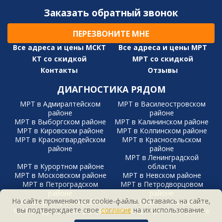
Заказать обратный звонок
ПЕРЕЗВОНИТЕ МНЕ
Все адреса и цены МСКТ
Все адреса и цены МРТ
КТ со скидкой
МРТ со скидкой
Контакты
Отзывы
ДИАГНОСТИКА РЯДОМ
МРТ в Адмиралтейском
МРТ в Василеостровском
районе
районе
МРТ в Выборгском районе
МРТ в Калининском районе
МРТ в Кировском районе
МРТ в Колпинском районе
МРТ в Красногвардейском
МРТ в Красносельском
районе
районе
МРТ в Ленинградской
МРТ в Курортном районе
области
МРТ в Московском районе
МРТ в Невском районе
МРТ в Петроградском
МРТ в Петродворцовом
районе
районе
На сайте применяются cookie-файлы. Оставаясь на сайте,
МРТ в Приморском районе
МРТ в Пушкинском районе
вы подтверждаете свое
согласие
на их использование.
МРТ в Фрунзенском районе
МРТ в Центральном районе