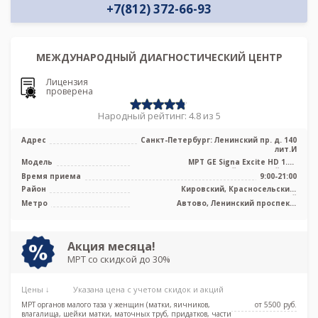
+7(812) 372-66-93
МЕЖДУНАРОДНЫЙ ДИАГНОСТИЧЕСКИЙ ЦЕНТР
Лицензия
проверена
Народный рейтинг: 4.8 из 5
Адрес
Санкт-Петербург: Ленинский пр. д. 140
лит.И
Модель
МРТ GE Signa Excite HD 1.5T
высокопольный закрытый тип
Время приема
9:00-21:00
Район
Кировский, Красносельский,
Московский
Метро
Автово, Ленинский проспект,
Московская, Проспект Ветеранов
Акция месяца!
МРТ со скидкой до 30%
Цены ↓
Указана цена с учетом скидок и акций
МРТ органов малого таза у женщин (матки, яичников,
от 5500 pуб.
влагалища, шейки матки, маточных труб, придатков, части