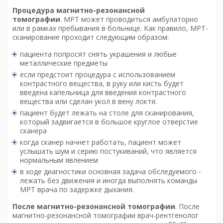
Процедура м
агнитно-резонансной
томографии
. МРТ может проводиться амбулаторно
или в рамках пребывания в больнице. Как правило, МРТ-
сканирование проходит следующим образом:
пациента попросят снять украшения и любые
металлические предметы
если предстоит процедура с использованием
контрастного вещества, в руку или кисть будет
введена капельница для введения контрастного
вещества или сделан укол в вену локтя.
пациент будет лежать на столе для сканирования,
который задвигается в большое круглое отверстие
сканера
когда сканер начнет работать, пациент может
услышать шум и серию постукиваний, что является
нормальным явлением
в ходе диагностики основная задача обследуемого -
лежать без движения и иногда выполнять команды
МРТ врача по задержке дыхания.
После м
агнитно-резонансной томографии
. После
магнитно-резонансной томографии врач-рентгенолог