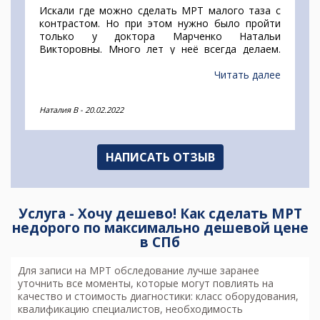
Искали где можно сделать МРТ малого таза с
контрастом. Но при этом нужно было пройти
только у доктора Марченко Натальи
Викторовны. Много лет у неё всегда делаем.
Нашли, что она принимает в НИИДИ, но никак
не могли до них дозвониться. Однако,
Читать далее
обратившись в вашу службу выяснили по каким
дням есть места к ней на диагностику и сразу
Наталия В
-
20.02.2022
записалась. Отличный и нужный сервис.
Спасибо.
НАПИСАТЬ ОТЗЫВ
Услуга - Хочу дешево! Как сделать МРТ
недорого по максимально дешевой цене
в СПб
Для записи на МРТ обследование лучше заранее
уточнить все моменты, которые могут повлиять на
качество и стоимость диагностики: класс оборудования,
квалификацию специалистов, необходимость