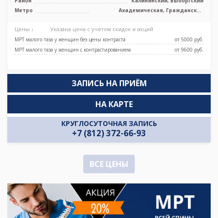
Район
Калининский, Выборгский
Метро
Академическая, Гражданский
проспект, Озерки, Площадь Мужества,
Проспект Просвещения
Цены ↓
Указана цена с учетом скидок и акций
МРТ малого таза у женщин без цены контраста
от 5000 pуб.
МРТ малого таза у женщин с контрастированием
от 9600 pуб.
ЗАПИСЬ НА ПРИЁМ
НА КАРТЕ
КРУГЛОСУТОЧНАЯ ЗАПИСЬ
+7 (812) 372-66-93
ВСЕ ЦЕНЫ