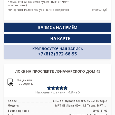
прямой кишки, мочевого пузыря, нижней части
мочеточников)
МРТ органов малого таза у женщин с контрастом
от 8500 pуб.
ЗАПИСЬ НА ПРИЁМ
НА КАРТЕ
КРУГЛОСУТОЧНАЯ ЗАПИСЬ
+7 (812) 372-66-93
ЛОКБ НА ПРОСПЕКТЕ ЛУНАЧАРСКОГО ДОМ 45
Лицензия
проверена
Народный рейтинг: 4.8 из 5
Адрес
СПБ, пр. Луначарского, 45 к.2, литер А
Модель
МРТ GE Signa HDxt 1.5 Тесла, МРТ GE
Optima MR 360 1.5 Тесла, KT GE Opt ...
Время приема
09:00-21:00