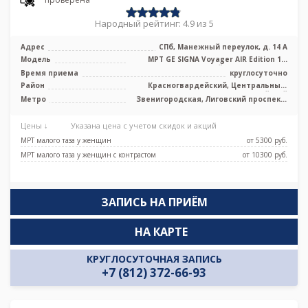
Народный рейтинг: 4.9 из 5
Адрес
СПб, Манежный переулок, д. 14 А
Модель
МРТ GE SIGNA Voyager AIR Edition 1.5
Тесла полуоткрытый, КТ GE Revolut ...
Время приема
круглосуточно
Район
Красногвардейский, Центральный,
Адмиралтейский
Метро
Звенигородская, Лиговский проспект,
Маяковская, Площадь Александра
Невского, Площадь Восстания,
Цены ↓
Указана цена с учетом скидок и акций
Площадь Ленина, Чернышевская
МРТ малого таза у женщин
от 5300 pуб.
МРТ малого таза у женщин с контрастом
от 10300 pуб.
ЗАПИСЬ НА ПРИЁМ
НА КАРТЕ
КРУГЛОСУТОЧНАЯ ЗАПИСЬ
+7 (812) 372-66-93