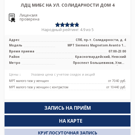
ЛДЦ МИБС НА УЛ. СОЛИДАРНОСТИ ДОМ 4
Лицензия
проверена
Народный рейтинг: 4.9 из 5
Адрес
СПб, пр-т. Солидарности, д. 4
Модель
МРТ Siemens Magnetom Avanto 1.5
Тесла
Время приема
07:00-23:00
Район
Красногвардейский, Невский
Метро
Проспект Большевиков, Улица
Дыбенко
Цены ↓
Указана цена с учетом скидок и акций
МРТ малого таза у женщин
от 7040 pуб.
МРТ малого таза у женщин с контрастом
от 10440 pуб.
ЗАПИСЬ НА ПРИЁМ
НА КАРТЕ
КРУГЛОСУТОЧНАЯ ЗАПИСЬ