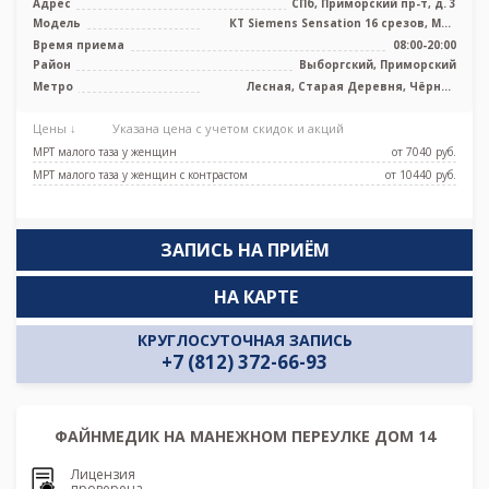
Адрес
СПб, Приморский пр-т, д. 3
Модель
КТ Siemens Sensation 16 срезов, МРТ
Siemens Magnetom Avanto 1.5 Тесла
Время приема
08:00-20:00
Район
Выборгский, Приморский
Метро
Лесная, Старая Деревня, Чёрная
речка
Цены ↓
Указана цена с учетом скидок и акций
МРТ малого таза у женщин
от 7040 pуб.
МРТ малого таза у женщин с контрастом
от 10440 pуб.
ЗАПИСЬ НА ПРИЁМ
НА КАРТЕ
КРУГЛОСУТОЧНАЯ ЗАПИСЬ
+7 (812) 372-66-93
ФАЙНМЕДИК НА МАНЕЖНОМ ПЕРЕУЛКЕ ДОМ 14
Лицензия
проверена