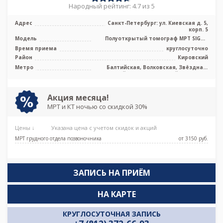
Народный рейтинг: 4.7 из 5
Адрес
Санкт-Петербург: ул. Киевская д. 5,
корп. 5
Модель
Полуоткрытый томограф МРТ SIGNA
Voyager 1.5 Тесла, КТ Revolution EVO 1
Время приема
круглосуточно
...
Район
Кировский
Метро
Балтийская, Волковская, Звёздная,
Кировский завод, Ленинский проспект,
Московская, Московские ворота,
Обводный канал, Парк Победы,
Технологический институт,
Акция месяца!
Фрунзенская, Электросила, Дунайская,
МРТ и КТ ночью со скидкой 30%
Боровая, Заставская, Броневая
Цены ↓
Указана цена с учетом скидок и акций
МРТ грудного отдела позвоночника
от 3150 pуб.
ЗАПИСЬ НА ПРИЁМ
НА КАРТЕ
КРУГЛОСУТОЧНАЯ ЗАПИСЬ