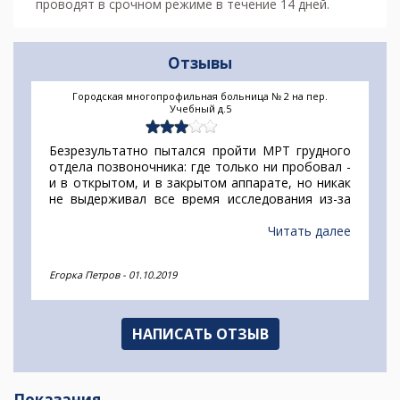
проводят в срочном режиме в течение 14 дней.
Отзывы
Городская многопрофильная больница № 2 на пер.
Учебный д.5
Безрезультатно пытался пройти МРТ грудного
отдела позвоночника: где только ни пробовал -
и в открытом, и в закрытом аппарате, но никак
не выдерживал все время исследования из-за
острой клаустрофобии. Выход только был
делать КТ грудного отдела позвоночника.
Читать далее
Доктор рекомендовал пройти в ГОРОДСКОЙ
МНОГОПРОФИЛЬНОЙ БОЛЬНИЦЕ № 2. Сама
Егорка Петров
-
01.10.2019
процедура заняла 5 минут, тяжко, но
продержался. На руки выдали договор, чек, диск
и заключение. Но видимо век цифровизации до
них еще не дошел - что такое и как записать
НАПИСАТЬ ОТЗЫВ
исследование на флешку, никто из персонала не
знает.
Показания