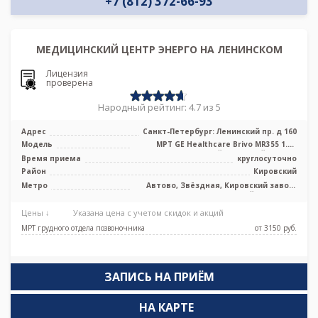
+7 (812) 372-66-93
МЕДИЦИНСКИЙ ЦЕНТР ЭНЕРГО НА ЛЕНИНСКОМ
Лицензия
проверена
Народный рейтинг: 4.7 из 5
Адрес
Санкт-Петербург: Ленинский пр. д 160
Модель
МРТ GE Healthcare Brivo MR355 1.5Т
высокопольный закрытый тип, КТ
Время приема
круглосуточно
Gene ...
Район
Кировский
Метро
Автово, Звёздная, Кировский завод,
Купчино, Ленинский проспект,
Московская, Парк Победы, Проспект
Цены ↓
Указана цена с учетом скидок и акций
Ветеранов, Путиловская, Юго-
Западная, Броневая
МРТ грудного отдела позвоночника
от 3150 pуб.
ЗАПИСЬ НА ПРИЁМ
НА КАРТЕ