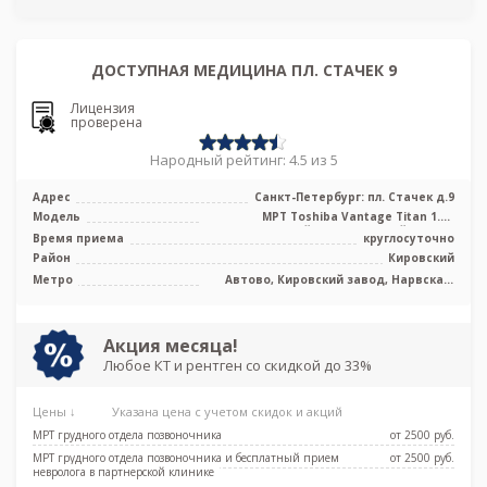
ДОСТУПНАЯ МЕДИЦИНА ПЛ. СТАЧЕК 9
Лицензия
проверена
Народный рейтинг: 4.5 из 5
Адрес
Санкт-Петербург: пл. Стачек д.9
Модель
МРТ Toshiba Vantage Titan 1.5T
высокопольный полуоткрытый тип, КТ
Время приема
круглосуточно
Tosh ...
Район
Кировский
Метро
Автово, Кировский завод, Нарвская,
Путиловская, Юго-Западная, Броневая
Акция месяца!
Любое КТ и рентген со скидкой до 33%
Цены ↓
Указана цена с учетом скидок и акций
МРТ грудного отдела позвоночника
от 2500 pуб.
МРТ грудного отдела позвоночника и бесплатный прием
от 2500 pуб.
невролога в партнерской клинике