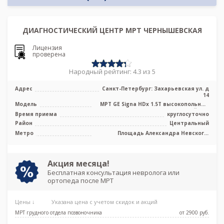
ДИАГНОСТИЧЕСКИЙ ЦЕНТР МРТ ЧЕРНЫШЕВСКАЯ
Лицензия
проверена
Народный рейтинг: 4.3 из 5
Адрес
Санкт-Петербург: Захарьевская ул. д
14
Модель
МРТ GE Signa HDx 1.5T высокопольный
закрытый тип
Время приема
круглосуточно
Район
Центральный
Метро
Площадь Александра Невского,
Площадь Восстания, Площадь Ленина,
Чернышевская
Акция месяца!
Бесплатная консультация невролога или
ортопеда после МРТ
Цены ↓
Указана цена с учетом скидок и акций
МРТ грудного отдела позвоночника
от 2900 pуб.