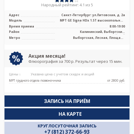
Народный рейтинг: 4.1 из 5
Адрес
Санкт-Петербург: ул.Литовская, д. 2а
Модель
МРТ GЕ Signa HDx 1.5Т высокопольный
закрытый тип, МРТ Philips Ingenia ...
Время приема
8:00-19:00
Район
Калининский, Выборгский,
Красногвардейский
Метро
Выборгская, Лесная, Площадь
Мужества
Акция месяца!
Флюорография за 700 р. Результат через 15 мин.
Цены ↓
Указана цена с учетом скидок и акций
МРТ грудного отдела позвоночника
от 2800 pуб.
ЗАПИСЬ НА ПРИЁМ
НА КАРТЕ
КРУГЛОСУТОЧНАЯ ЗАПИСЬ
+7 (812) 372-66-93