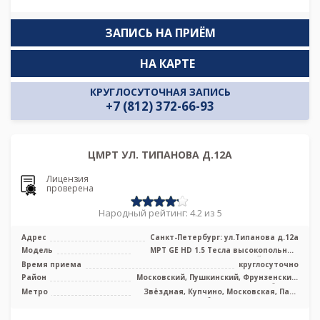
ЗАПИСЬ НА ПРИЁМ
НА КАРТЕ
КРУГЛОСУТОЧНАЯ ЗАПИСЬ
+7 (812) 372-66-93
ЦМРТ УЛ. ТИПАНОВА Д.12А
Лицензия
проверена
Народный рейтинг: 4.2 из 5
Адрес
Санкт-Петербург: ул.Типанова д.12а
Модель
МРТ GE HD 1.5 Тесла высокопольный
закрытый тип, УЗИ
Время приема
круглосуточно
Район
Московский, Пушкинский, Фрунзенский,
Лен. область
Метро
Звёздная, Купчино, Московская, Парк
Победы, Проспект Славы