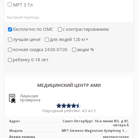
МРТ 3 Тл
Быстрый переход ↓
бесплатно по ОМС
с контрастированием
лучшая цена!
для людей 120 кг+
ночная скидка 24.00-07.00
акции %
ребенку 0-18 лет
МЕДИЦИНСКИЙ ЦЕНТР АМИ
Лицензия
проверена
Народный рейтинг: 4.5 из 5
Адрес
Санкт-Петербург: 16-я линия ВО, д 81,
литера А
Модель
МРТ Siemens Magnetom Symphony 1.5T
высокопольный закрытый тип
Время приема
круглосуточно