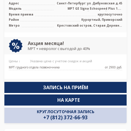
Адрес
Санкт-Петербург: ул. Дибуновская д.45
Модель
МРТ GE Signa Echospeed Plus 1.5T
высокопольный закрытый тип, УЗИ
Время приема
круглосуточно
Район
Курортный, Приморский
Метро
Крестовский остров, Старая Деревня,
Чёрная речка, Беговая
Акция месяца!
МРТ + невролог с выгодой до 40%
Цены ↓
Указана цена с учетом скидок и акций
МРТ грудного отдела позвоночника
от 2900 pуб.
ЗАПИСЬ НА ПРИЁМ
НА КАРТЕ
КРУГЛОСУТОЧНАЯ ЗАПИСЬ
+7 (812) 372-66-93