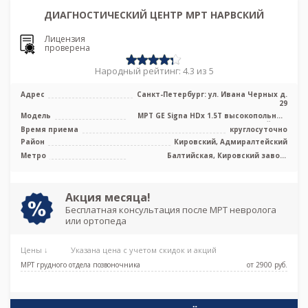
ДИАГНОСТИЧЕСКИЙ ЦЕНТР МРТ НАРВСКИЙ
Лицензия
проверена
Народный рейтинг: 4.3 из 5
Адрес
Санкт-Петербург: ул. Ивана Черных д.
29
Модель
МРТ GE Signa HDx 1.5T высокопольный
закрытый тип
Время приема
круглосуточно
Район
Кировский, Адмиралтейский
Метро
Балтийская, Кировский завод,
Нарвская, Путиловская, Юго-Западная,
Броневая
Акция месяца!
Бесплатная консультация после МРТ невролога
или ортопеда
Цены ↓
Указана цена с учетом скидок и акций
МРТ грудного отдела позвоночника
от 2900 pуб.