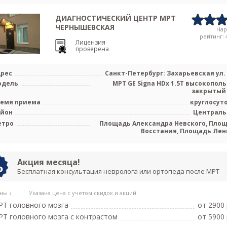
ДИАГНОСТИЧЕСКИЙ ЦЕНТР МРТ
ЧЕРНЫШЕВСКАЯ
На
рейтинг: 4
Лицензия
проверена
рес
Санкт-Петербург: Захарьевская ул. 
одель
МРТ GE Signa HDx 1.5T высокопол
закрытый
емя приема
круглосут
айон
Централ
етро
Площадь Александра Невского, Пло
Восстания, Площадь Лен
Чернышев
Акция месяца!
Бесплатная консультация невролога или ортопеда после МРТ
ны ↓
Указана цена с учетом скидок и акций
Т головного мозга
от 2900 
Т головного мозга c контрастом
от 5900 