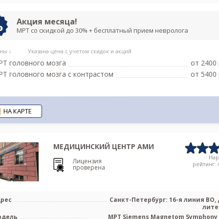
Акция месяца!
МРТ со скидкой до 30% + бесплатный прием невролога
ны ↓
Указана цена с учетом скидок и акций
Т головного мозга
от 2400 
Т головного мозга с контрастом
от 5400 
НА КАРТЕ
МЕДИЦИНСКИЙ ЦЕНТР АМИ
На
Лицензия
рейтинг: 4
проверена
рес
Санкт-Петербург: 16-я линия ВО, д
лите
одель
МРТ Siemens Magnetom Symphony 