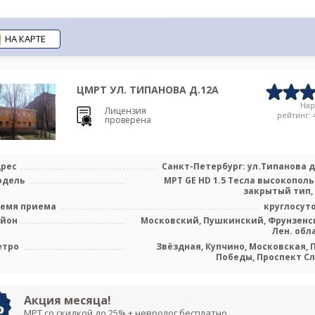
НА КАРТЕ
ЦМРТ УЛ. ТИПАНОВА Д.12А
На
Лицензия
рейтинг: 4
проверена
рес
Санкт-Петербург: ул.Типанова д
одель
МРТ GE HD 1.5 Тесла высокопол
закрытый тип,
емя приема
круглосут
айон
Московский, Пушкинский, Фрунзенс
Лен. обл
етро
Звёздная, Купчино, Московская, 
Победы, Проспект С
Акция месяца!
МРТ со скидкой до 25% + невролог бесплатно