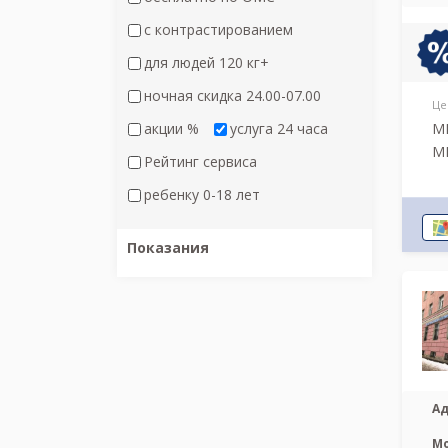
с контрастированием
для людей 120 кг+
ночная скидка 24.00-07.00
Це
акции %
услуга 24 часа
МР
МР
Рейтинг сервиса
ребенку 0-18 лет
Показания
Ад
М