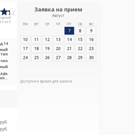
Заявка на прием
Запись
Август
Диагности
родный
Чер
.3 из 5
ПН
ВТ
СР
ЧТ
ПТ
СБ
ВС
7
8
9
Адрес:
Санкт-Пет
ул. д 14
10
11
12
13
14
15
16
д 14
17
18
19
20
21
22
23
ьный
 тип
24
25
26
27
28
29
30
очно
ьный
щадь
ина,
Доступное время для записи
ская
Я подтверж
ознакомлен и 
Политикой ко
и даю соглас
своих персон
pуб.
pуб.