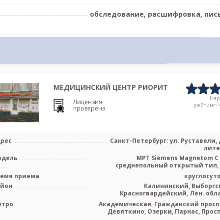
обследование, расшифровка, пис
МЕДИЦИНСКИЙ ЦЕНТР РИОРИТ
На
Лицензия
рейтинг: 4
проверена
рес
Санкт-Петербург: ул. Руставели, д
лите
одель
МРТ Siemens Magnetom C 
среднепольный открытый тип,
Sam
емя приема
круглосут
айон
Калининский, Выборгс
Красногвардейский, Лен. обл
етро
Академическая, Гражданский просп
Девяткино, Озерки, Парнас, Прос
Просвещ