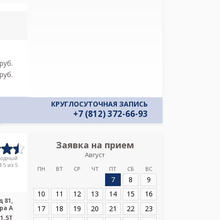
Политикой ко
и даю соглас
своих персон
pуб.
pуб.
КРУГЛОСУТОЧНАЯ ЗАПИСЬ
+7 (812) 372-66-93
Заявка на прием
Запись
Август
Медицин
родный
.5 из 5
ПН
ВТ
СР
ЧТ
ПТ
СБ
ВС
7
8
9
Адрес:
Санкт-Пет
81, литера А
10
11
12
13
14
15
16
 81,
17
18
19
20
21
22
23
ра А
1.5T