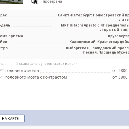
проверена
рес
Санкт-Петербург: Полюстровский пр.
лите
одель
МРТ Hitachi Aperto 0.4T среднепол
открытый тип,
емя приема
круглосут
айон
Калининский, Красногвардей
етро
Выборгская, Гражданский просп
Лесная, Площадь Муже
ны ↓
Указана цена с учетом скидок и акций
Т головного мозга
от 2800 
Т головного мозга с контрастом
от 5800 
НА КАРТЕ