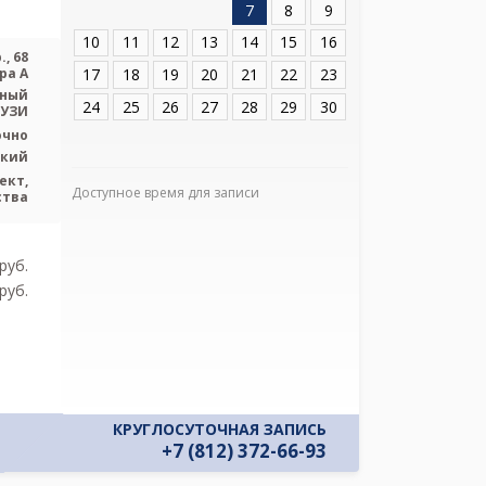
7
8
9
Адрес:
Санкт-Пе
пр., 68 литера А
10
11
12
13
14
15
16
, 68
17
18
19
20
21
22
23
ра А
ьный
24
25
26
27
28
29
30
 УЗИ
очно
ский
ект,
Доступное время для записи
Я подтверж
ства
ознакомлен и 
Политикой ко
и даю соглас
pуб.
своих персон
pуб.
КРУГЛОСУТОЧНАЯ ЗАПИСЬ
+7 (812) 372-66-93