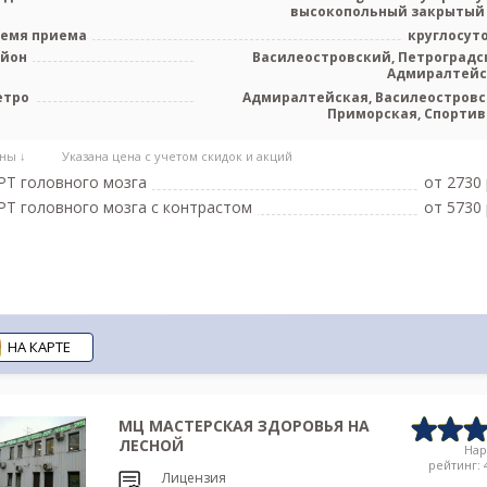
высокопольный закрытый
емя приема
круглосут
айон
Василеостровский, Петроградс
Адмиралтей
етро
Адмиралтейская, Василеостровс
Приморская, Спортив
Новокрестовская (Зенит), Го
инст
ны ↓
Указана цена с учетом скидок и акций
Т головного мозга
от 2730 
Т головного мозга с контрастом
от 5730 
НА КАРТЕ
МЦ МАСТЕРСКАЯ ЗДОРОВЬЯ НА
ЛЕСНОЙ
На
рейтинг: 4
Лицензия