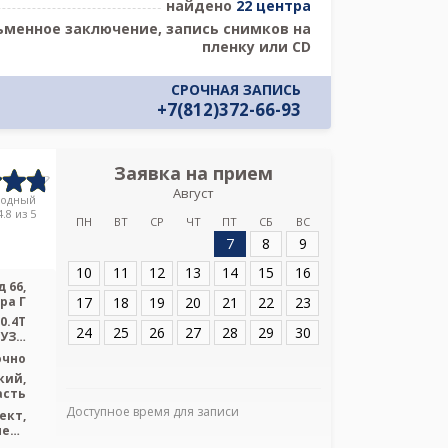
найдено
22 центра
ьменное заключение, запись снимков на
пленку или CD
СРОЧНАЯ ЗАПИСЬ
+7(812)372-66-93
Заявка на прием
Запись
Август
Медицинс
родный
.8 из 5
ПН
ВТ
СР
ЧТ
ПТ
СБ
ВС
7
8
9
Адрес:
Санкт-Пет
66, литера Г
10
11
12
13
14
15
16
 66,
17
18
19
20
21
22
23
ра Г
0.4T
24
25
26
27
28
29
30
 УЗИ
sung
очно
кий,
асть
Доступное время для записи
Я подтверж
ект,
ознакомлен и 
пект
ения