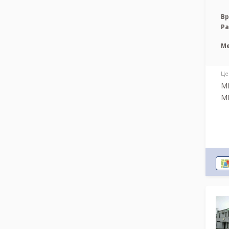
Вр
Р
М
Це
МР
МР