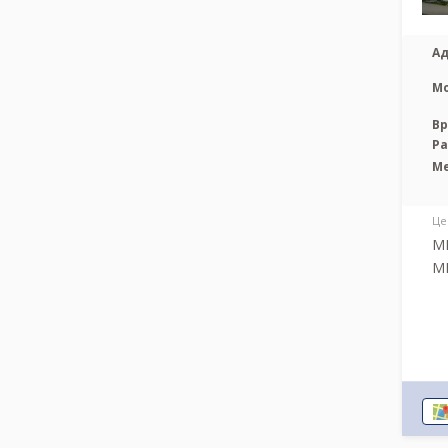
Ад
М
Вр
Р
М
Це
МР
МР