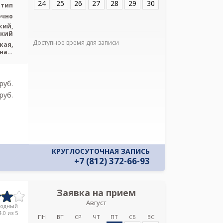
24
25
26
27
28
29
30
 тип
очно
кий,
ский
Доступное время для записи
Я подтверж
кая,
ознакомлен и 
ная,
рный
Политикой ко
итут
и даю соглас
своих персон
pуб.
pуб.
КРУГЛОСУТОЧНАЯ ЗАПИСЬ
+7 (812) 372-66-93
Заявка на прием
Запись
Август
МЦ Мастерска
родный
.0 из 5
ПН
ВТ
СР
ЧТ
ПТ
СБ
ВС