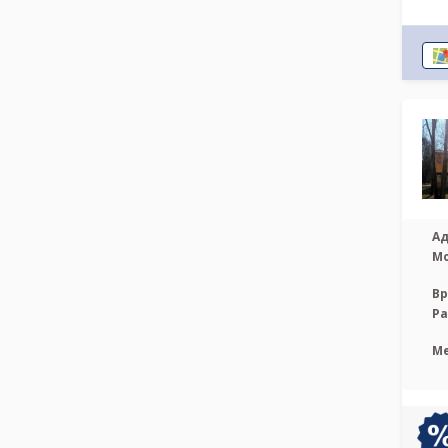
Ад
М
Вр
Р
М