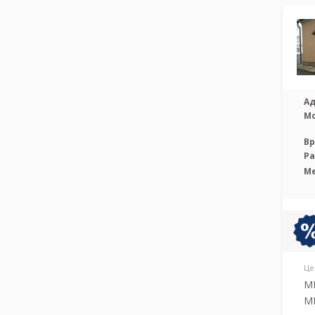
Ад
М
Вр
Р
М
Це
МР
МР