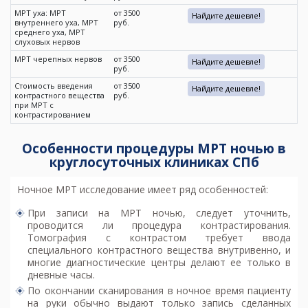
МРТ уха: МРТ
от 3500
Найдите дешевле!
внутреннего уха, МРТ
руб.
среднего уха, МРТ
слуховых нервов
МРТ черепных нервов
от 3500
Найдите дешевле!
руб.
Стоимость введения
от 3500
Найдите дешевле!
контрастного вещества
руб.
при МРТ с
контрастированием
Особенности процедуры МРТ ночью в
круглосуточных клиниках СПб
Ночное МРТ исследование имеет ряд особенностей:
При записи на
МРТ ночью
, следует уточнить,
проводится ли процедура контрастирования.
Томография с контрастом требует ввода
специального контрастного вещества внутривенно, и
многие диагностические центры делают ее только в
дневные часы.
По окончании сканирования в ночное время пациенту
на руки обычно выдают только запись сделанных