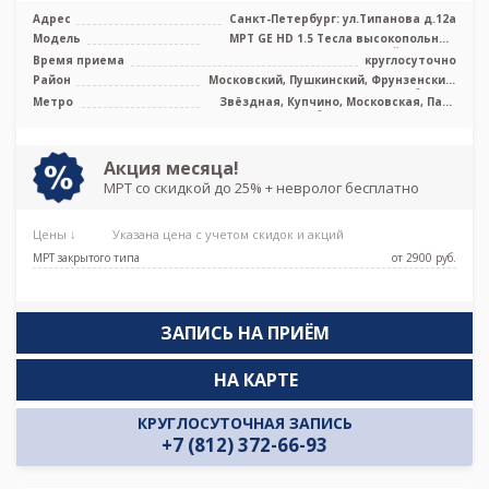
Адрес
Санкт-Петербург: ул.Типанова д.12а
Модель
МРТ GE HD 1.5 Тесла высокопольный
закрытый тип, УЗИ
Время приема
круглосуточно
Район
Московский, Пушкинский, Фрунзенский,
Лен. область
Метро
Звёздная, Купчино, Московская, Парк
Победы, Проспект Славы
Акция месяца!
МРТ со скидкой до 25% + невролог бесплатно
Цены ↓
Указана цена с учетом скидок и акций
МРТ закрытого типа
от 2900 pуб.
ЗАПИСЬ НА ПРИЁМ
НА КАРТЕ
КРУГЛОСУТОЧНАЯ ЗАПИСЬ
+7 (812) 372-66-93