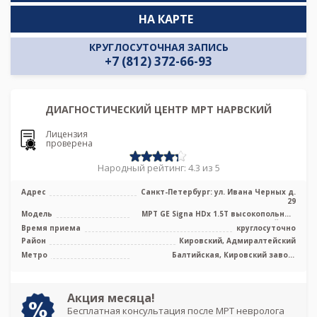
НА КАРТЕ
КРУГЛОСУТОЧНАЯ ЗАПИСЬ
+7 (812) 372-66-93
ДИАГНОСТИЧЕСКИЙ ЦЕНТР МРТ НАРВСКИЙ
Лицензия
проверена
Народный рейтинг: 4.3 из 5
Адрес
Санкт-Петербург: ул. Ивана Черных д.
29
Модель
МРТ GE Signa HDx 1.5T высокопольный
закрытый тип
Время приема
круглосуточно
Район
Кировский, Адмиралтейский
Метро
Балтийская, Кировский завод,
Нарвская, Путиловская, Юго-Западная,
Броневая
Акция месяца!
Бесплатная консультация после МРТ невролога