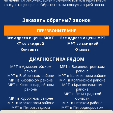
не является рекомендацией к лечению или альтернативой
консультации врача. Обратитесь за консультацией врача.
Заказать обратный звонок
ПЕРЕЗВОНИТЕ МНЕ
Все адреса и цены МСКТ
Все адреса и цены МРТ
КТ со скидкой
МРТ со скидкой
Контакты
Отзывы
ДИАГНОСТИКА РЯДОМ
МРТ в Адмиралтейском
МРТ в Василеостровском
районе
районе
МРТ в Выборгском районе
МРТ в Калининском районе
МРТ в Кировском районе
МРТ в Колпинском районе
МРТ в Красногвардейском
МРТ в Красносельском
районе
районе
МРТ в Ленинградской
МРТ в Курортном районе
области
МРТ в Московском районе
МРТ в Невском районе
МРТ в Петроградском
МРТ в Петродворцовом
районе
районе