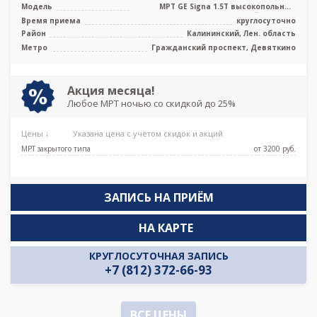
Модель
МРТ GE Signa 1.5T высокопольный
закрытый тип, УЗИ
Время приема
круглосуточно
Район
Калининский, Лен. область
Метро
Гражданский проспект, Девяткино
Акция месяца!
Любое МРТ ночью со скидкой до 25%
Цены ↓
Указана цена с учетом скидок и акций
МРТ закрытого типа
от 3200 pуб.
ЗАПИСЬ НА ПРИЁМ
НА КАРТЕ
КРУГЛОСУТОЧНАЯ ЗАПИСЬ
+7 (812) 372-66-93
ВСЕ ЦЕНЫ