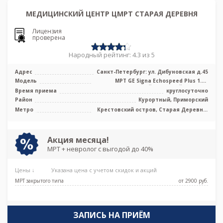
МЕДИЦИНСКИЙ ЦЕНТР ЦМРТ СТАРАЯ ДЕРЕВНЯ
Лицензия
проверена
Народный рейтинг: 4.3 из 5
Адрес
Санкт-Петербург: ул. Дибуновская д.45
Модель
МРТ GE Signa Echospeed Plus 1.5T
высокопольный закрытый тип, УЗИ
Время приема
круглосуточно
Район
Курортный, Приморский
Метро
Крестовский остров, Старая Деревня,
Чёрная речка, Беговая
Акция месяца!
МРТ + невролог с выгодой до 40%
Цены ↓
Указана цена с учетом скидок и акций
МРТ закрытого типа
от 2900 pуб.
ЗАПИСЬ НА ПРИЁМ