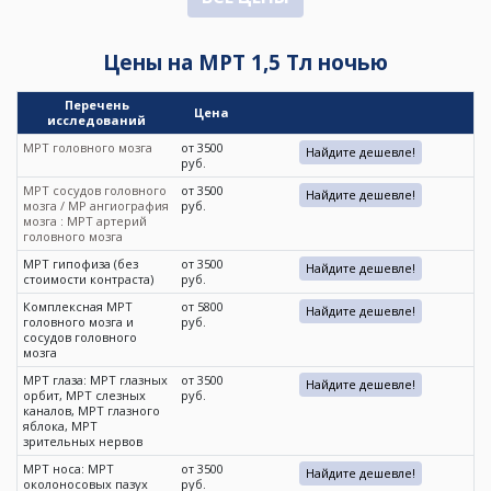
Цены на МРТ 1,5 Тл ночью
Перечень
Цена
исследований
МРТ головного мозга
от 3500
Найдите дешевле!
руб.
МРТ сосудов головного
от 3500
Найдите дешевле!
мозга / МР ангиография
руб.
мозга : МРТ артерий
головного мозга
МРТ гипофиза (без
от 3500
Найдите дешевле!
стоимости контраста)
руб.
Комплексная МРТ
от 5800
Найдите дешевле!
головного мозга и
руб.
сосудов головного
мозга
МРТ глаза: МРТ глазных
от 3500
Найдите дешевле!
орбит, МРТ слезных
руб.
каналов, МРТ глазного
яблока, МРТ
зрительных нервов
МРТ носа: МРТ
от 3500
Найдите дешевле!
околоносовых пазух
руб.