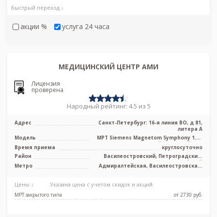
Быстрый переход ↓
акции %
услуга 24 часа
МЕДИЦИНСКИЙ ЦЕНТР АМИ
Лицензия
проверена
Народный рейтинг: 4.5 из 5
Адрес
Санкт-Петербург: 16-я линия ВО, д 81,
литера А
Модель
МРТ Siemens Magnetom Symphony 1.5T
высокопольный закрытый тип
Время приема
круглосуточно
Район
Василеостровский, Петроградский,
Адмиралтейский
Метро
Адмиралтейская, Василеостровская,
Приморская, Спортивная,
Новокрестовская (Зенит), Горный
Цены ↓
Указана цена с учетом скидок и акций
институт
МРТ закрытого типа
от 2730 pуб.