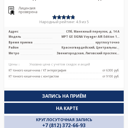
Лицензия
проверена
Народный рейтинг: 4.9 из 5
Адрес
СПб, Манежный переулок, д. 14 А
Модель
МРТ GE SIGNA Voyager AIR Edition 1.5
Тесла полуоткрытый, КТ GE Revolut ...
Время приема
круглосуточно
Район
Красногвардейский, Центральный,
Адмиралтейский
Метро
Звенигородская, Лиговский проспект,
Маяковская, Площадь Александра
Невского, Площадь Восстания,
Цены ↓
Указана цена с учетом скидок и акций
Площадь Ленина, Чернышевская
КТ тонкого кишечника / КТ энтерография
от 6300 pуб.
КТ тонкого кишечника с контрастом
от 9100 pуб.
ЗАПИСЬ НА ПРИЁМ
НА КАРТЕ
КРУГЛОСУТОЧНАЯ ЗАПИСЬ
+7 (812) 372-66-93