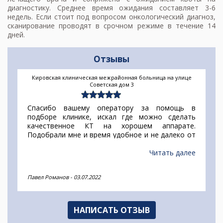
диагностику. Среднее время ожидания составляет 3-6
недель. Если стоит под вопросом онкологический диагноз,
сканирование проводят в срочном режиме в течение 14
дней.
Отзывы
Кировская клиническая межрайонная больница на улице
Советская дом 3
Спасибо вашему оператору за помощь в
подборе клинике, искал где можно сделать
качественное КТ на хорошем аппарате.
Подобрали мне и время удобное и не далеко от
дома. Сложный был перелом и врач назначил
исследование повторно. Заключение полностью
Читать далее
устроило моего врача. Спасибо за помощь!
Павел Романов
-
03.07.2022
НАПИСАТЬ ОТЗЫВ