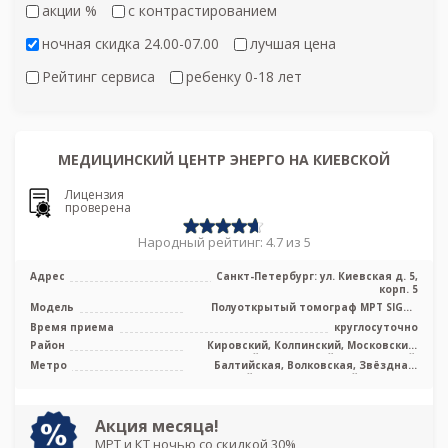
акции %
c контрастированием
ночная скидка 24.00-07.00
лучшая цена
Рейтинг сервиса
ребенку 0-18 лет
МЕДИЦИНСКИЙ ЦЕНТР ЭНЕРГО НА КИЕВСКОЙ
Лицензия
проверена
Народный рейтинг: 4.7 из 5
Адрес
Санкт-Петербург: ул. Киевская д. 5,
корп. 5
Модель
Полуоткрытый томограф МРТ SIGNA
Voyager 1.5 Тесла, КТ Revolution EVO 1
Время приема
круглосуточно
...
Район
Кировский, Колпинский, Московский,
Невский, Пушкинский, Фрунзенский,
Метро
Балтийская, Волковская, Звёздная,
Лен. область
Кировский завод, Ленинский проспект,
Московская, Московские ворота,
Обводный канал, Парк Победы,
Технологический институт,
Акция месяца!
Фрунзенская, Электросила, Дунайская,
МРТ и КТ ночью со скидкой 30%
Боровая, Заставская, Броневая