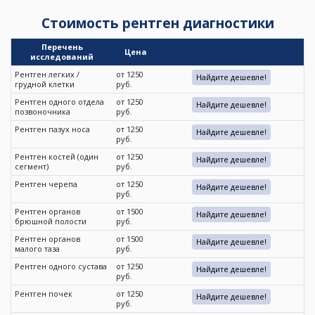
Стоимость рентген диагностики
Перечень
Цена
исследований
Рентген легких /
от 1250
Найдите дешевле!
грудной клетки
руб.
Рентген одного отдела
от 1250
Найдите дешевле!
позвоночника
руб.
Рентген пазух носа
от 1250
Найдите дешевле!
руб.
Рентген костей (один
от 1250
Найдите дешевле!
сегмент)
руб.
Рентген черепа
от 1250
Найдите дешевле!
руб.
Рентген органов
от 1500
Найдите дешевле!
брюшной полости
руб.
Рентген органов
от 1500
Найдите дешевле!
малого таза
руб.
Рентген одного сустава
от 1250
Найдите дешевле!
руб.
Рентген почек
от 1250
Найдите дешевле!
руб.