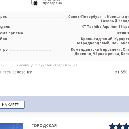
проверена
рес
Санкт-Петербург: г. Кронштадт,
Газовый Завод
одель
КТ Toshiba Aquilion 16 ср
емя приема
09:00-
айон
Кронштадтский, Курорт
Петродворцовый, Лен. обл
етро
Комендантский проспект, Ст
Деревня, Чёрная речка, Бег
ны ↓
Указана цена с учетом скидок и акций
нтген селезенки
от 550 
НА КАРТЕ
ГОРОДСКАЯ