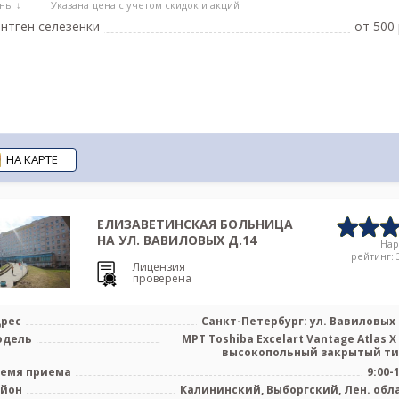
ны ↓
Указана цена с учетом скидок и акций
нтген селезенки
от 500 
НА КАРТЕ
ЕЛИЗАВЕТИНСКАЯ БОЛЬНИЦА
НА УЛ. ВАВИЛОВЫХ Д.14
На
рейтинг: 3
Лицензия
проверена
рес
Санкт-Петербург: ул. Вавиловых 
одель
МРТ Toshiba Excelart Vantage Atlas X 
емя приема
9:00-
айон
Калининский, Выборгский, Лен. обл