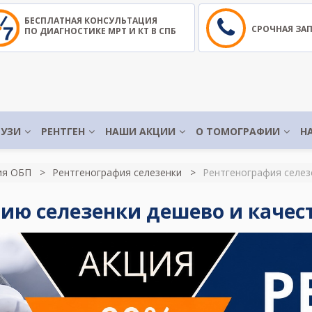
БЕСПЛАТНАЯ КОНСУЛЬТАЦИЯ
СРОЧНАЯ ЗА
ПО ДИАГНОСТИКЕ МРТ И КТ В СПБ
УЗИ
РЕНТГЕН
НАШИ АКЦИИ
О ТОМОГРАФИИ
Н
ия ОБП
Рентгенография селезенки
Рентгенография селез
ию селезенки дешево и качес