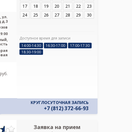
ул. Газовый Завод
17
18
19
20
21
22
23
24
25
26
27
28
29
30
 ул.
 д.3
езов
19:00
Доступное время для записи
ный,
асть
14:00-14:30
16:30-17:00
17:00-17:30
Я подтверж
арая
ознакомлен и 
18:30-19:00
овая
Политикой ко
и даю соглас
своих персон
pуб.
КРУГЛОСУТОЧНАЯ ЗАПИСЬ
+7 (812) 372-66-93
Заявка на прием
Запись