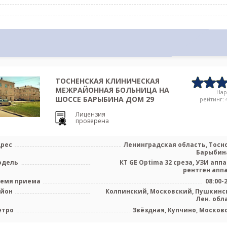
ТОСНЕНСКАЯ КЛИНИЧЕСКАЯ
МЕЖРАЙОННАЯ БОЛЬНИЦА НА
На
ШОССЕ БАРЫБИНА ДОМ 29
рейтинг: 4
Лицензия
проверена
рес
Ленинградская область, Тосно
Барыбина
одель
КТ GE Optima 32 среза, УЗИ аппа
рентген апп
емя приема
08:00-
айон
Колпинский, Московский, Пушкинс
Лен. обл
етро
Звёздная, Купчино, Москов