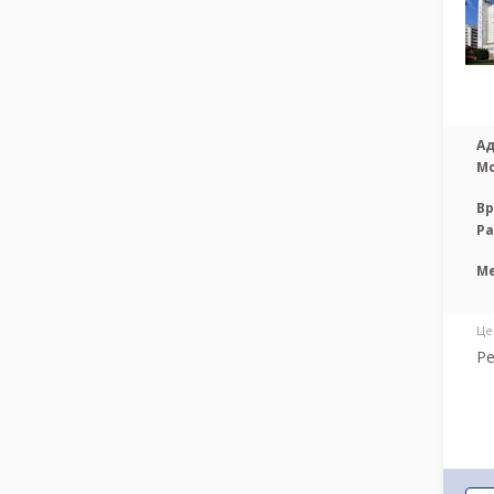
Ад
М
Вр
Р
М
Це
Ре