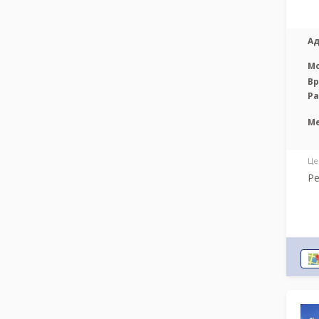
Ад
М
Вр
Р
М
Це
Ре