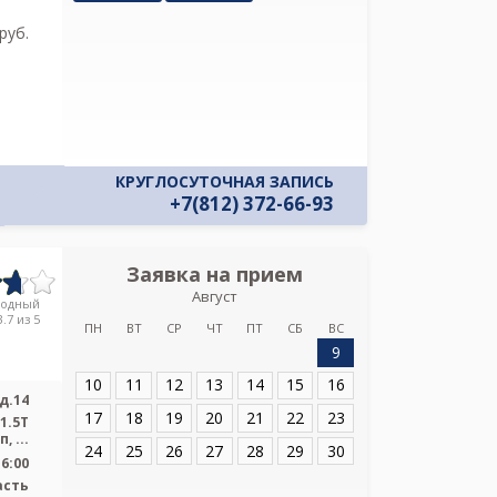
и даю соглас
pуб.
своих персон
КРУГЛОСУТОЧНАЯ ЗАПИСЬ
+7(812) 372-66-93
Заявка на прием
Запись
Август
Елизаветинс
родный
Вав
.7 из 5
ПН
ВТ
СР
ЧТ
ПТ
СБ
ВС
9
Адрес:
Санкт-Пет
д.14
10
11
12
13
14
15
16
д.14
17
18
19
20
21
22
23
1.5T
высокопольный закрытый тип, ...
24
25
26
27
28
29
30
16:00
асть