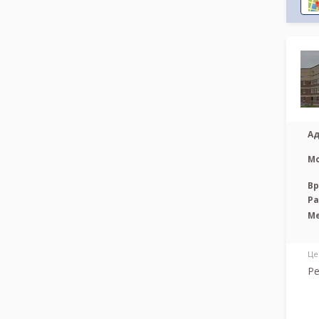
Ад
М
Вр
Р
М
Це
Ре