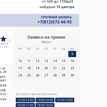
от 500 до 1700руб.
найдено
73 центра
СРОЧНАЯ ЗАПИСЬ
+7(812)372-66-93
Заявка на прием
Запись
Август
Тосненская кл
родный
больница на ш
.1 из 5
ПН
ВТ
СР
ЧТ
ПТ
СБ
ВС
9
Адрес:
Ленинград
ш. Барыбина, 29
10
11
12
13
14
15
16
17
18
19
20
21
22
23
: ш.
, 29
24
25
26
27
28
29
30
рат,
арат
20:00
кий,
асть
Доступное время для записи
Я подтверж
ская
13:30-14:00
14:30-15:00
15:30-16:00
ознакомлен и 
16:30-17:00
18:00-18:30
Политикой ко