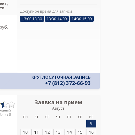
ект,
тва,
Доступное время для записи
ения
Я подтверж
13:00-13:30
13:30-14:00
14:30-15:00
ознакомлен и 
Политикой ко
pуб.
и даю соглас
своих персон
КРУГЛОСУТОЧНАЯ ЗАПИСЬ
+7 (812) 372-66-93
Заявка на прием
Запись
Август
Больница Свят
родный
Кронштадтско
.4 из 5
ПН
ВТ
СР
ЧТ
ПТ
СБ
ВС
ул.Газ
9
Адрес:
Санкт-Пет
10
11
12
13
14
15
16