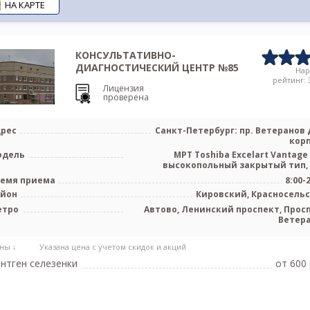
НА КАРТЕ
КОНСУЛЬТАТИВНО-
ДИАГНОСТИЧЕСКИЙ ЦЕНТР №85
На
рейтинг: 3
Лицензия
проверена
рес
Санкт-Петербург: пр. Ветеранов д
корп
одель
МРТ Toshiba Excelart Vantage 
высокопольный закрытый тип,
емя приема
8:00-
айон
Кировский, Красносель
етро
Автово, Ленинский проспект, Прос
Ветер
ны ↓
Указана цена с учетом скидок и акций
нтген селезенки
от 600 