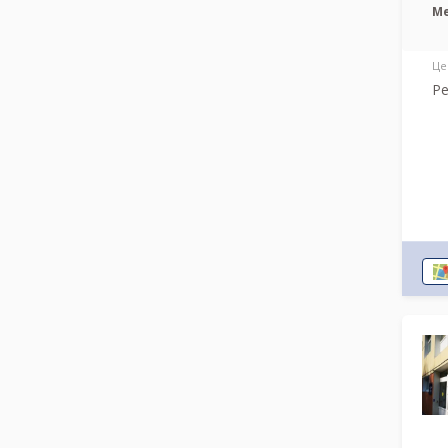
М
Це
Ре