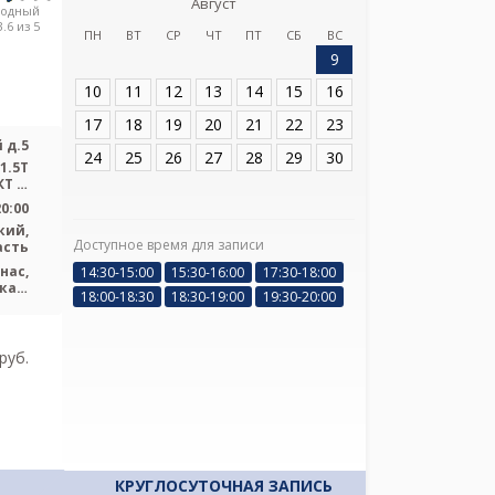
Август
Городская мно
родный
№ 2 на п
.6 из 5
ПН
ВТ
СР
ЧТ
ПТ
СБ
ВС
9
Адрес:
Санкт-Пет
д.5
10
11
12
13
14
15
16
17
18
19
20
21
22
23
 д.5
24
25
26
27
28
29
30
1.5T
Т Si
...
20:00
кий,
Доступное время для записи
асть
Я подтверж
нас,
14:30-15:00
15:30-16:00
17:30-18:00
ознакомлен и 
кая,
18:00-18:30
18:30-19:00
19:30-20:00
Политикой ко
ьная
и даю соглас
своих персон
pуб.
КРУГЛОСУТОЧНАЯ ЗАПИСЬ