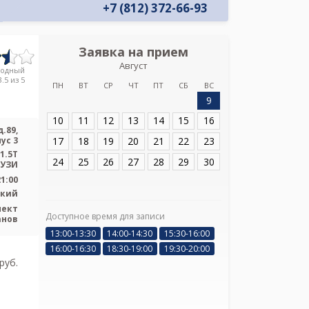
+7 (812) 372-66-93
Заявка на прием
Запись
Август
Консультативно
родный
.5 из 5
ПН
ВТ
СР
ЧТ
ПТ
СБ
ВС
9
Адрес:
Санкт-Пет
д.89, корпус 3
10
11
12
13
14
15
16
.89,
17
18
19
20
21
22
23
ус 3
1.5T
24
25
26
27
28
29
30
 УЗИ
21:00
ский
пект
Доступное время для записи
анов
Я подтверж
13:00-13:30
14:00-14:30
15:30-16:00
ознакомлен и 
16:00-16:30
18:30-19:00
19:30-20:00
Политикой ко
pуб.
и даю соглас
своих персон