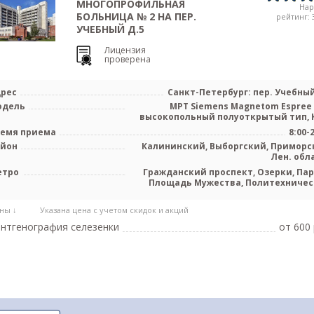
МНОГОПРОФИЛЬНАЯ
На
БОЛЬНИЦА № 2 НА ПЕР.
рейтинг: 3
УЧЕБНЫЙ Д.5
Лицензия
проверена
рес
Санкт-Петербург: пер. Учебный
одель
МРТ Siemens Magnetom Espree 
высокопольный полуоткрытый тип, К
емя приема
8:00-
айон
Калининский, Выборгский, Приморс
Лен. обл
етро
Гражданский проспект, Озерки, Пар
Площадь Мужества, Политехничес
Проспект Просвещения, Удел
ны ↓
Указана цена с учетом скидок и акций
нтгенография селезенки
от 600 