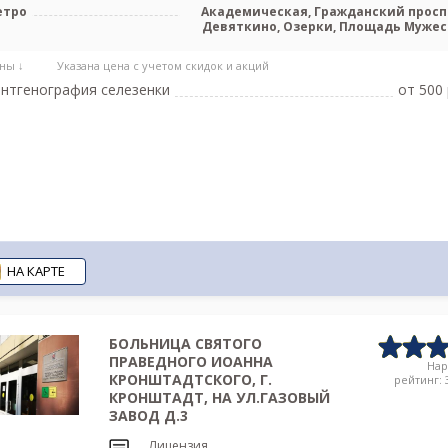
етро
Академическая, Гражданский просп
Девяткино, Озерки, Площадь Мужес
Политехническая, Проспект Просвещ
ны ↓
Указана цена с учетом скидок и акций
нтгенография селезенки
от 500 
НА КАРТЕ
БОЛЬНИЦА СВЯТОГО
ПРАВЕДНОГО ИОАННА
На
КРОНШТАДТСКОГО, Г.
рейтинг: 3
КРОНШТАДТ, НА УЛ.ГАЗОВЫЙ
ЗАВОД Д.3
Лицензия