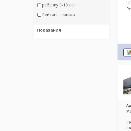
Це
ребенку 0-18 лет
Ре
Рейтинг сервиса
Показания
Ад
М
Вр
Р