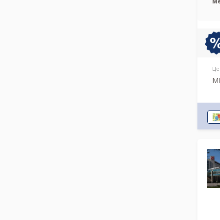
М
Це
МР