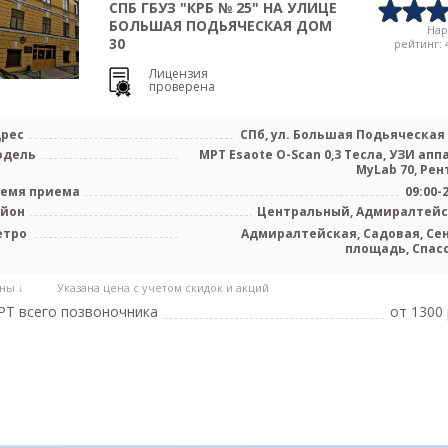
СПБ ГБУЗ "КРБ № 25" НА УЛИЦЕ
БОЛЬШАЯ ПОДЬЯЧЕСКАЯ ДОМ
На
30
рейтинг: 4
Лицензия
проверена
рес
СПб, ул. Большая Подьяческая 
одель
МРТ Esaote O-Scan 0,3 Тесла, УЗИ апп
MyLab 70, Рен
емя приема
09:00-
айон
Центральный, Адмиралтей
етро
Адмиралтейская, Садовая, Се
площадь, Спас
ны ↓
Указана цена с учетом скидок и акций
Т всего позвоночника
от 1300 