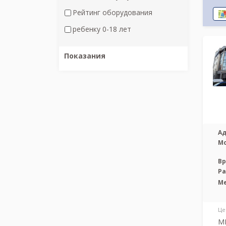
Рейтинг оборудования
ребенку 0-18 лет
Показания
Ад
М
Вр
Р
М
Це
МР