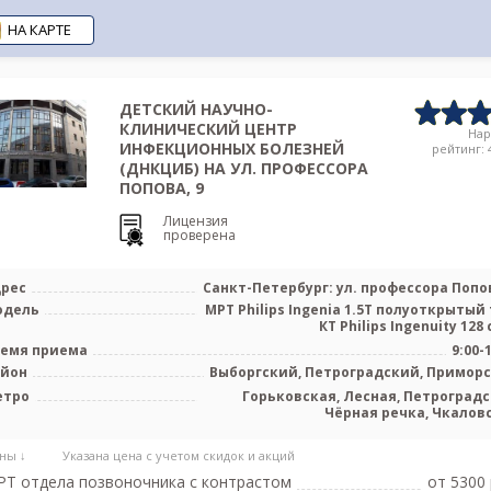
НА КАРТЕ
ДЕТСКИЙ НАУЧНО-
КЛИНИЧЕСКИЙ ЦЕНТР
На
ИНФЕКЦИОННЫХ БОЛЕЗНЕЙ
рейтинг: 4
(ДНКЦИБ) НА УЛ. ПРОФЕССОРА
ПОПОВА, 9
Лицензия
проверена
рес
Санкт-Петербург: ул. профессора Попов
одель
МРТ Philips Ingenia 1.5Т полуоткрытый 
КТ Philips Ingenuity 128 с
емя приема
9:00-
айон
Выборгский, Петроградский, Примор
етро
Горьковская, Лесная, Петроградс
Чёрная речка, Чкалов
ны ↓
Указана цена с учетом скидок и акций
Т отдела позвоночника c контрастом
от 5300 