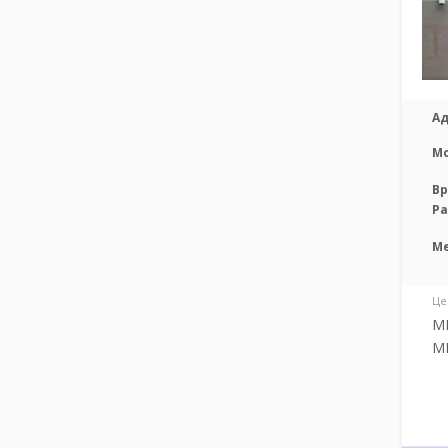
Ад
М
Вр
Р
М
Це
МР
МР