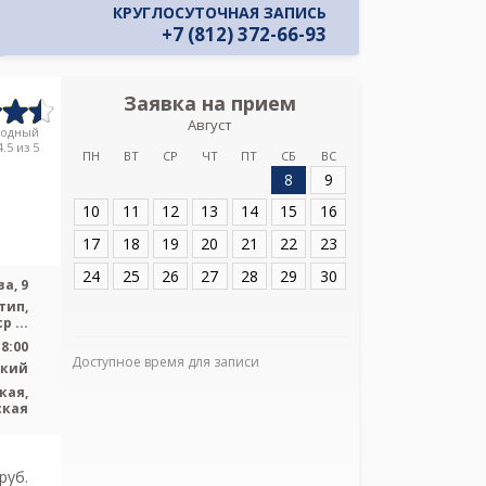
КРУГЛОСУТОЧНАЯ ЗАПИСЬ
+7 (812) 372-66-93
Заявка на прием
Запись
Август
Детский науч
родный
инфекционных бо
.5 из 5
ПН
ВТ
СР
ЧТ
ПТ
СБ
ВС
профес
8
9
Адрес:
Санкт-Пет
10
11
12
13
14
15
16
Попова, 9
17
18
19
20
21
22
23
24
25
26
27
28
29
30
а, 9
тип,
р ...
18:00
Доступное время для записи
ский
кая,
Я подтверж
ская
ознакомлен и 
Политикой ко
и даю соглас
своих персон
pуб.