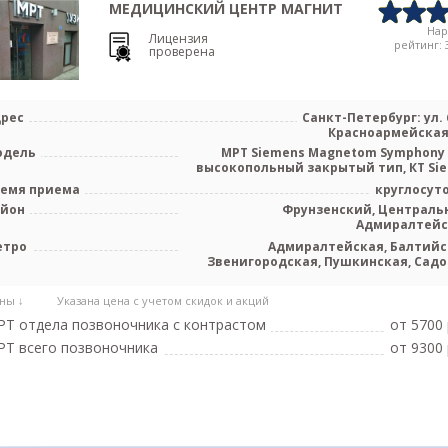
МЕДИЦИНСКИЙ ЦЕНТР МАГНИТ
На
Лицензия
рейтинг: 3
проверена
рес
Санкт-Петербург: ул. 
Красноармейская,
одель
МРТ Siemens Magnetom Symphony 
высокопольный закрытый тип, КТ Siem
емя приема
круглосут
айон
Фрунзенский, Централь
Адмиралтей
етро
Адмиралтейская, Балтийс
Звенигородская, Пушкинская, Садо
Спасская, Технологический инсти
Фрунзен
ны ↓
Указана цена с учетом скидок и акций
Т отдела позвоночника c контрастом
от 5700 
Т всего позвоночника
от 9300 