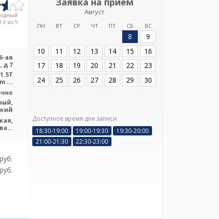
Заявка на прием
Запись
Август
Медицинс
родный
.6 из 5
ПН
ВТ
СР
ЧТ
ПТ
СБ
ВС
8
9
Адрес:
Санкт-Пет
Красноармейская,
10
11
12
13
14
15
16
6-ая
17
18
19
20
21
22
23
 д 7
1.5T
24
25
26
27
28
29
30
 ...
очно
ный,
ский
Доступное время для записи
Я подтверж
кая,
ознакомлен и 
вая,
18:30-19:00
19:00-19:30
19:30-20:00
тут,
Политикой ко
21:00-21:30
22:30-23:00
ская
и даю соглас
своих персон
pуб.
pуб.