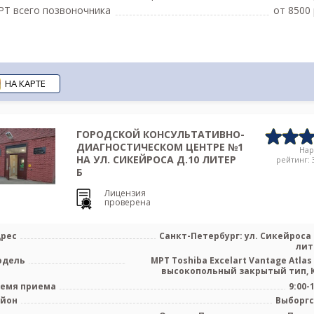
Т всего позвоночника
от 8500 
НА КАРТЕ
ГОРОДСКОЙ КОНСУЛЬТАТИВНО-
ДИАГНОСТИЧЕСКОМ ЦЕНТРЕ №1
На
НА УЛ. СИКЕЙРОСА Д.10 ЛИТЕР
рейтинг: 3
Б
Лицензия
проверена
рес
Санкт-Петербург: ул. Сикейроса 
лит
одель
МРТ Toshiba Excelart Vantage Atlas 
высокопольный закрытый тип, КТ
емя приема
9:00-
айон
Выборг