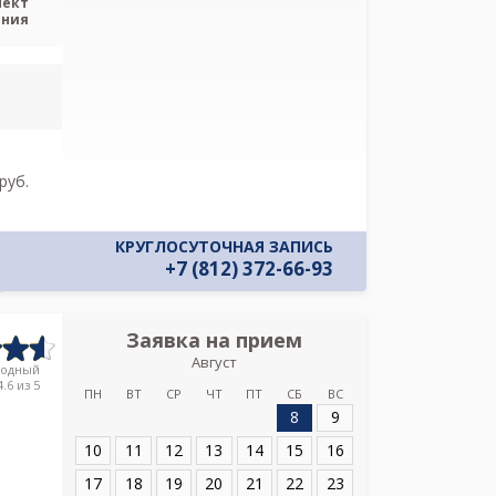
пект
Я подтверж
ения
ознакомлен и 
Политикой ко
и даю соглас
своих персон
pуб.
КРУГЛОСУТОЧНАЯ ЗАПИСЬ
+7 (812) 372-66-93
Заявка на прием
Запись
Август
Национал
родный
исследовательс
.6 из 5
ПН
ВТ
СР
ЧТ
ПТ
СБ
ВС
Алмазова у
8
9
Адрес:
Санкт-Пет
10
11
12
13
14
15
16
д. 2
17
18
19
20
21
22
23