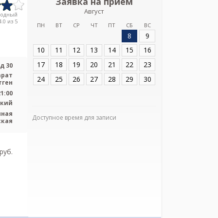
Заявка на прием
Запись
Август
СПБ ГБУЗ "КРБ 
родный
Подья
.0 из 5
ПН
ВТ
СР
ЧТ
ПТ
СБ
ВС
8
9
Адрес:
СПб, ул. 
30
10
11
12
13
14
15
16
17
18
19
20
21
22
23
д 30
арат
24
25
26
27
28
29
30
тген
21:00
ский
нная
Доступное время для записи
ская
Я подтверж
ознакомлен и 
Политикой ко
и даю соглас
pуб.
своих персон