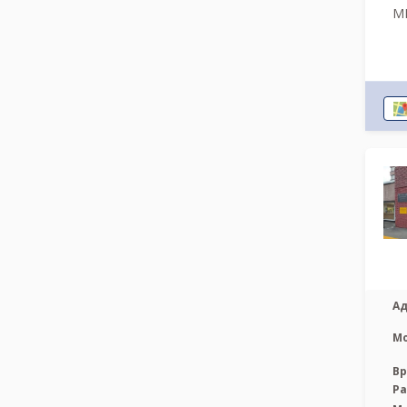
МР
Ад
М
Вр
Р