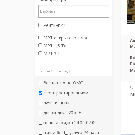
Рейтинг 4+
МРТ открытого типа
Ад
МРТ 1,5 Тл
М
МРТ 3 Тл
Вр
Р
М
Быстрый переход ↓
бесплатно по ОМС
Це
с контрастированием
МР
лучшая цена
для людей 120 кг+
ночная скидка 24.00-07.00
акции %
услуга 24 часа