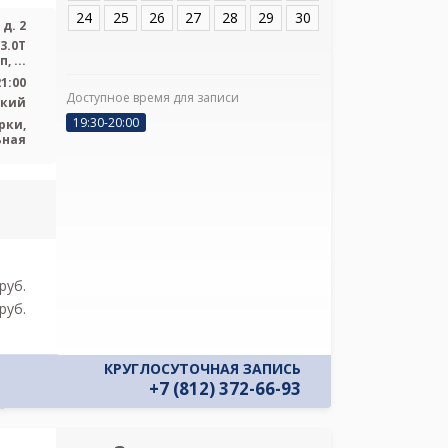
24
25
26
27
28
29
30
д. 2
3.0Т
сверхвысокопольный закрытый тип, ...
21:00
Доступное время для записи
ский
19:30-20:00
рки,
Я подтверж
ьная
ознакомлен и 
Политикой ко
и даю соглас
своих персон
pуб.
pуб.
КРУГЛОСУТОЧНАЯ ЗАПИСЬ
+7 (812) 372-66-93