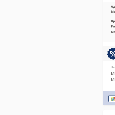
Ад
М
Вр
Р
М
Це
МР
МР