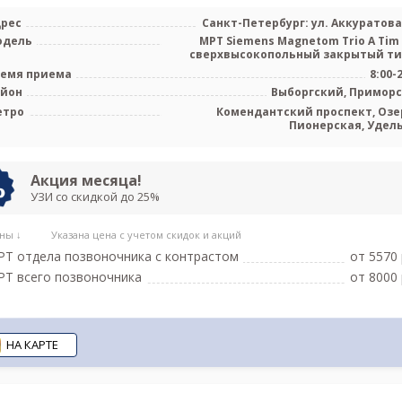
рес
Санкт-Петербург: ул. Аккуратова 
одель
МРТ Siemens Magnetom Trio A Tim 
емя приема
8:00-
айон
Выборгский, Примор
етро
Комендантский проспект, Озе
Пионерская, Удел
Акция месяца!
УЗИ со скидкой до 25%
ны ↓
Указана цена с учетом скидок и акций
Т отдела позвоночника c контрастом
от 5570 
Т всего позвоночника
от 8000 
НА КАРТЕ