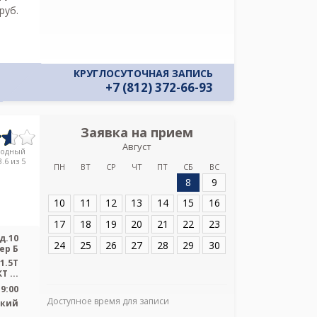
pуб.
КРУГЛОСУТОЧНАЯ ЗАПИСЬ
+7 (812) 372-66-93
Заявка на прием
Запись
Август
Городской
родный
диагностичес
.6 из 5
ПН
ВТ
СР
ЧТ
ПТ
СБ
ВС
Сикейро
8
9
Адрес:
Санкт-Пет
10
11
12
13
14
15
16
д.10 литер Б
17
18
19
20
21
22
23
д.10
24
25
26
27
28
29
30
ер Б
1.5T
 ...
19:00
Доступное время для записи
ский