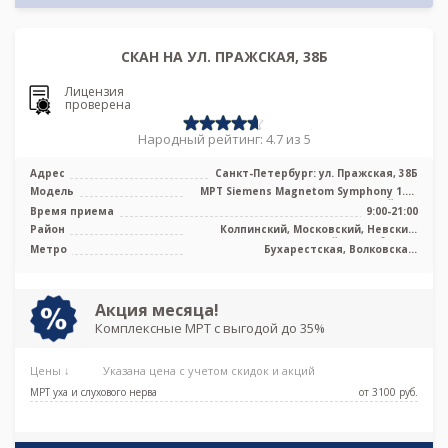
СКАН НА УЛ. ПРАЖСКАЯ, 38Б
Лицензия
проверена
Народный рейтинг: 4.7 из 5
Адрес
Санкт-Петербург: ул. Пражская, 38Б
Модель
МРТ Siemens Magnetom Symphony 1.5T
закрытый тип
Время приема
9:00-21:00
Район
Колпинский, Московский, Невский,
Фрунзенский, Лен. область
Метро
Бухарестская, Волковская,
Елизаровская, Ломоносовская,
Международная, Обухово,
Пролетарская, Рыбацкое, Дунайская,
Проспект Славы
Акция месяца!
Комплексные МРТ с выгодой до 35%
Цены ↓
Указана цена с учетом скидок и акций
МРТ уха и слухового нерва
от 3100 pуб.