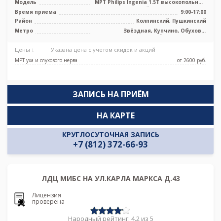
Модель
МРТ Philips Ingenia 1.5T высокопольный
полуоткрытый тип, КТ General El ...
Время приема
9:00-17:00
Район
Колпинский, Пушкинский
Метро
Звёздная, Купчино, Обухово,
Рыбацкое, Шушары
Цены ↓
Указана цена с учетом скидок и акций
МРТ уха и слухового нерва
от 2600 pуб.
ЗАПИСЬ НА ПРИЁМ
НА КАРТЕ
КРУГЛОСУТОЧНАЯ ЗАПИСЬ
+7 (812) 372-66-93
ЛДЦ МИБС НА УЛ.КАРЛА МАРКСА Д.43
Лицензия
проверена
Народный рейтинг: 4.2 из 5