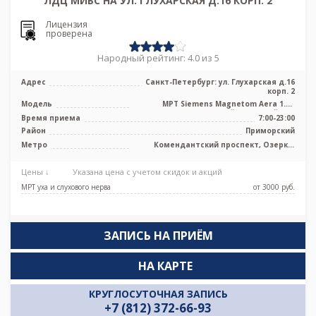
ЛДЦ МИБС НА УЛ. ГЛУХАРСКАЯ Д.16 КОРП. 2
Лицензия
проверена
Народный рейтинг: 4.0 из 5
Адрес
Санкт-Петербург: ул. Глухарская д.16
корп. 2
Модель
МРТ Siemens Magnetom Aera 1.5T
высокопольный закрытый тип
Время приема
7:00-23:00
Район
Приморский
Метро
Комендантский проспект, Озерки,
Пионерская
Цены ↓
Указана цена с учетом скидок и акций
МРТ уха и слухового нерва
от 3000 pуб.
ЗАПИСЬ НА ПРИЁМ
НА КАРТЕ
КРУГЛОСУТОЧНАЯ ЗАПИСЬ
+7 (812) 372-66-93