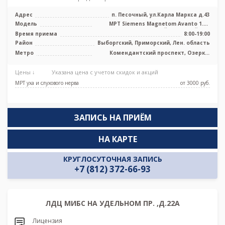
Адрес
п. Песочный, ул.Карла Маркса д.43
Модель
МРТ Siemens Magnetom Avanto 1.5Т
высокопольный закрытый тип
Время приема
8:00-19:00
Район
Выборгский, Приморский, Лен. область
Метро
Комендантский проспект, Озерки,
Парнас, Проспект Просвещения
Цены ↓
Указана цена с учетом скидок и акций
МРТ уха и слухового нерва
от 3000 pуб.
ЗАПИСЬ НА ПРИЁМ
НА КАРТЕ
КРУГЛОСУТОЧНАЯ ЗАПИСЬ
+7 (812) 372-66-93
ЛДЦ МИБС НА УДЕЛЬНОМ ПР. ,Д.22А
Лицензия