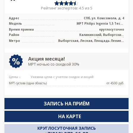
Рейтинг экспертов: 4.5 из 5
Адрес
СПб, ул. Комсомола, д. 4
Модель
МРТ Philips Ingenia 1,5 Тесла
полуоткрытого типа
Время приема
круглосуточно
Район
Калининский, Выборгский,
Красногвардейский, Центральный
Метро
Выборгская, Лесная, Площадь Ленина,
Чернышевская
Акция месяца!
МРТ ночью со скидкой 30%
Цены ↓
Указана цена с учетом скидок и акций
МРТ сустава (одна область)
от 4500 pуб.
ЗАПИСЬ НА ПРИЁМ
НА КАРТЕ
КРУГЛОСУТОЧНАЯ ЗАПИСЬ