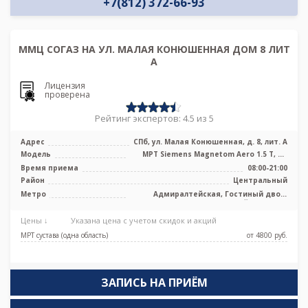
+7(812) 372-66-93
ММЦ СОГАЗ НА УЛ. МАЛАЯ КОНЮШЕННАЯ ДОМ 8 ЛИТ
А
Лицензия
проверена
Рейтинг экспертов: 4.5 из 5
Адрес
СПб, ул. Малая Конюшенная, д. 8, лит. А
Модель
МРТ Siemens Magnetom Aero 1.5 Т, КТ
Philips Ingenuity Elite 128 срезов ...
Время приема
08:00-21:00
Район
Центральный
Метро
Адмиралтейская, Гостиный двор,
Невский проспект
Цены ↓
Указана цена с учетом скидок и акций
МРТ сустава (одна область)
от 4800 pуб.
ЗАПИСЬ НА ПРИЁМ