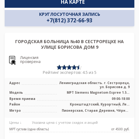
НА КАРТЕ
КРУГЛОСУТОЧНАЯ ЗАПИСЬ
+7(812) 372-66-93
ГОРОДСКАЯ БОЛЬНИЦА №40 В СЕСТРОРЕЦКЕ НА
УЛИЦЕ БОРИСОВА ДОМ 9
Лицензия
проверена
Рейтинг экспертов: 4.5 из 5
Адрес
Ленинградская область. г. Сестрорецк,
ул. Борисова д. 9
Модель
МРТ Siemens Magnetom Espree 1.5T,
МРТ Siemens Magnetom Avanto 1.5 Т, К
Время приема
09:00-18:00
...
Район
Кронштадтский, Курортный, Лен.
область
Метро
Пионерская, Старая Деревня, Чёрная
речка, Беговая
Цены ↓
Указана цена с учетом скидок и акций
МРТ сустава (одна область)
от 4500 pуб.