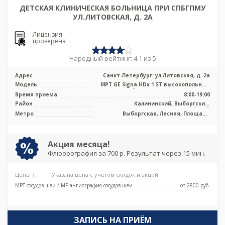
ДЕТСКАЯ КЛИНИЧЕСКАЯ БОЛЬНИЦА ПРИ СПБГПМУ
УЛ.ЛИТОВСКАЯ, Д. 2А
Лицензия
проверена
Народный рейтинг: 4.1 из 5
Адрес
Санкт-Петербург: ул.Литовская, д. 2а
Модель
МРТ GЕ Signa HDx 1.5Т высокопольный
закрытый тип, МРТ Philips Ingenia ...
Время приема
8:00-19:00
Район
Калининский, Выборгский,
Красногвардейский
Метро
Выборгская, Лесная, Площадь
Мужества
Акция месяца!
Флюорография за 700 р. Результат через 15 мин.
Цены ↓
Указана цена с учетом скидок и акций
МРТ сосудов шеи / МР ангиография сосудов шеи
от 2800 pуб.
ЗАПИСЬ НА ПРИЁМ