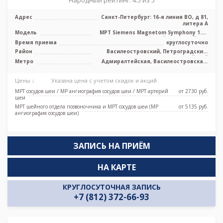
Народный рейтинг: 4.5 из 5
Адрес
Санкт-Петербург: 16-я линия ВО, д 81,
литера А
Модель
МРТ Siemens Magnetom Symphony 1.5T
высокопольный закрытый тип
Время приема
круглосуточно
Район
Василеостровский, Петроградский,
Адмиралтейский
Метро
Адмиралтейская, Василеостровская,
Приморская, Спортивная,
Новокрестовская (Зенит), Горный
Цены ↓
Указана цена с учетом скидок и акций
институт
МРТ сосудов шеи / МР ангиография сосудов шеи / МРТ артерий
от 2730 pуб.
шеи
МРТ шейного отдела позвоночника и МРТ сосудов шеи (МР
от 5135 pуб.
ангиография сосудов шеи)
ЗАПИСЬ НА ПРИЁМ
НА КАРТЕ
КРУГЛОСУТОЧНАЯ ЗАПИСЬ
+7 (812) 372-66-93