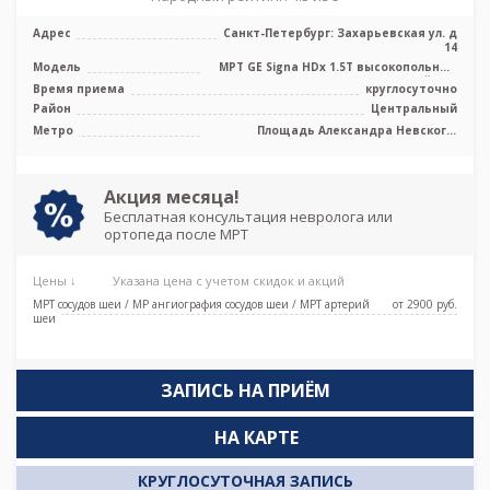
Адрес
Санкт-Петербург: Захарьевская ул. д
14
Модель
МРТ GE Signa HDx 1.5T высокопольный
закрытый тип
Время приема
круглосуточно
Район
Центральный
Метро
Площадь Александра Невского,
Площадь Восстания, Площадь Ленина,
Чернышевская
Акция месяца!
Бесплатная консультация невролога или
ортопеда после МРТ
Цены ↓
Указана цена с учетом скидок и акций
МРТ сосудов шеи / МР ангиография сосудов шеи / МРТ артерий
от 2900 pуб.
шеи
ЗАПИСЬ НА ПРИЁМ
НА КАРТЕ
КРУГЛОСУТОЧНАЯ ЗАПИСЬ