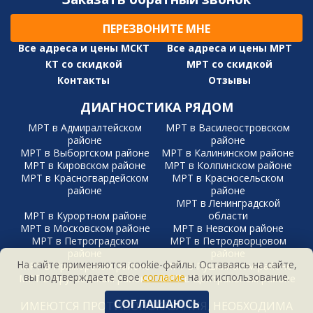
ПЕРЕЗВОНИТЕ МНЕ
Все адреса и цены МСКТ
Все адреса и цены МРТ
КТ со скидкой
МРТ со скидкой
Контакты
Отзывы
ДИАГНОСТИКА РЯДОМ
МРТ в Адмиралтейском
МРТ в Василеостровском
районе
районе
МРТ в Выборгском районе
МРТ в Калининском районе
МРТ в Кировском районе
МРТ в Колпинском районе
МРТ в Красногвардейском
МРТ в Красносельском
районе
районе
МРТ в Ленинградской
МРТ в Курортном районе
области
МРТ в Московском районе
МРТ в Невском районе
МРТ в Петроградском
МРТ в Петродворцовом
районе
районе
На сайте применяются cookie-файлы. Оставаясь на сайте,
МРТ в Приморском районе
МРТ в Пушкинском районе
вы подтверждаете свое
согласие
на их использование.
МРТ в Фрунзенском районе
МРТ в Центральном районе
СОГЛАШАЮСЬ
ИМЕЮТСЯ ПРОТИВОПОКАЗАНИЯ, НЕОБХОДИМА