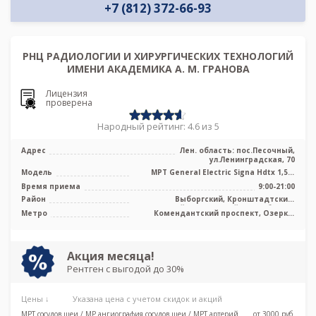
+7 (812) 372-66-93
РНЦ РАДИОЛОГИИ И ХИРУРГИЧЕСКИХ ТЕХНОЛОГИЙ
ИМЕНИ АКАДЕМИКА А. М. ГРАНОВА
Лицензия
проверена
Народный рейтинг: 4.6 из 5
Адрес
Лен. область: пос.Песочный,
ул.Ленинградская, 70
Модель
МРТ General Electric Signa Hdtx 1,5T,
МРТ Toshiba Titan Vantage 1.5T в ...
Время приема
9:00-21:00
Район
Выборгский, Кронштадтский,
Курортный, Приморский, Лен. область
Метро
Комендантский проспект, Озерки,
Парнас, Проспект Просвещения
Акция месяца!
Рентген с выгодой до 30%
Цены ↓
Указана цена с учетом скидок и акций
МРТ сосудов шеи / МР ангиография сосудов шеи / МРТ артерий
от 3000 pуб.