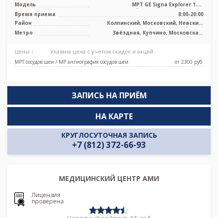
Модель
МРТ GE Signa Explorer 1.5T
высокопольный полуоткрытый тип, КТ
Время приема
8:00-20:00
Toshiba ...
Район
Колпинский, Московский, Невский,
Фрунзенский, Лен. область
Метро
Звёздная, Купчино, Московская,
Шушары, Дунайская
Цены ↓
Указана цена с учетом скидок и акций
МРТ сосудов шеи / МР ангиография сосудов шеи
от 2300 pуб.
ЗАПИСЬ НА ПРИЁМ
НА КАРТЕ
КРУГЛОСУТОЧНАЯ ЗАПИСЬ
+7 (812) 372-66-93
МЕДИЦИНСКИЙ ЦЕНТР АМИ
Лицензия
проверена