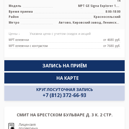
14
Модель
МРТ GE Signa Explorer 1.5T
высокопольный полуоткрытый тип, КТ
Время приема
8:00-18:00
Siemens ...
Район
Красносельский
Метро
Автово, Кировский завод, Ленинский
проспект, Проспект Ветеранов
Цены ↓
Указана цена с учетом скидок и акций
МРТ селезенки
от 4680 pуб.
МРТ селезенки с контрастом
от 7680 pуб.
ЗАПИСЬ НА ПРИЁМ
НА КАРТЕ
КРУГЛОСУТОЧНАЯ ЗАПИСЬ
+7 (812) 372-66-93
СМИТ НА БРЕСТСКОМ БУЛЬВАРЕ Д. 3 К. 2 СТР.
Лицензия
проверена