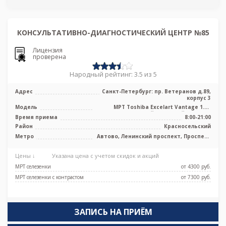
КОНСУЛЬТАТИВНО-ДИАГНОСТИЧЕСКИЙ ЦЕНТР №85
Лицензия
проверена
Народный рейтинг: 3.5 из 5
Адрес
Санкт-Петербург: пр. Ветеранов д.89,
корпус 3
Модель
МРТ Toshiba Excelart Vantage 1.5T
высокопольный закрытый тип, УЗИ
Время приема
8:00-21:00
Район
Красносельский
Метро
Автово, Ленинский проспект, Проспект
Ветеранов
Цены ↓
Указана цена с учетом скидок и акций
МРТ селезенки
от 4300 pуб.
МРТ селезенки с контрастом
от 7300 pуб.
ЗАПИСЬ НА ПРИЁМ