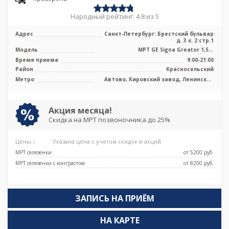
Народный рейтинг: 4.8 из 5
Адрес
Санкт-Петербург: Брестский бульвар
д. 3 к. 2 стр.1
Модель
МРТ GE Signa Greator 1,5 т
высокопольный закрытый тип
Время приема
9:00-21:00
Район
Красносельский
Метро
Автово, Кировский завод, Ленинский
проспект, Проспект Ветеранов,
Путиловская, Юго-Западная
Акция месяца!
Скидка на МРТ позвоночника до 25%
Цены ↓
Указана цена с учетом скидок и акций
МРТ селезенки
от 5200 pуб.
МРТ селезенки с контрастом
от 8200 pуб.
ЗАПИСЬ НА ПРИЁМ
НА КАРТЕ