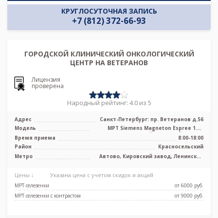
КРУГЛОСУТОЧНАЯ ЗАПИСЬ
+7 (812) 372-66-93
ГОРОДСКОЙ КЛИНИЧЕСКИЙ ОНКОЛОГИЧЕСКИЙ
ЦЕНТР НА ВЕТЕРАНОВ
Лицензия
проверена
Народный рейтинг: 4.0 из 5
Адрес
Санкт-Петербург: пр. Ветеранов д.56
Модель
МРТ Siemens Magneton Espree 1.5T
высокопольный закрытый тип, КТ
Время приема
8:00-18:00
Siemen ...
Район
Красносельский
Метро
Автово, Кировский завод, Ленинский
проспект, Проспект Ветеранов, Юго-
Западная
Цены ↓
Указана цена с учетом скидок и акций
МРТ селезенки
от 6000 pуб.
МРТ селезенки с контрастом
от 9000 pуб.