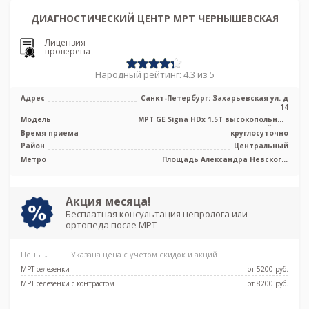
ДИАГНОСТИЧЕСКИЙ ЦЕНТР МРТ ЧЕРНЫШЕВСКАЯ
Лицензия
проверена
Народный рейтинг: 4.3 из 5
Адрес
Санкт-Петербург: Захарьевская ул. д
14
Модель
МРТ GE Signa HDx 1.5T высокопольный
закрытый тип
Время приема
круглосуточно
Район
Центральный
Метро
Площадь Александра Невского,
Площадь Восстания, Площадь Ленина,
Чернышевская
Акция месяца!
Бесплатная консультация невролога или
ортопеда после МРТ
Цены ↓
Указана цена с учетом скидок и акций
МРТ селезенки
от 5200 pуб.
МРТ селезенки с контрастом
от 8200 pуб.