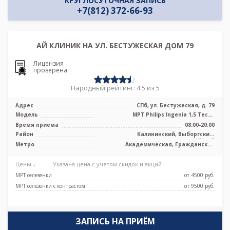
КРУГЛОСУТОЧНАЯ ЗАПИСЬ
+7(812) 372-66-93
АЙ КЛИНИК НА УЛ. БЕСТУЖЕСКАЯ ДОМ 79
Лицензия
проверена
Народный рейтинг: 4.5 из 5
Адрес
СПб, ул. Бестужеская, д. 79
Модель
МРТ Philips Ingenia 1,5 Тесла
полуоткрытого типа
Время приема
08:00-20:00
Район
Калининский, Выборгский,
Красногвардейский
Метро
Академическая, Гражданский
проспект, Ладожская, Лесная,
Площадь Ленина, Площадь Мужества
Цены ↓
Указана цена с учетом скидок и акций
МРТ селезенки
от 4500 pуб.
МРТ селезенки с контрастом
от 9500 pуб.
ЗАПИСЬ НА ПРИЁМ