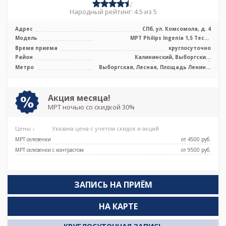
Народный рейтинг: 4.5 из 5
Адрес
СПб, ул. Комсомола, д. 4
Модель
МРТ Philips Ingenia 1,5 Тесла
полуоткрытого типа
Время приема
круглосуточно
Район
Калининский, Выборгский,
Красногвардейский, Центральный
Метро
Выборгская, Лесная, Площадь Ленина,
Чернышевская
Акция месяца!
МРТ ночью со скидкой 30%
Цены ↓
Указана цена с учетом скидок и акций
МРТ селезенки
от 4500 pуб.
МРТ селезенки с контрастом
от 9500 pуб.
ЗАПИСЬ НА ПРИЁМ
НА КАРТЕ