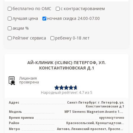
бесплатно по ОМС
с контрастированием
лучшая цена
ночная скидка 24.00-07.00
акции %
Рейтинг сервиса
ребенку 0-18 лет
АЙ-КЛИНИК (ICLINIC) ПЕТЕРГОФ, УЛ.
КОНСТАНТИНОВСКАЯ Д.1
Лицензия
проверена
Народный рейтинг: 4.7 из 5
Адрес
Санкт-Петербург: г. Петергоф, ул.
Константиновская д.1
Модель
МРТ Siemens Magnetom Avanto 1.5T
высокопольный закрытый тип
Время приема
круглосуточно
Район
Красносельский, Кронштадтский,
Петродворцовый, Лен. область
Метро
Автово, Ленинский проспект, Проспект
Ветеранов, Юго-Западная