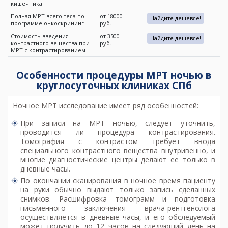
кишечника
Полная МРТ всего тела по
от 18000
Найдите дешевле!
программе онкоскрининг
руб.
Стоимость введения
от 3500
Найдите дешевле!
контрастного вещества при
руб.
МРТ с контрастированием
Особенности процедуры МРТ ночью в
круглосуточных клиниках СПб
Ночное МРТ исследование имеет ряд особенностей:
При записи на
МРТ ночью
, следует уточнить,
проводится ли процедура контрастирования.
Томография с контрастом требует ввода
специального контрастного вещества внутривенно, и
многие диагностические центры делают ее только в
дневные часы.
По окончании сканирования в ночное время пациенту
на руки обычно выдают только запись сделанных
снимков. Расшифровка томограмм и подготовка
письменного заключения врача-рентгенолога
осуществляется в дневные часы, и его обследуемый
может получить до 12 часов на следующий день на