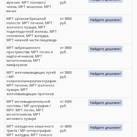
мужчин: МРТ полового
руб.
члена, МРТ мошонки, МРТ
яичек
МРТ органов брюшной
от 3800
Найдите дешевле!
полости: МРТ печени, МРТ
руб.
желчного пузыря, МРТ
поджелудочной железы, МРТ
селезенки, МРТ желудка,
МРТ нижней части пищевода
МРТ забрюшинного
от 3800
Найдите дешевле!
пространства: МРТ почек и
руб.
надпочечников, МРТ
мочеточников, МРТ
лимфоузлов
МРТ желчевыводящих путей
от 3800
Найдите дешевле!
/ МР-
руб.
холангиопанкреатикография:
МРТ печени, МРТ желчного
пузыря, МРТ
желчевыводящих протоков
МРТ мочевыделительной
от 4500
Найдите дешевле!
системы / МР урография /
руб.
МРУ: МРТ почек, МРТ
мочеточников, МРТ
мочевого пузыря
МРТ желудочно-кишечного
от 6000
Найдите дешевле!
тракта / МР-энтерография:
руб.
МРТ желудка, МРТ тонкого