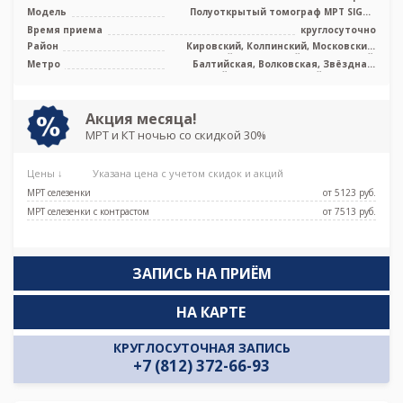
Модель
Полуоткрытый томограф МРТ SIGNA
Voyager 1.5 Тесла, КТ Revolution EVO 1
Время приема
круглосуточно
...
Район
Кировский, Колпинский, Московский,
Невский, Пушкинский, Фрунзенский,
Метро
Балтийская, Волковская, Звёздная,
Лен. область
Кировский завод, Ленинский проспект,
Московская, Московские ворота,
Обводный канал, Парк Победы,
Технологический институт,
Акция месяца!
Фрунзенская, Электросила, Дунайская,
МРТ и КТ ночью со скидкой 30%
Боровая, Заставская, Броневая
Цены ↓
Указана цена с учетом скидок и акций
МРТ селезенки
от 5123 pуб.
МРТ селезенки с контрастом
от 7513 pуб.
ЗАПИСЬ НА ПРИЁМ
НА КАРТЕ
КРУГЛОСУТОЧНАЯ ЗАПИСЬ
+7 (812) 372-66-93