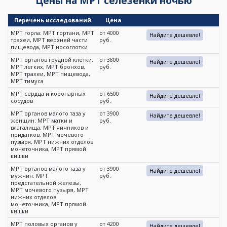
Цены на МРТ селезенки ночью
Перечень исследований
Цена
МРТ горла: МРТ гортани, МРТ
от 4000
Найдите дешевле!
трахеи, МРТ верхней части
руб.
пищевода, МРТ носоглотки
МРТ органов грудной клетки:
от 3800
Найдите дешевле!
МРТ легких, МРТ бронхов,
руб.
МРТ трахеи, МРТ пищевода,
МРТ тимуса
МРТ сердца и коронарных
от 6500
Найдите дешевле!
сосудов
руб.
МРТ органов малого таза у
от 3900
Найдите дешевле!
женщин: МРТ матки и
руб.
влагалища, МРТ яичников и
придатков, МРТ мочевого
пузыря, МРТ нижних отделов
мочеточника, МРТ прямой
кишки
МРТ органов малого таза у
от 3900
Найдите дешевле!
мужчин: МРТ
руб.
предстательной железы,
МРТ мочевого пузыря, МРТ
нижних отделов
мочеточника, МРТ прямой
кишки
МРТ половых органов у
от 4200
Найдите дешевле!