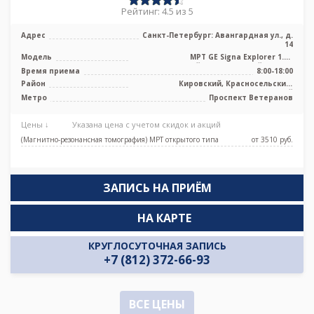
Рейтинг: 4.5 из 5
Адрес
Санкт-Петербург: Авангардная ул., д.
14
Модель
МРТ GE Signa Explorer 1.5T
высокопольный полуоткрытый тип, КТ
Время приема
8:00-18:00
Siemens ...
Район
Кировский, Красносельский,
Петродворцовый
Метро
Проспект Ветеранов
Цены ↓
Указана цена с учетом скидок и акций
(Магнитно-резонансная томография) МРТ открытого типа
от 3510 pуб.
ЗАПИСЬ НА ПРИЁМ
НА КАРТЕ
КРУГЛОСУТОЧНАЯ ЗАПИСЬ
+7 (812) 372-66-93
ВСЕ ЦЕНЫ