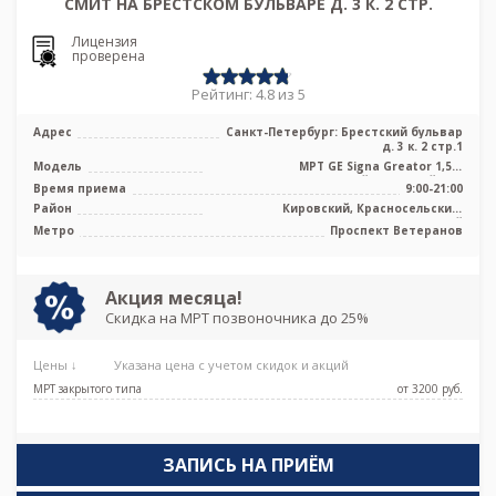
СМИТ НА БРЕСТСКОМ БУЛЬВАРЕ Д. 3 К. 2 СТР.
Лицензия
проверена
Рейтинг: 4.8 из 5
Адрес
Санкт-Петербург: Брестский бульвар
д. 3 к. 2 стр.1
Модель
МРТ GE Signa Greator 1,5 т
высокопольный закрытый тип
Время приема
9:00-21:00
Район
Кировский, Красносельский,
Петродворцовый
Метро
Проспект Ветеранов
Акция месяца!
Скидка на МРТ позвоночника до 25%
Цены ↓
Указана цена с учетом скидок и акций
МРТ закрытого типа
от 3200 pуб.
ЗАПИСЬ НА ПРИЁМ