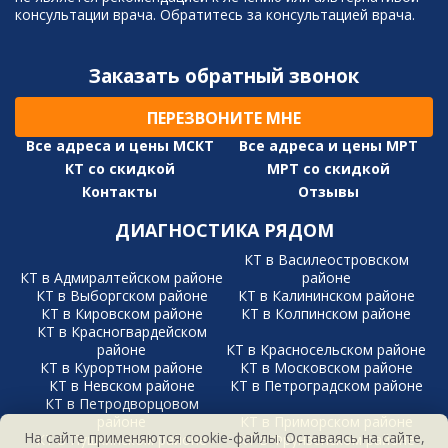
консультации врача. Обратитесь за консультацией врача.
Заказать обратный звонок
ПЕРЕЗВОНИТЕ МНЕ
Все адреса и цены МСКТ
Все адреса и цены МРТ
КТ со скидкой
МРТ со скидкой
Контакты
Отзывы
ДИАГНОСТИКА РЯДОМ
КТ в Василеостровском
КТ в Адмиралтейском районе
районе
КТ в Выборгском районе
КТ в Калининском районе
КТ в Кировском районе
КТ в Колпинском районе
КТ в Красногвардейском
районе
КТ в Красносельском районе
КТ в Курортном районе
КТ в Московском районе
КТ в Невском районе
КТ в Петроградском районе
КТ в Петродворцовом
районе
КТ в Приморском районе
На сайте применяются cookie-файлы. Оставаясь на сайте,
КТ в Пушкинском районе
КТ в Фрунзенском районе