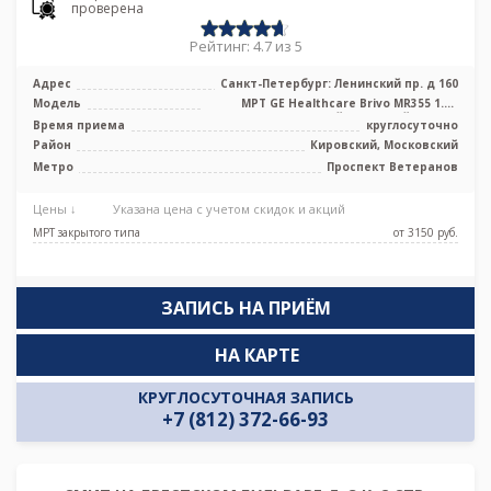
проверена
Рейтинг: 4.7 из 5
Адрес
Санкт-Петербург: Ленинский пр. д 160
Модель
МРТ GE Healthcare Brivo MR355 1.5Т
высокопольный закрытый тип, КТ
Время приема
круглосуточно
Gene ...
Район
Кировский, Московский
Метро
Проспект Ветеранов
Цены ↓
Указана цена с учетом скидок и акций
МРТ закрытого типа
от 3150 pуб.
ЗАПИСЬ НА ПРИЁМ
НА КАРТЕ
КРУГЛОСУТОЧНАЯ ЗАПИСЬ
+7 (812) 372-66-93