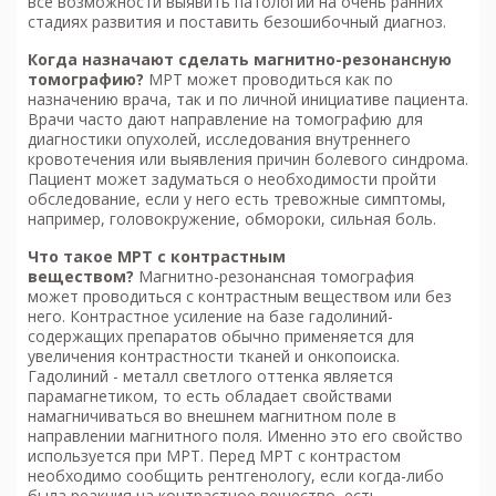
все возможности выявить патологии на очень ранних
стадиях развития и поставить безошибочный диагноз.
Когда назначают сделать м
агнитно-резонансную
томографию
?
МРТ может проводиться как по
назначению врача, так и по личной инициативе пациента.
Врачи часто дают направление на томографию для
диагностики опухолей, исследования внутреннего
кровотечения или выявления причин болевого синдрома.
Пациент может задуматься о необходимости пройти
обследование, если у него есть тревожные симптомы,
например, головокружение, обмороки, сильная боль.
Что такое МРТ с контрастным
веществом?
Магнитно-резонансная томография
может проводиться с контрастным веществом или без
него. Контрастное усиление на базе гадолиний-
содержащих препаратов обычно применяется для
увеличения контрастности тканей и онкопоиска.
Гадолиний - металл светлого оттенка является
парамагнетиком, то есть обладает свойствами
намагничиваться во внешнем магнитном поле в
направлении магнитного поля. Именно это его свойство
используется при МРТ. Перед МРТ с контрастом
необходимо сообщить рентгенологу, если когда-либо
была реакция на контрастное вещество, есть