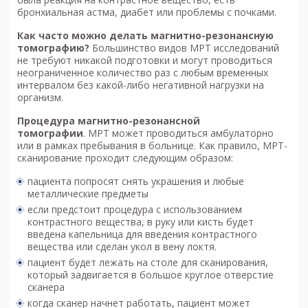
бронхиальная астма, диабет или проблемы с почками.
Как часто можно делать м
агнитно-резонансную
томографию
?
Большинство видов МРТ исследований
не требуют никакой подготовки и могут проводиться
неограниченное количество раз с любым временных
интервалом без какой-либо негативной нагрузки на
организм.
Процедура м
агнитно-резонансной
томографии
. МРТ может проводиться амбулаторно
или в рамках пребывания в больнице. Как правило, МРТ-
сканирование проходит следующим образом:
пациента попросят снять украшения и любые
металлические предметы
если предстоит процедура с использованием
контрастного вещества, в руку или кисть будет
введена капельница для введения контрастного
вещества или сделан укол в вену локтя.
пациент будет лежать на столе для сканирования,
который задвигается в большое круглое отверстие
сканера
когда сканер начнет работать, пациент может