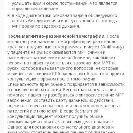
услышать шум и серию постукиваний, что является
нормальным явлением
в ходе диагностики основная задача обследуемого -
лежать без движения и иногда выполнять команды
МРТ врача по задержке дыхания.
После м
агнитно-резонансной томографии
. После
магнитно-резонансной томографии врач-рентгенолог
трактует полученные томограмммы, и через 30-40 минут
у пациента на руках оказываются МРТ снимки и
письменное заключение врача. Понимая, как бывает
неприятно пациенту остаться с заключением МРТ на
руках, которое вызывает много вопросов, некоторые
медицинские клиники СПб предлагают бесплатно пройти
консультацию с врачом после томографии.
Специальность врач обычно подбирается в зависимости
от выявленной патологии. Бесплатная консультация
помогает пациенту разобраться в хитросплетениях МРТ
заключения, составить карту дальнейших действий,
оценить степень серьёзности и опасности выявленных
патологий и отклонений. В ходе бесплатной
консультации пациент может получить общие
рекомендации и понять, что же ему делать дальше.
Однако для постановки окончательного диагноза и
выработки стратегии лечения пациент обязательно