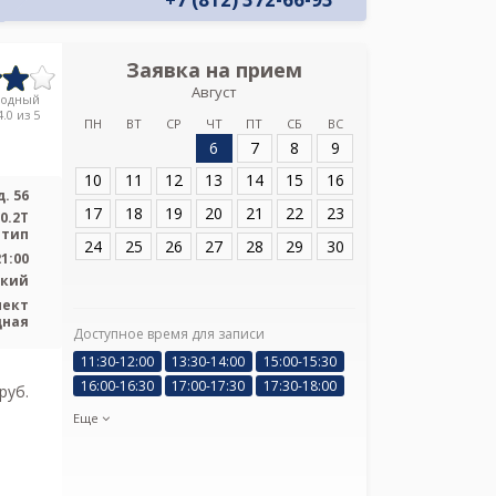
Заявка на прием
Запись
Август
Медицинский ц
родный
.0 из 5
ПН
ВТ
СР
ЧТ
ПТ
СБ
ВС
6
7
8
9
Адрес:
Санкт-Пет
д. 56
10
11
12
13
14
15
16
. 56
17
18
19
20
21
22
23
0.2T
 тип
24
25
26
27
28
29
30
21:00
ский
пект
дная
Доступное время для записи
Я подтверж
ознакомлен и 
11:30-12:00
13:30-14:00
15:00-15:30
Политикой ко
16:00-16:30
17:00-17:30
17:30-18:00
pуб.
и даю соглас
своих персон
Еще