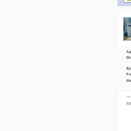
Ад
М
Вр
Р
М
Це
МР