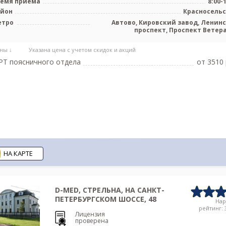
емя приема
8:00-
айон
Красносель
етро
Автово, Кировский завод, Ленин
проспект, Проспект Ветер
ны ↓
Указана цена с учетом скидок и акций
Т поясничного отдела
от 3510 
НА КАРТЕ
D-MED, СТРЕЛЬНА, НА САНКТ-
ПЕТЕРБУРГСКОМ ШОССЕ, 48
На
рейтинг: 3
Лицензия
проверена