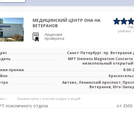
МЕДИЦИНСКИЙ ЦЕНТР ОНА НА
ВЕТЕРАНОВ
На
рейтинг: 4
Лицензия
проверена
рес
Санкт-Петербург: пр. Ветеранов д
одель
МРТ Siemens Magnetom Concerto 
низкопольный открытый
емя приема
8:00-
айон
Красносель
етро
Автово, Ленинский проспект, Прос
Ветеранов, Юго-Запа
ны ↓
Указана цена с учетом скидок и акций
Т поясничного отдела
от 3500 