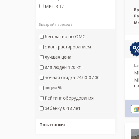
МРТ 3 Тл
Вр
Р
М
Быстрый переход ↓
бесплатно по ОМС
с контрастированием
лучшая цена
Це
для людей 120 кг+
МР
ночная скидка 24.00-07.00
МР
пр
акции %
Рейтинг оборудования
ребенку 0-18 лет
Показания