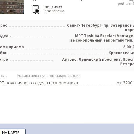
рейтинг: 3
Лицензия
проверена
рес
Санкт-Петербург: пр. Ветеранов д
корп
одель
МРТ Toshiba Excelart Vantage 
высокопольный закрытый тип,
емя приема
8:00-
айон
Красносель
етро
Автово, Ленинский проспект, Прос
Ветер
ны ↓
Указана цена с учетом скидок и акций
Т поясничного отдела позвоночника
от 3200 
НА КАРТЕ