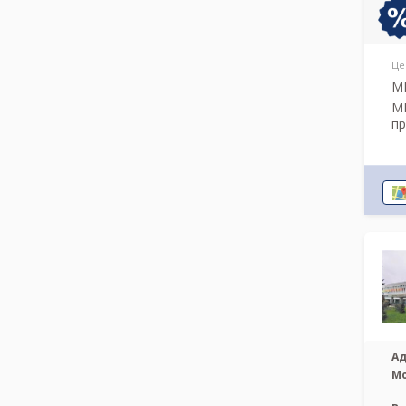
Це
МР
МР
пр
Ад
М