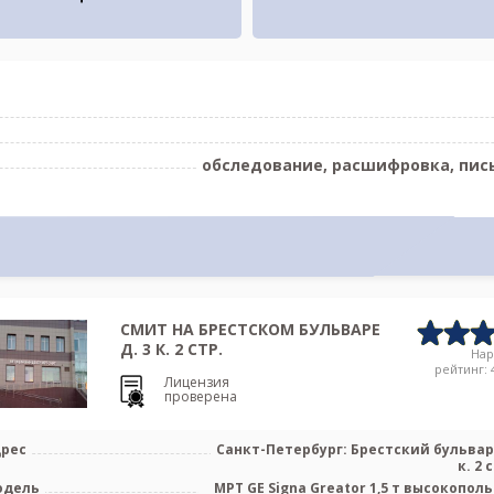
обследование, расшифровка, пис
СМИТ НА БРЕСТСКОМ БУЛЬВАРЕ
Д. 3 К. 2 СТР.
На
рейтинг: 4
Лицензия
проверена
рес
Санкт-Петербург: Брестский бульвар 
к. 2 
одель
МРТ GE Signa Greator 1,5 т высокопол