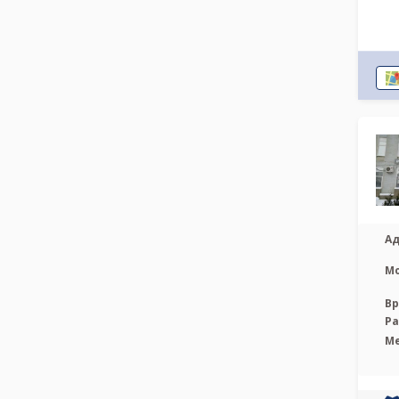
Ад
М
Вр
Р
М