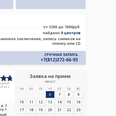
от 3200 до 7600руб.
найдено
9 центров
ьменное заключение, запись снимков на
пленку или CD
СРОЧНАЯ ЗАПИСЬ
+7(812)372-66-93
Заявка на прием
Запись
Август
СМИТ на Брестско
родный
.8 из 5
ПН
ВТ
СР
ЧТ
ПТ
СБ
ВС
6
7
8
9
Адрес:
Санкт-Пет
бульвар д. 3 к. 2 с
10
11
12
13
14
15
16
д. 3
17
18
19
20
21
22
23
стр.1
ьный