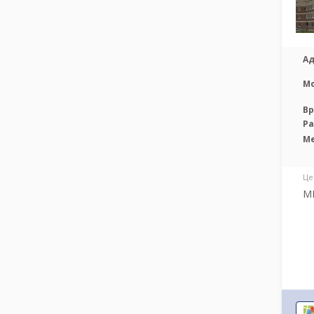
Ад
М
Вр
Р
М
Це
МР