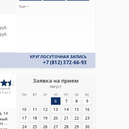
и даю соглас
своих персон
Еще
pуб.
pуб.
КРУГЛОСУТОЧНАЯ ЗАПИСЬ
+7 (812) 372-66-93
Заявка на прием
Запись
Август
Детская гор
родный
.5 из 5
ПН
ВТ
СР
ЧТ
ПТ
СБ
ВС
6
7
8
9
Адрес:
Санкт-Пет
д. 14
10
11
12
13
14
15
16
. 14
17
18
19
20
21
22
23
ьный
полуоткрытый тип, КТ Siemens ...
24
25
26
27
28
29
30