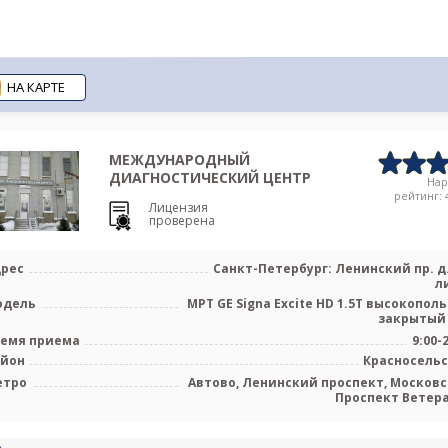
НА КАРТЕ
МЕЖДУНАРОДНЫЙ
ДИАГНОСТИЧЕСКИЙ ЦЕНТР
На
рейтинг: 4
Лицензия
проверена
рес
Санкт-Петербург: Ленинский пр. д.
л
одель
МРТ GE Signa Excite HD 1.5T высокопол
закрытый
емя приема
9:00-
айон
Красносель
етро
Автово, Ленинский проспект, Московс
Проспект Ветер