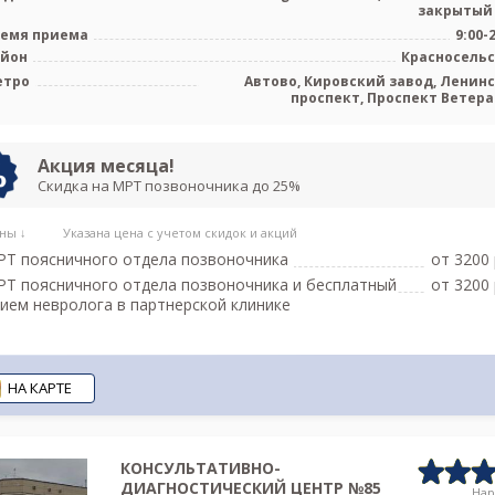
закрытый
емя приема
9:00-
айон
Красносель
етро
Автово, Кировский завод, Ленин
проспект, Проспект Ветера
Путиловская, Юго-Запа
Акция месяца!
Скидка на МРТ позвоночника до 25%
ны ↓
Указана цена с учетом скидок и акций
Т поясничного отдела позвоночника
от 3200 
Т поясничного отдела позвоночника и бесплатный
от 3200 
ием невролога в партнерской клинике
НА КАРТЕ
КОНСУЛЬТАТИВНО-
ДИАГНОСТИЧЕСКИЙ ЦЕНТР №85
На