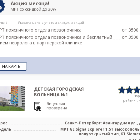
Акция месяца!
МРТ со скидкой до 30%
ны ↓
Указана цена с учетом скидок и акций
Т поясничного отдела позвоночника
от 3500 
Т поясничного отдела позвоночника и бесплатный
от 3500 
ием невролога в партнерской клинике
НА КАРТЕ
ДЕТСКАЯ ГОРОДСКАЯ
БОЛЬНИЦА №1
На
рейтинг: 4
Лицензия
проверена
рес
Санкт-Петербург: Авангардная ул., д
одель
МРТ GE Signa Explorer 1.5T высокопол