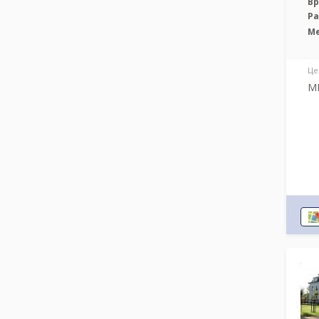
Вр
Р
М
Це
МР