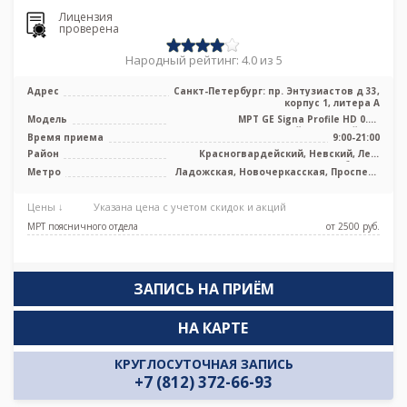
Лицензия
проверена
Народный рейтинг: 4.0 из 5
Адрес
Санкт-Петербург: пр. Энтузиастов д 33,
корпус 1, литера А
Модель
МРТ GE Signa Profile HD 0.2T
низкопольный открытый тип
Время приема
9:00-21:00
Район
Красногвардейский, Невский, Лен.
область
Метро
Ладожская, Новочеркасская, Проспект
Большевиков
Цены ↓
Указана цена с учетом скидок и акций
МРТ поясничного отдела
от 2500 pуб.
ЗАПИСЬ НА ПРИЁМ
НА КАРТЕ
КРУГЛОСУТОЧНАЯ ЗАПИСЬ
+7 (812) 372-66-93