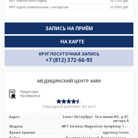
МРТ поясничного отдела
от 2700 pуб.
МРТ отдела позвоночника c контрастом
от 6500 pуб.
ЗАПИСЬ НА ПРИЁМ
НА КАРТЕ
КРУГЛОСУТОЧНАЯ ЗАПИСЬ
+7 (812) 372-66-93
МЕДИЦИНСКИЙ ЦЕНТР АМИ
Лицензия
проверена
Народный рейтинг: 4.5 из 5
Адрес
Санкт-Петербург: 16-я линия ВО, д 81,
литера А
Модель
МРТ Siemens Magnetom Symphony 1.5T
высокопольный закрытый тип
Время приема
круглосуточно
Район
Василеостровский, Петроградский,