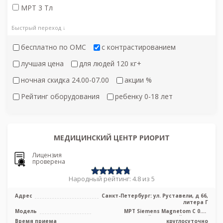
МРТ 3 Тл
Быстрый переход ↓
бесплатно по ОМС
с контрастированием
лучшая цена
для людей 120 кг+
ночная скидка 24.00-07.00
акции %
Рейтинг оборудования
ребенку 0-18 лет
МЕДИЦИНСКИЙ ЦЕНТР РИОРИТ
Лицензия
проверена
Народный рейтинг: 4.8 из 5
Адрес
Санкт-Петербург: ул. Руставели, д 66,
литера Г
Модель
МРТ Siemens Magnetom C 0.4T
среднепольный открытый тип, УЗИ
Время приема
круглосуточно