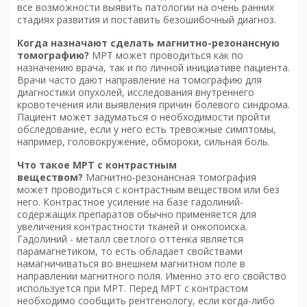
все возможности выявить патологии на очень ранних
стадиях развития и поставить безошибочный диагноз.
Когда назначают сделать м
агнитно-резонансную
томографию
?
МРТ может проводиться как по
назначению врача, так и по личной инициативе пациента.
Врачи часто дают направление на томографию для
диагностики опухолей, исследования внутреннего
кровотечения или выявления причин болевого синдрома.
Пациент может задуматься о необходимости пройти
обследование, если у него есть тревожные симптомы,
например, головокружение, обмороки, сильная боль.
Что такое МРТ с контрастным
веществом?
Магнитно-резонансная томография
может проводиться с контрастным веществом или без
него. Контрастное усиление на базе гадолиний-
содержащих препаратов обычно применяется для
увеличения контрастности тканей и онкопоиска.
Гадолиний - металл светлого оттенка является
парамагнетиком, то есть обладает свойствами
намагничиваться во внешнем магнитном поле в
направлении магнитного поля. Именно это его свойство
используется при МРТ. Перед МРТ с контрастом
необходимо сообщить рентгенологу, если когда-либо