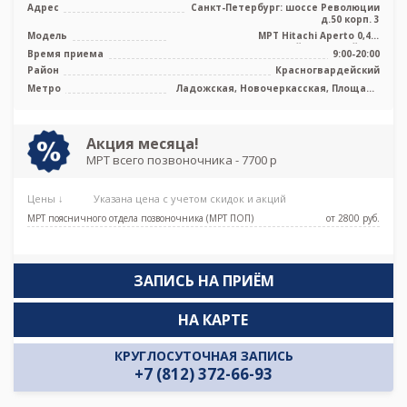
Адрес
Санкт-Петербург: шоссе Революции
д.50 корп. 3
Модель
МРТ Hitachi Aperto 0,4 Т
среднепольный открытый тип
Время приема
9:00-20:00
Район
Красногвардейский
Метро
Ладожская, Новочеркасская, Площадь
Ленина
Акция месяца!
МРТ всего позвоночника - 7700 р
Цены ↓
Указана цена с учетом скидок и акций
МРТ поясничного отдела позвоночника (МРТ ПОП)
от 2800 pуб.
ЗАПИСЬ НА ПРИЁМ
НА КАРТЕ
КРУГЛОСУТОЧНАЯ ЗАПИСЬ
+7 (812) 372-66-93