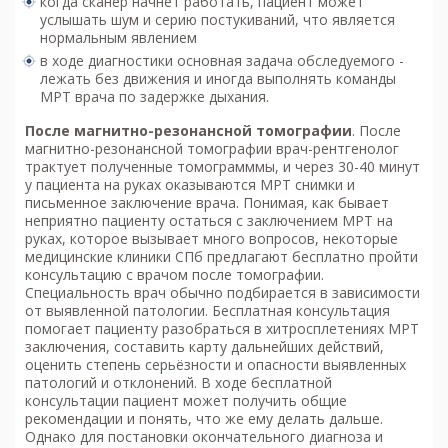
когда сканер начнет работать, пациент может
услышать шум и серию постукиваний, что является
нормальным явлением
в ходе диагностики основная задача обследуемого -
лежать без движения и иногда выполнять команды
МРТ врача по задержке дыхания.
После м
агнитно-резонансной томографии
. После
магнитно-резонансной томографии врач-рентгенолог
трактует полученные томограмммы, и через 30-40 минут
у пациента на руках оказываются МРТ снимки и
письменное заключение врача. Понимая, как бывает
неприятно пациенту остаться с заключением МРТ на
руках, которое вызывает много вопросов, некоторые
медицинские клиники СПб предлагают бесплатно пройти
консультацию с врачом после томографии.
Специальность врач обычно подбирается в зависимости
от выявленной патологии. Бесплатная консультация
помогает пациенту разобраться в хитросплетениях МРТ
заключения, составить карту дальнейших действий,
оценить степень серьёзности и опасности выявленных
патологий и отклонений. В ходе бесплатной
консультации пациент может получить общие
рекомендации и понять, что же ему делать дальше.
Однако для постановки окончательного диагноза и