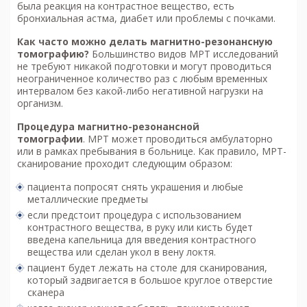
была реакция на контрастное вещество, есть
бронхиальная астма, диабет или проблемы с почками.
Как часто можно делать м
агнитно-резонансную
томографию
?
Большинство видов МРТ исследований
не требуют никакой подготовки и могут проводиться
неограниченное количество раз с любым временных
интервалом без какой-либо негативной нагрузки на
организм.
Процедура м
агнитно-резонансной
томографии
. МРТ может проводиться амбулаторно
или в рамках пребывания в больнице. Как правило, МРТ-
сканирование проходит следующим образом:
пациента попросят снять украшения и любые
металлические предметы
если предстоит процедура с использованием
контрастного вещества, в руку или кисть будет
введена капельница для введения контрастного
вещества или сделан укол в вену локтя.
пациент будет лежать на столе для сканирования,
который задвигается в большое круглое отверстие
сканера