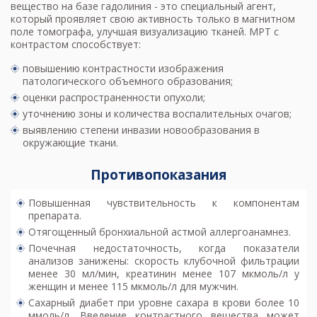
вещество на базе гадолиния - это специальный агент,
который проявляет свою активность только в магнитном
поле томографа, улучшая визуализацию тканей. МРТ с
контрастом способствует:
повышению контрастности изображения
патологического объемного образования;
оценки распространенности опухоли;
уточнению зоны и количества воспалительных очагов;
выявлению степени инвазии новообразования в
окружающие ткани.
Противопоказания
Повышенная чувствительность к компонентам
препарата.
Отягощенный бронхиальной астмой аллергоанамнез.
Почечная недостаточность, когда показатели
анализов занижены: скорость клубочной фильтрации
менее 30 мл/мин, креатинин менее 107 мкмоль/л у
женщин и менее 115 мкмоль/л для мужчин.
Сахарный диабет при уровне сахара в крови более 10
ммоль/л. Введение контрастного вещества может