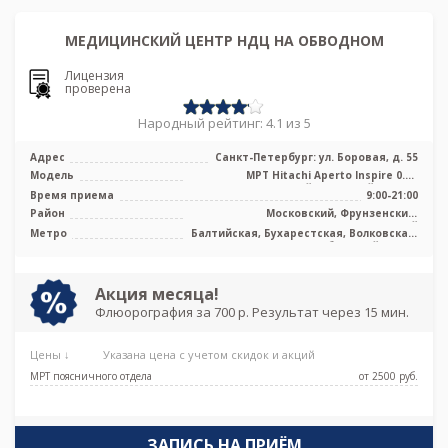
МЕДИЦИНСКИЙ ЦЕНТР НДЦ НА ОБВОДНОМ
Лицензия
проверена
Народный рейтинг: 4.1 из 5
Адрес
Санкт-Петербург: ул. Боровая, д. 55
Модель
МРТ Hitachi Aperto Inspire 0.4T
среднепольный открытый тип, КТ
Время приема
9:00-21:00
Toshiba ...
Район
Московский, Фрунзенский,
Центральный
Метро
Балтийская, Бухарестская, Волковская,
Московские ворота, Обводный канал,
Пушкинская, Фрунзенская, Боровая,
Каретная
Акция месяца!
Флюорография за 700 р. Результат через 15 мин.
Цены ↓
Указана цена с учетом скидок и акций
МРТ поясничного отдела
от 2500 pуб.
ЗАПИСЬ НА ПРИЁМ