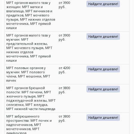
МРТ органов малого таза у
от 3900
Найдите дешевле!
женщин: МРТ матки и
руб.
влагалища, МРТ яичников и
придатков, МРТ мочевого
пузыря, МРТ нижних отделов
мочеточника, МРТ прямой
кишки
МРТ органов малого таза у
от 3900
Найдите дешевле!
мужчин: МРТ
руб.
предстательной железы,
МРТ мочевого пузыря, МРТ
нижних отделов
мочеточника, МРТ прямой
кишки
МРТ половых органов у
от 4200
Найдите дешевле!
мужчин: МРТ полового
руб.
члена, МРТ мошонки, МРТ
яичек
МРТ органов брюшной
от 3800
Найдите дешевле!
полости: МРТ печени, МРТ
руб.
желчного пузыря, МРТ
поджелудочной железы, МРТ
селезенки, МРТ желудка,
МРТ нижней части пищевода
МРТ забрюшинного
от 3800
Найдите дешевле!
пространства: МРТ почек и
руб.
надпочечников, МРТ
мочеточников, МРТ
лимфоузлов