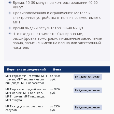
Время: 15-30 минут при контрастировании 40-60
минут
Противопоказания и ограничения: Металл и
электронные устройства в теле не совместимые с
МРТ
Время выдачи результатов: 30-40 минут
Что входит в стоимость: Сканирование,
расшифровка томограмм, письменное заключение
врача, запись снимков на пленку или электронный
носитель
Перечень исследований
Цена
МРТ горла: МРТ гортани, МРТ
от 4000
Найдите дешевле!
трахеи, МРТ верхней части
руб.
пищевода, МРТ носоглотки
МРТ органов грудной клетки:
от 3800
Найдите дешевле!
МРТ легких, МРТ бронхов,
руб.
МРТ трахеи, МРТ пищевода,
МРТ тимуса
МРТ сердца и коронарных
от 6500
Найдите дешевле!
сосудов
руб.