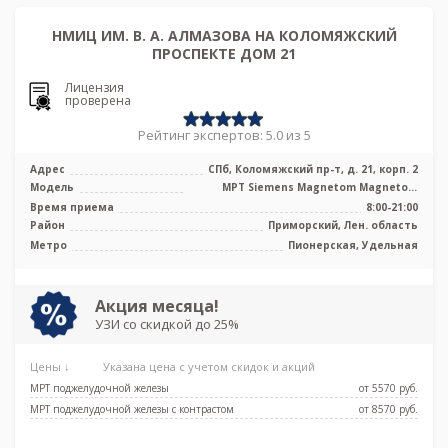
НМИЦ ИМ. В. А. АЛМАЗОВА НА КОЛОМЯЖСКИЙ
ПРОСПЕКТЕ ДОМ 21
Лицензия
проверена
Рейтинг экспертов: 5.0 из 5
Адрес
СПб, Коломяжский пр-т, д. 21, корп. 2
Модель
МРТ Siemens Magnetom Magnetom
Espree 1.5 Тесла, КТ Philips Ingenuity E ...
Время приема
8:00-21:00
Район
Приморский, Лен. область
Метро
Пионерская, Удельная
Акция месяца!
УЗИ со скидкой до 25%
Цены ↓
Указана цена с учетом скидок и акций
МРТ поджелудочной железы
от 5570 pуб.
МРТ поджелудочной железы с контрастом
от 8570 pуб.