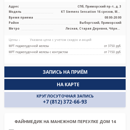
Адрес
СПб, Приморский пр-т, д. 3
Модель
КТ Siemens Sensation 16 срезов, МРТ
Siemens Magnetom Avanto 1.5 Тесла
Время приема
08:00-20:00
Район
Выборгский, Приморский
Метро
Лесная, Старая Деревня, Чёрная
речка
Цены ↓
Указана цена с учетом скидок и акций
МРТ поджелудочной железы
от 3750 pуб.
МРТ поджелудочной железы с контрастом
от 7150 pуб.
ЗАПИСЬ НА ПРИЁМ
НА КАРТЕ
КРУГЛОСУТОЧНАЯ ЗАПИСЬ
+7 (812) 372-66-93
ФАЙНМЕДИК НА МАНЕЖНОМ ПЕРЕУЛКЕ ДОМ 14