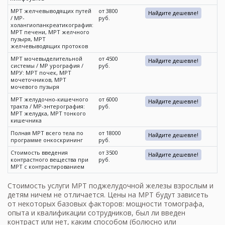
МРТ желчевыводящих путей
от 3800
Найдите дешевле!
/ МР-
руб.
холангиопанкреатикография:
МРТ печени, МРТ желчного
пузыря, МРТ
желчевыводящих протоков
МРТ мочевыделительной
от 4500
Найдите дешевле!
системы / МР урография /
руб.
МРУ: МРТ почек, МРТ
мочеточников, МРТ
мочевого пузыря
МРТ желудочно-кишечного
от 6000
Найдите дешевле!
тракта / МР-энтерография:
руб.
МРТ желудка, МРТ тонкого
кишечника
Полная МРТ всего тела по
от 18000
Найдите дешевле!
программе онкоскрининг
руб.
Стоимость введения
от 3500
Найдите дешевле!
контрастного вещества при
руб.
МРТ с контрастированием
Стоимость услуги
МРТ поджелудочной железы
взрослым и
детям ничем не отличается.
Цены на МРТ
будут зависеть
от некоторых базовых факторов: мощности томографа,
опыта и квалификации сотрудников, был ли введен
контраст или нет, каким способом (болюсно или