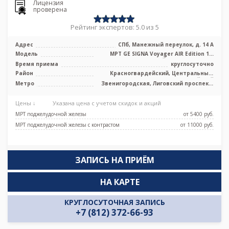
Лицензия
проверена
Рейтинг экспертов: 5.0 из 5
Адрес
СПб, Манежный переулок, д. 14 А
Модель
МРТ GE SIGNA Voyager AIR Edition 1.5
Тесла полуоткрытый, КТ GE Revolut ...
Время приема
круглосуточно
Район
Красногвардейский, Центральный,
Адмиралтейский
Метро
Звенигородская, Лиговский проспект,
Маяковская, Площадь Александра
Невского, Площадь Восстания,
Цены ↓
Указана цена с учетом скидок и акций
Площадь Ленина, Чернышевская
МРТ поджелудочной железы
от 5400 pуб.
МРТ поджелудочной железы с контрастом
от 11000 pуб.
ЗАПИСЬ НА ПРИЁМ
НА КАРТЕ
КРУГЛОСУТОЧНАЯ ЗАПИСЬ
+7 (812) 372-66-93