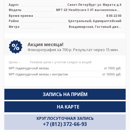
Адрес
Санкт-Петербург: ул. Марата д.6
Модель
МРТ GЕ Healthcare 3.0T высокопольный
закрытый тип, КТ Philips Ingenuit ...
Время приема
8:00-22:00
Район
Центральный, Адмиралтейский
Метро
Владимирская, Гостиный двор,
Достоевская, Лиговский проспект,
Маяковская, Невский проспект,
Площадь Восстания
Акция месяца!
Флюорография за 700 р. Результат через 15 мин.
Цены ↓
Указана цена с учетом скидок и акций
МРТ поджелудочной железы
от 7000 pуб.
МРТ поджелудочной железы с контрастом
от 10000 pуб.
ЗАПИСЬ НА ПРИЁМ
НА КАРТЕ
КРУГЛОСУТОЧНАЯ ЗАПИСЬ
+7 (812) 372-66-93