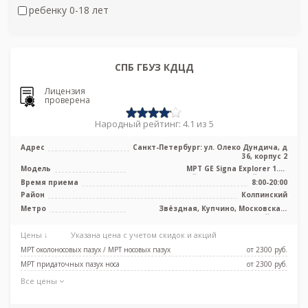
ребенку 0-18 лет
СПБ ГБУЗ КДЦД
Лицензия
проверена
Народный рейтинг: 4.1 из 5
Адрес
Санкт-Петербург: ул. Олеко Дундича, д
36, корпус 2
Модель
МРТ GE Signa Explorer 1.5T
высокопольный полуоткрытый тип, КТ
Время приема
8:00-20:00
Toshiba ...
Район
Колпинский
Метро
Звёздная, Купчино, Московская,
Шушары, Дунайская
Цены ↓
Указана цена с учетом скидок и акций
МРТ околоносовых пазух / МРТ носовых пазух
от 2300 pуб.
МРТ придаточных пазух носа
от 2300 pуб.
Все цены