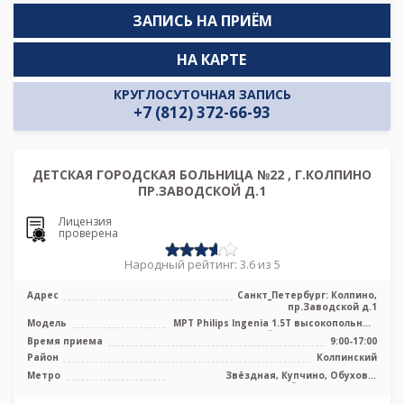
ЗАПИСЬ НА ПРИЁМ
НА КАРТЕ
КРУГЛОСУТОЧНАЯ ЗАПИСЬ
+7 (812) 372-66-93
ДЕТСКАЯ ГОРОДСКАЯ БОЛЬНИЦА №22 , Г.КОЛПИНО
ПР.ЗАВОДСКОЙ Д.1
Лицензия
проверена
Народный рейтинг: 3.6 из 5
Адрес
Санкт_Петербург: Колпино,
пр.Заводской д.1
Модель
МРТ Philips Ingenia 1.5T высокопольный
полуоткрытый тип, КТ General El ...
Время приема
9:00-17:00
Район
Колпинский
Метро
Звёздная, Купчино, Обухово,
Рыбацкое, Шушары