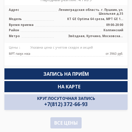
Адрес
Ленинградская область. г. Пушкин, ул.
Школьная д.35
Модель
КТ GE Optima 64 среза, МРТ GE 1,5
Тесла, УЗИ аппарат
Время приема
09:00-20:00
Район
Колпинский
Метро
Звёздная, Купчино, Московская,
Шушары
Цены ↓
Указана цена с учетом скидок и акций
МРТ пазух носа
от 3960 pуб.
ЗАПИСЬ НА ПРИЁМ
НА КАРТЕ
КРУГЛОСУТОЧНАЯ ЗАПИСЬ
+7(812) 372-66-93
ВСЕ ЦЕНЫ