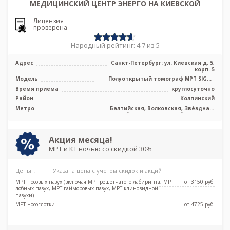
МЕДИЦИНСКИЙ ЦЕНТР ЭНЕРГО НА КИЕВСКОЙ
Лицензия
проверена
Народный рейтинг: 4.7 из 5
Адрес
Санкт-Петербург: ул. Киевская д. 5,
корп. 5
Модель
Полуоткрытый томограф МРТ SIGNA
Voyager 1.5 Тесла, КТ Revolution EVO 1
Время приема
круглосуточно
...
Район
Колпинский
Метро
Балтийская, Волковская, Звёздная,
Кировский завод, Ленинский проспект,
Московская, Московские ворота,
Обводный канал, Парк Победы,
Технологический институт,
Акция месяца!
Фрунзенская, Электросила, Дунайская,
МРТ и КТ ночью со скидкой 30%
Боровая, Заставская, Броневая
Цены ↓
Указана цена с учетом скидок и акций
МРТ носовых пазух (включая МРТ решётчатого лабиринта, МРТ
от 3150 pуб.
лобных пазух, МРТ гайморовых пазух, МРТ клиновидной
пазухи)
МРТ носоглотки
от 4725 pуб.