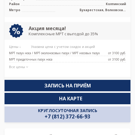
Район
Колпинский
Метро
Бухарестская, Волковская,
Елизаровская, Ломоносовская,
Международная, Обухово,
Пролетарская, Рыбацкое, Дунайская,
Проспект Славы
Акция месяца!
Комплексные МРТ с выгодой до 35%
Цены ↓
Указана цена с учетом скидок и акций
МРТ пазух носа / МРТ околоносовых пазух / МРТ носовых пазух
от 3100 pуб.
МРТ придаточных пазух носа
от 3100 pуб.
Все цены
ЗАПИСЬ НА ПРИЁМ
НА КАРТЕ
КРУГЛОСУТОЧНАЯ ЗАПИСЬ
+7 (812) 372-66-93