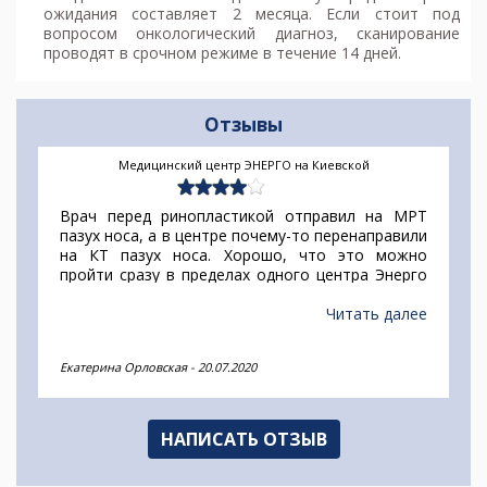
ожидания составляет 2 месяца. Если стоит под
вопросом онкологический диагноз, сканирование
проводят в срочном режиме в течение 14 дней.
Отзывы
Медицинский центр ЭНЕРГО на Киевской
Врач перед ринопластикой отправил на МРТ
пазух носа, а в центре почему-то перенаправили
на КТ пазух носа. Хорошо, что это можно
пройти сразу в пределах одного центра Энерго
на Киевской. Решила не испытывать судьбу и
сделала сразу оба исследования. На обе
Читать далее
процедуры ушел всего один час.
Екатерина Орловская
-
20.07.2020
НАПИСАТЬ ОТЗЫВ