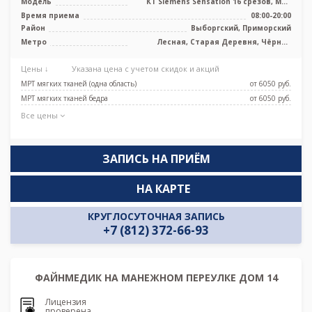
Модель
КТ Siemens Sensation 16 срезов, МРТ
Siemens Magnetom Avanto 1.5 Тесла
Время приема
08:00-20:00
Район
Выборгский, Приморский
Метро
Лесная, Старая Деревня, Чёрная
речка
Цены ↓
Указана цена с учетом скидок и акций
МРТ мягких тканей (одна область)
от 6050 pуб.
МРТ мягких тканей бедра
от 6050 pуб.
Все цены
ЗАПИСЬ НА ПРИЁМ
НА КАРТЕ
КРУГЛОСУТОЧНАЯ ЗАПИСЬ
+7 (812) 372-66-93
ФАЙНМЕДИК НА МАНЕЖНОМ ПЕРЕУЛКЕ ДОМ 14
Лицензия
проверена