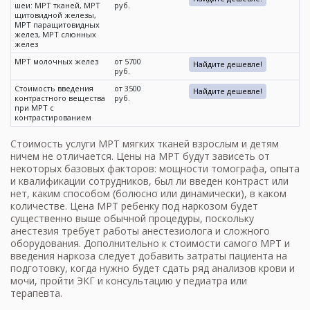
шеи: МРТ тканей, МРТ
руб.
щитовидной железы,
МРТ паращитовидных
желез, МРТ слюнных
желез
МРТ молочных желез
от 5700
Найдите дешевле!
руб.
Стоимость введения
от 3500
Найдите дешевле!
контрастного вещества
руб.
при МРТ с
контрастированием
Стоимость услуги
МРТ мягких тканей
взрослым и детям
ничем не отличается.
Цены на МРТ
будут зависеть от
некоторых базовых факторов: мощности томографа, опыта
и квалификации сотрудников, был ли введен контраст или
нет, каким способом (болюсно или динамически), в каком
количестве. Цена МРТ ребенку под наркозом будет
существенно выше обычной процедуры, поскольку
анестезия требует работы анестезиолога и сложного
оборудования. Дополнительно к
стоимости самого МРТ
и
введения наркоза следует добавить затраты пациента на
подготовку, когда нужно будет сдать ряд анализов крови и
мочи, пройти ЭКГ и консультацию у педиатра или
терапевта.