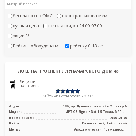
Быстрый переход ↓
бесплатно по ОМС
с контрастированием
лучшая цена
ночная скидка 24.00-07.00
акции %
Рейтинг оборудования
ребенку 0-18 лет
ЛОКБ НА ПРОСПЕКТЕ ЛУНАЧАРСКОГО ДОМ 45
Лицензия
проверена
Рейтинг экспертов: 5.0 из 5
Адрес
СПБ, пр. Луначарского, 45 к.2, литер А
Модель
МРТ GE Signa HDxt 1.5 Тесла, МРТ GE
Optima MR 360 1.5 Тесла, KT GE Opt ...
Время приема
09:00-21:00
Район
Калининский, Выборгский
Метро
Академическая, Гражданский
проспект, Озерки, Площадь Мужества,