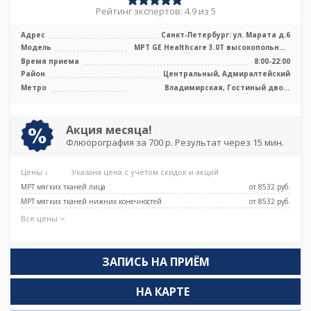
Рейтинг экспертов: 4.9 из 5
Адрес
Санкт-Петербург: ул. Марата д.6
Модель
МРТ GЕ Healthcare 3.0T высокопольный
закрытый тип, КТ Philips Ingenuit ...
Время приема
8:00-22:00
Район
Центральный, Адмиралтейский
Метро
Владимирская, Гостиный двор,
Достоевская, Лиговский проспект,
Маяковская, Невский проспект,
Площадь Восстания
Акция месяца!
Флюорография за 700 р. Результат через 15 мин.
Цены ↓
Указана цена с учетом скидок и акций
МРТ мягких тканей лица
от 8532 pуб.
МРТ мягких тканей нижних конечностей
от 8532 pуб.
Все цены
ЗАПИСЬ НА ПРИЁМ
НА КАРТЕ