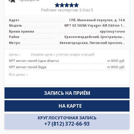
Рейтинг экспертов: 5.0 из 5
Адрес
СПб, Манежный переулок, д. 14 А
Модель
МРТ GE SIGNA Voyager AIR Edition 1.5
Тесла полуоткрытый, КТ GE Revolut ...
Время приема
круглосуточно
Район
Красногвардейский, Центральный,
Адмиралтейский
Метро
Звенигородская, Лиговский проспект,
Маяковская, Площадь Александра
Невского, Площадь Восстания,
Цены ↓
Указана цена с учетом скидок и акций
Площадь Ленина, Чернышевская
МРТ мягких тканей (одна область)
от 8000 pуб.
МРТ мягких тканей бедра
от 8000 pуб.
Все цены
ЗАПИСЬ НА ПРИЁМ
НА КАРТЕ
КРУГЛОСУТОЧНАЯ ЗАПИСЬ
+7 (812) 372-66-93