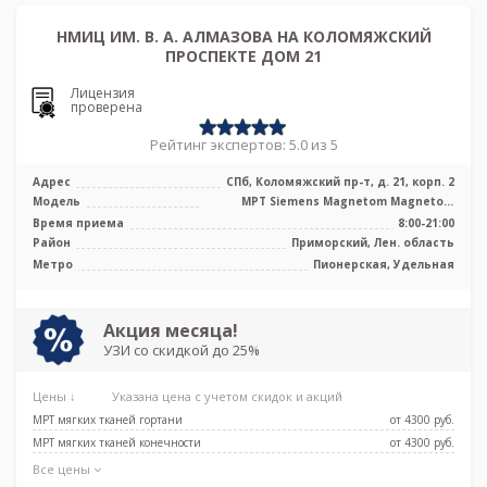
НМИЦ ИМ. В. А. АЛМАЗОВА НА КОЛОМЯЖСКИЙ
ПРОСПЕКТЕ ДОМ 21
Лицензия
проверена
Рейтинг экспертов: 5.0 из 5
Адрес
СПб, Коломяжский пр-т, д. 21, корп. 2
Модель
МРТ Siemens Magnetom Magnetom
Espree 1.5 Тесла, КТ Philips Ingenuity E ...
Время приема
8:00-21:00
Район
Приморский, Лен. область
Метро
Пионерская, Удельная
Акция месяца!
УЗИ со скидкой до 25%
Цены ↓
Указана цена с учетом скидок и акций
МРТ мягких тканей гортани
от 4300 pуб.
МРТ мягких тканей конечности
от 4300 pуб.
Все цены