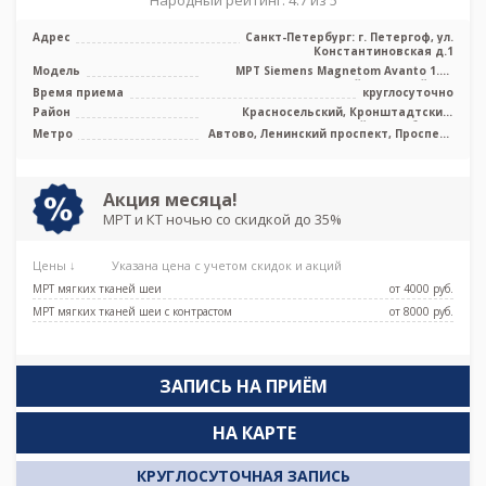
Народный рейтинг: 4.7 из 5
Адрес
Санкт-Петербург: г. Петергоф, ул.
Константиновская д.1
Модель
МРТ Siemens Magnetom Avanto 1.5T
высокопольный закрытый тип
Время приема
круглосуточно
Район
Красносельский, Кронштадтский,
Петродворцовый, Лен. область
Метро
Автово, Ленинский проспект, Проспект
Ветеранов, Юго-Западная
Акция месяца!
МРТ и КТ ночью со скидкой до 35%
Цены ↓
Указана цена с учетом скидок и акций
МРТ мягких тканей шеи
от 4000 pуб.
МРТ мягких тканей шеи с контрастом
от 8000 pуб.
ЗАПИСЬ НА ПРИЁМ
НА КАРТЕ
КРУГЛОСУТОЧНАЯ ЗАПИСЬ