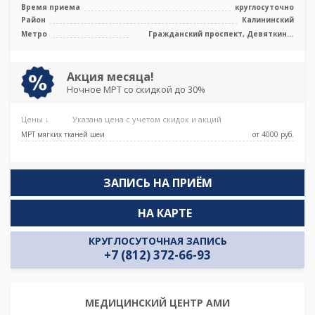
полуоткрытый тип, КТ Philips In ...
Время приема
круглосуточно
Район
Калининский
Метро
Гражданский проспект, Девяткино,
Парнас, Проспект Просвещения
Акция месяца!
Ночное МРТ со скидкой до 30%
Цены ↓
Указана цена с учетом скидок и акций
МРТ мягких тканей шеи
от 4000 pуб.
ЗАПИСЬ НА ПРИЁМ
НА КАРТЕ
КРУГЛОСУТОЧНАЯ ЗАПИСЬ
+7 (812) 372-66-93
МЕДИЦИНСКИЙ ЦЕНТР АМИ