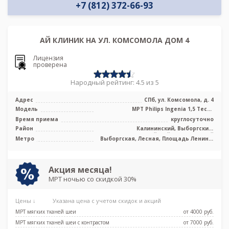
+7 (812) 372-66-93
АЙ КЛИНИК НА УЛ. КОМСОМОЛА ДОМ 4
Лицензия
проверена
Народный рейтинг: 4.5 из 5
Адрес
СПб, ул. Комсомола, д. 4
Модель
МРТ Philips Ingenia 1,5 Тесла
полуоткрытого типа
Время приема
круглосуточно
Район
Калининский, Выборгский,
Красногвардейский, Центральный
Метро
Выборгская, Лесная, Площадь Ленина,
Чернышевская
Акция месяца!
МРТ ночью со скидкой 30%
Цены ↓
Указана цена с учетом скидок и акций
МРТ мягких тканей шеи
от 4000 pуб.
МРТ мягких тканей шеи с контрастом
от 7000 pуб.