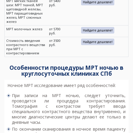
МРТ мягких тканей
от 5400
Найдите дешевле!
шеи: МРТ тканей, МРТ
руб.
щитовидной железы,
МРТ паращитовидных
желез, МРТ слюнных
желез
МРТ молочных желез
от 5700
Найдите дешевле!
руб.
Стоимость введения
от 3500
Найдите дешевле!
контрастного вещества
руб.
при МРТ с
контрастированием
Особенности процедуры МРТ ночью в
круглосуточных клиниках СПб
Ночное МРТ исследование имеет ряд особенностей:
При записи на
МРТ ночью
, следует уточнить,
проводится ли процедура контрастирования.
Томография с контрастом требует ввода
специального контрастного вещества внутривенно, и
многие диагностические центры делают ее только в
дневные часы.
По окончании сканирования в ночное время пациенту