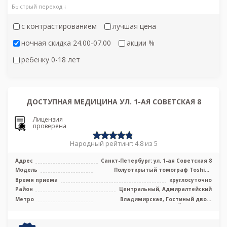
Быстрый переход ↓
с контрастированием
лучшая цена
ночная скидка 24.00-07.00
акции %
ребенку 0-18 лет
ДОСТУПНАЯ МЕДИЦИНА УЛ. 1-АЯ СОВЕТСКАЯ 8
Лицензия
проверена
Народный рейтинг: 4.8 из 5
Адрес
Санкт-Петербург: ул. 1-ая Советская 8
Модель
Полуоткрытый томограф Toshiba
Vantage Titan 1.5 Тесла, КТ Toshiba Aqui
Время приема
круглосуточно
...
Район
Центральный, Адмиралтейский
Метро
Владимирская, Гостиный двор,
Достоевская, Лиговский проспект,
Маяковская, Невский проспект,
Площадь Александра Невского,
Площадь Восстания, Пушкинская,