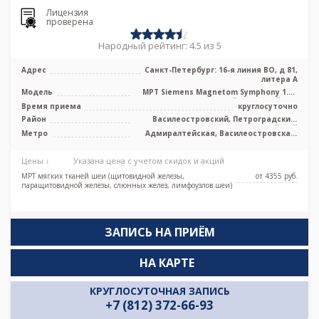
Лицензия
проверена
Народный рейтинг: 4.5 из 5
Адрес
Санкт-Петербург: 16-я линия ВО, д 81,
литера А
Модель
МРТ Siemens Magnetom Symphony 1.5T
высокопольный закрытый тип
Время приема
круглосуточно
Район
Василеостровский, Петроградский,
Адмиралтейский
Метро
Адмиралтейская, Василеостровская,
Приморская, Спортивная,
Новокрестовская (Зенит), Горный
Цены ↓
Указана цена с учетом скидок и акций
институт
МРТ мягких тканей шеи (щитовидной железы,
от 4355 pуб.
паращитовидной железы, слюнных желез, лимфоузлов шеи)
ЗАПИСЬ НА ПРИЁМ
НА КАРТЕ
КРУГЛОСУТОЧНАЯ ЗАПИСЬ
+7 (812) 372-66-93