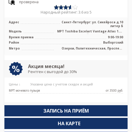
проверена
Народный рейтинг: 3.6 из 5
Адрес
Санкт-Петербург: ул. Сикейроса д.10
литер Б
Модель
МРТ Toshiba Excelart Vantage Atlas 1.5T
высокопольный закрытый тип, КТ ...
Время приема
9:00-19:00
Район
Выборгский
Метро
Озерки, Политехническая, Проспект
Просвещения
Акция месяца!
Рентген с выгодой до 30%
Цены ↓
Указана цена с учетом скидок и акций
МРТ мочевого пузыря
от 3500 pуб.
ЗАПИСЬ НА ПРИЁМ
НА КАРТЕ