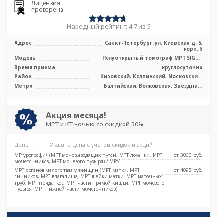
Лицензия
проверена
Народный рейтинг: 4.7 из 5
Адрес
Санкт-Петербург: ул. Киевская д. 5,
корп. 5
Модель
Полуоткрытый томограф МРТ SIGNA
Voyager 1.5 Тесла, КТ Revolution EVO 1
Время приема
круглосуточно
...
Район
Кировский, Колпинский, Московский,
Невский, Пушкинский, Фрунзенский,
Метро
Балтийская, Волковская, Звёздная,
Лен. область
Кировский завод, Ленинский проспект,
Московская, Московские ворота,
Обводный канал, Парк Победы,
Технологический институт,
Акция месяца!
Фрунзенская, Электросила, Дунайская,
МРТ и КТ ночью со скидкой 30%
Боровая, Заставская, Броневая
Цены ↓
Указана цена с учетом скидок и акций
МР урография (МРТ мочевыводящих путей, МРТ лоханки, МРТ
от 3863 pуб.
мочеточников, МРТ мочевого пузыря) / МРУ
МРТ органов малого таза у женщин (МРТ матки, МРТ
от 4095 pуб.
яичников, МРТ влагалища, МРТ шейки матки, МРТ маточных
труб, МРТ придатков, МРТ части прямой кишки, МРТ мочевого
пузыря, МРТ нижней части мочеточников)