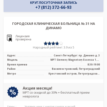
КРУГЛОСУТОЧНАЯ ЗАПИСЬ
+7 (812) 372-66-93
ГОРОДСКАЯ КЛИНИЧЕСКАЯ БОЛЬНИЦА № 31 НА
ДИНАМО
Лицензия
проверена
Народный рейтинг: 3.9 из 5
Адрес
Санкт-Петербург: пр. Динамо д. 3
Модель
МРТ Siemens Magnetom Essenza 1.5T
высокопольный закрытый тип, КТ Aquil
Время приема
8:30-19:00
...
Район
Василеостровский, Петроградский
Метро
Крестовский остров, Петроградская,
Спортивная, Старая Деревня,
Чкаловская, Беговая,
Новокрестовская (Зенит)
Акция месяца!
МРТ со скидкой до 30% + бесплатный прием
невролога
Цены ↓
Указана цена с учетом скидок и акций