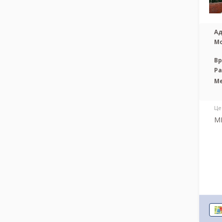
Ад
М
Вр
Р
М
Це
М