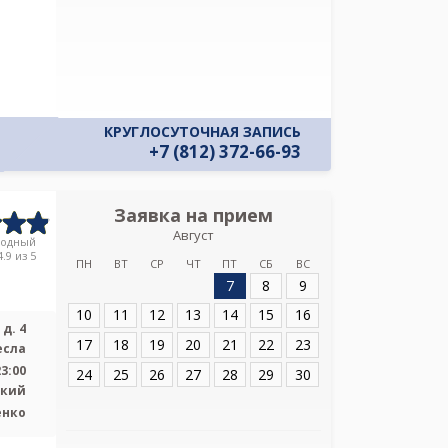
КРУГЛОСУТОЧНАЯ ЗАПИСЬ
+7 (812) 372-66-93
Заявка на прием
Запись
Август
ЛДЦ МИБС на у
родный
.9 из 5
ПН
ВТ
СР
ЧТ
ПТ
СБ
ВС
7
8
9
Адрес:
СПб, пр-т.
10
11
12
13
14
15
16
д. 4
17
18
19
20
21
22
23
есла
23:00
24
25
26
27
28
29
30
ский
енко
Я подтверж