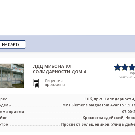
НА КАРТЕ
ЛДЦ МИБС НА УЛ.
СОЛИДАРНОСТИ ДОМ 4
На
рейтинг: 4
Лицензия
проверена
рес
СПб, пр-т. Солидарности, 
одель
МРТ Siemens Magnetom Avanto 1.5 Т
емя приема
07:00-
айон
Красногвардейский, Нев
етро
Проспект Большевиков, Улица Дыб