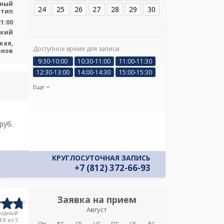
ьный
24
25
26
27
28
29
30
 тип
21:00
ский
кая,
Доступное время для записи
Я подтверж
анов
ознакомлен и 
9:30-10:00
10:30-11:00
11:00-11:30
Политикой ко
12:30-13:00
14:00-14:30
15:00-15:30
и даю соглас
своих персон
Еще
pуб.
КРУГЛОСУТОЧНАЯ ЗАПИСЬ
+7 (812) 372-66-93
Заявка на прием
Запись
Август
ЛОКБ на проспек
родный
.8 из 5
ПН
ВТ
СР
ЧТ
ПТ
СБ
ВС