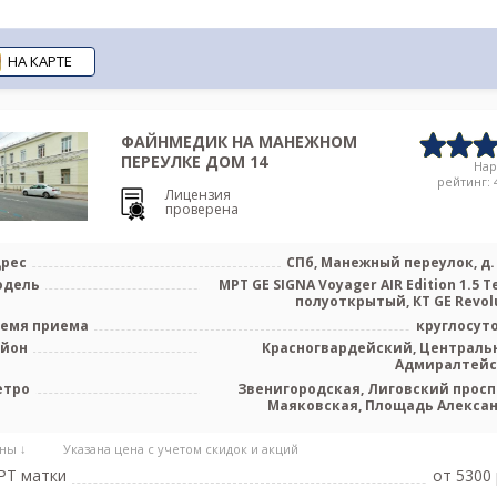
НА КАРТЕ
ФАЙНМЕДИК НА МАНЕЖНОМ
ПЕРЕУЛКЕ ДОМ 14
На
рейтинг: 4
Лицензия
проверена
рес
СПб, Манежный переулок, д. 
одель
МРТ GE SIGNA Voyager AIR Edition 1.5 Т
полуоткрытый, КТ GE Revolut
емя приема
круглосут
айон
Красногвардейский, Централь
Адмиралтей
етро
Звенигородская, Лиговский просп
Маяковская, Площадь Алекса
Невского, Площадь Восстания, Пло
Ленина, Чернышев
ны ↓
Указана цена с учетом скидок и акций
РТ матки
от 5300 