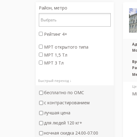
Район, метро
Рейтинг 4+
Ад
МРТ открытого типа
М
МРТ 1,5 Тл
Вр
МРТ 3 Тл
Р
М
Быстрый переход ↓
Це
бесплатно по ОМС
М
с контрастированием
лучшая цена
для людей 120 кг+
ночная скидка 24.00-07.00