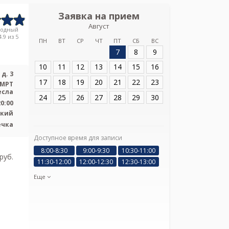
Заявка на прием
Запись
Август
ЛДЦ МИБС на 
родный
.9 из 5
ПН
ВТ
СР
ЧТ
ПТ
СБ
ВС
7
8
9
Адрес:
СПб, Прим
10
11
12
13
14
15
16
д. 3
17
18
19
20
21
22
23
 МРТ
есла
24
25
26
27
28
29
30
20:00
ский
ечка
Доступное время для записи
Я подтверж
ознакомлен и 
8:00-8:30
9:00-9:30
10:30-11:00
pуб.
Политикой ко
11:30-12:00
12:00-12:30
12:30-13:00
и даю соглас
своих персон
Еще