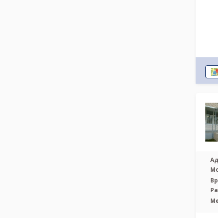
Ад
М
Вр
Р
М