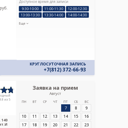
Доступное время для записи
ознакомлен и 
pуб.
Политикой ко
9:30-10:00
11:00-11:30
12:00-12:30
и даю соглас
13:00-13:30
13:30-14:00
14:00-14:30
своих персон
Еще
КРУГЛОСУТОЧНАЯ ЗАПИСЬ
+7(812) 372-66-93
Заявка на прием
Запись
Август
Международный 
родный
.8 из 5
ПН
ВТ
СР
ЧТ
ПТ
СБ
ВС
7
8
9
Адрес:
Санкт-Пет
д. 140 лит.И
10
11
12
13
14
15
16
 140
17
18
19
20
21
22
23
ит.И