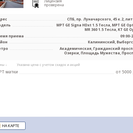
Лицензия
проверена
рес
СПБ, пр. Луначарского, 45 к.2, лит
одель
МРТ GE Signa HDxt 1.5 Тесла, МРТ GE Op
MR 360 1.5 Тесла, KT GE Op
емя приема
09:00-
айон
Калининский, Выборг
етро
Академическая, Гражданский просп
Озерки, Площадь Мужества, Прос
Просвещ
ны ↓
Указана цена с учетом скидок и акций
РТ матки
от 5000 
НА КАРТЕ