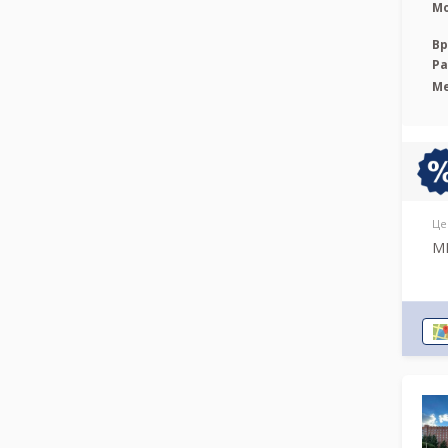
М
Вр
Р
М
Це
М