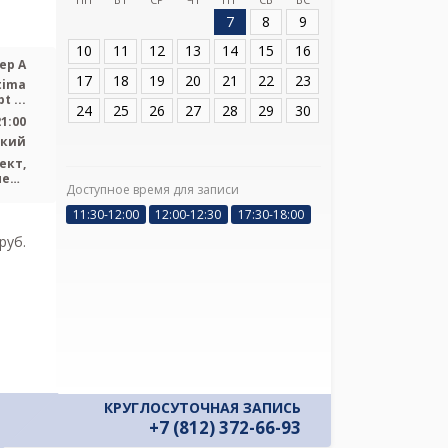
7
8
9
Адрес:
СПБ, пр. Л
литер А
10
11
12
13
14
15
16
ер А
17
18
19
20
21
22
23
tima
t ...
24
25
26
27
28
29
30
21:00
ский
ект,
пект
Доступное время для записи
Я подтверж
ения
ознакомлен и 
11:30-12:00
12:00-12:30
17:30-18:00
Политикой ко
pуб.
и даю соглас
своих персон
КРУГЛОСУТОЧНАЯ ЗАПИСЬ
+7 (812) 372-66-93