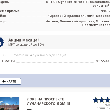
одель
МРТ GE Signa Excite HD 1.5T высокопол
закрытый
емя приема
9:00-
айон
Кировский, Красносельский, Москов
етро
Автово, Ленинский проспект, Московс
Проспект Ветер
Акция месяца!
МРТ со скидкой до 30%
ны ↓
Указана цена с учетом скидок и акций
РТ матки
от 5500 
НА КАРТЕ
ЛОКБ НА ПРОСПЕКТЕ
ЛУНАЧАРСКОГО ДОМ 45
На
рейтинг: 4