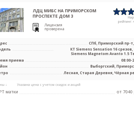
ЛДЦ МИБС НА ПРИМОРСКОМ
ПРОСПЕКТЕ ДОМ 3
На
рейтинг: 4
Лицензия
проверена
рес
СПб, Приморский пр-т, 
одель
КТ Siemens Sensation 16 срезов,
Siemens Magnetom Avanto 1.5 Т
емя приема
08:00-
айон
Выборгский, Примор
етро
Лесная, Старая Деревня, Чёрная р
ны ↓
Указана цена с учетом скидок и акций
РТ матки
от 7040 