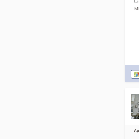
Це
М
Ад