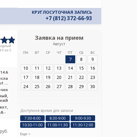
КРУГЛОСУТОЧНАЯ ЗАПИСЬ
+7 (812) 372-66-93
Заявка на прием
Запись
Август
Файнмедик на 
родный
.9 из 5
ПН
ВТ
СР
ЧТ
ПТ
СБ
ВС
7
8
9
Адрес:
СПб, Мане
10
11
12
13
14
15
16
14 А
17
18
19
20
21
22
23
есла
 ...
24
25
26
27
28
29
30
очно
ный,
ский
ект,
Доступное время для записи
Я подтверж
ндра
ознакомлен и 
щадь
7:30-8:00
8:30-9:00
9:00-9:30
ская
Политикой ко
10:30-11:00
11:00-11:30
11:30-12:00
и даю соглас
pуб.
своих персон
Еще