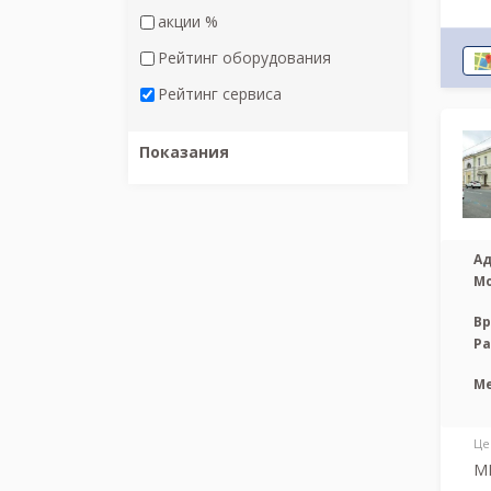
акции %
Рейтинг оборудования
Рейтинг сервиса
Показания
Ад
М
Вр
Р
М
Це
М